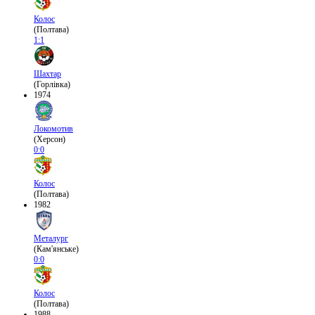
Колос
(Полтава)
1:1
Шахтар
(Горлівка)
1974
Локомотив
(Херсон)
0:0
Колос
(Полтава)
1982
Металург
(Кам'янське)
0:0
Колос
(Полтава)
1988