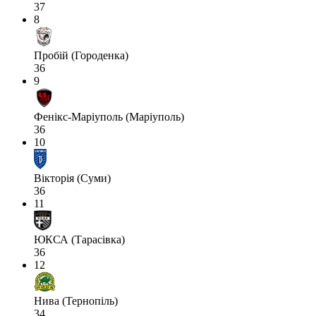
37
8
Пробій (Городенка)
36
9
Фенікс-Маріуполь (Маріуполь)
36
10
Вікторія (Суми)
36
11
ЮКСА (Тарасівка)
36
12
Нива (Тернопіль)
34