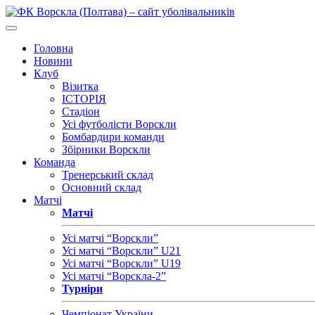
Головна
Новини
Клуб
Візитка
ІСТОРІЯ
Стадіон
Усі футболісти Ворскли
Бомбардири команди
Збірники Ворскли
Команда
Тренерський склад
Основний склад
Матчі
Матчі
Усі матчі “Ворскли”
Усі матчі “Ворскли” U21
Усі матчі “Ворскли” U19
Усі матчі “Ворскла-2”
Турніри
Чемпіонат України