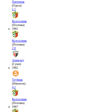
Харчовик
(Одеса)
1:1
Колгоспник
(Полтава)
1961
Колгоспник
(Полтава)
2:0
Авангард
(Суми)
1962
Трубник
(Нікополь)
4:1
Колгоспник
(Полтава)
1967