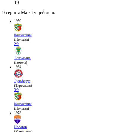
19
9 серпня
Матчі у цей день
1959
Колгоспник
(Полтава)
2:0
Локомотив
(Гомель)
1964
Лучаферул
(Тирасполь)
3:0
Колгоспник
(Полтава)
1978
Новатор
(Маріуполь)