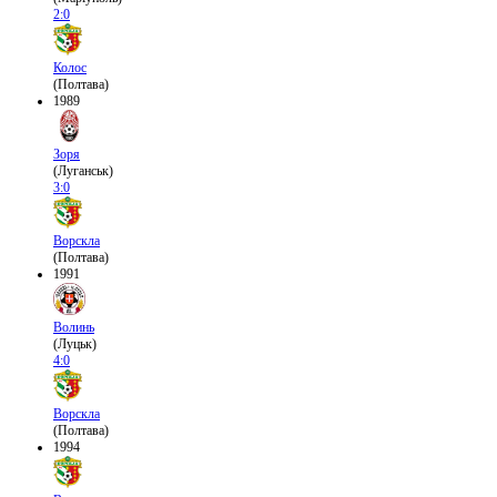
2:0
Колос
(Полтава)
1989
Зоря
(Луганськ)
3:0
Ворскла
(Полтава)
1991
Волинь
(Луцьк)
4:0
Ворскла
(Полтава)
1994