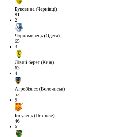
Буковина (Чернівці)
81
2
Чорноморець (Одеса)
65
3
Лівий берег (Київ)
63
4
Агробізнес (Волочиськ)
53
5
Інгулець (Петрове)
46
6