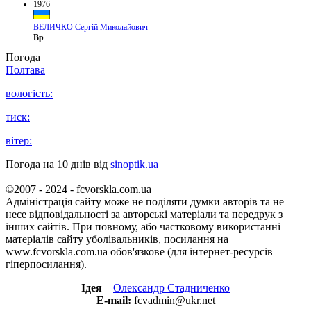
1976
ВЕЛИЧКО Сергій Миколайович
Вр
Погода
Полтава
вологість:
тиск:
вітер:
Погода на 10 днів від
sinoptik.ua
©2007 - 2024 - fcvorskla.com.ua
Адміністрація сайту може не поділяти думки авторів та не
несе відповідальності за авторські матеріали та передрук з
інших сайтів. При повному, або частковому використанні
матеріалів сайту уболівальників, посилання на
www.fcvorskla.com.ua обов'язкове (для інтернет-ресурсів
гіперпосилання).
Ідея
–
Олександр Стадниченко
E-mail:
fcvadmin@ukr.net