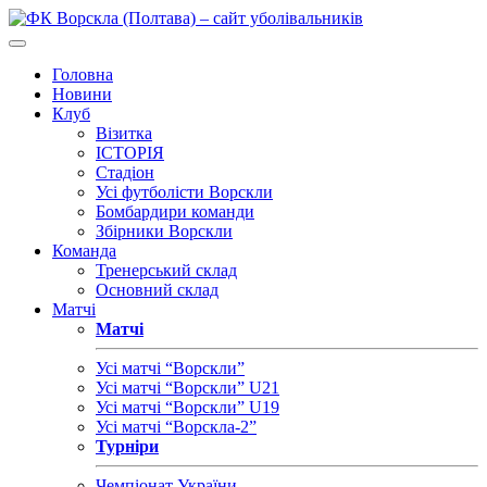
Головна
Новини
Клуб
Візитка
ІСТОРІЯ
Стадіон
Усі футболісти Ворскли
Бомбардири команди
Збірники Ворскли
Команда
Тренерський склад
Основний склад
Матчі
Матчі
Усі матчі “Ворскли”
Усі матчі “Ворскли” U21
Усі матчі “Ворскли” U19
Усі матчі “Ворскла-2”
Турніри
Чемпіонат України