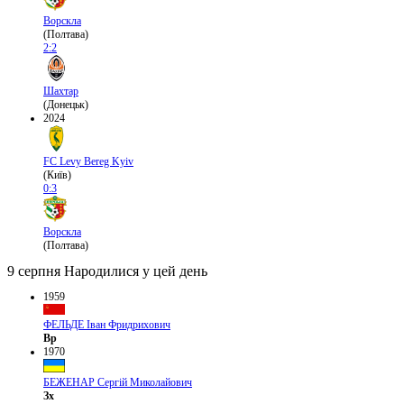
Ворскла
(Полтава)
2:2
Шахтар
(Донецьк)
2024
FC Levy Bereg Kyiv
(Київ)
0:3
Ворскла
(Полтава)
9 серпня
Народилися у цей день
1959
ФЕЛЬДЕ Іван Фридрихович
Вр
1970
БЕЖЕНАР Сергій Миколайович
Зх