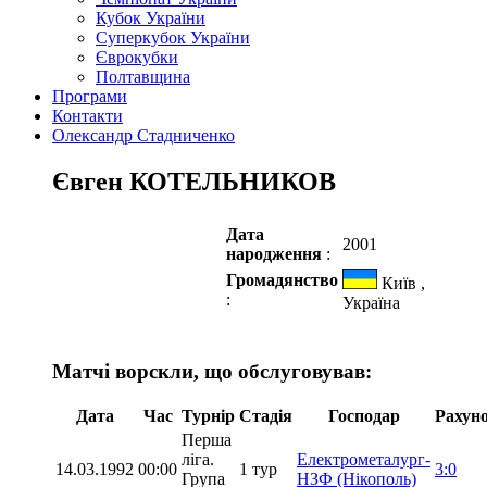
Кубок України
Суперкубок України
Єврокубки
Полтавщина
Програми
Контакти
Олександр Стадниченко
Євген КОТЕЛЬНИКОВ
Дата
2001
народження
:
Громадянство
Київ ,
:
Україна
Матчі ворскли, що обслуговував:
Дата
Час
Турнір
Стадія
Господар
Рахун
Перша
ліга.
Електрометалург-
14.03.1992
00:00
1 тур
3:0
Група
НЗФ (Нікополь)