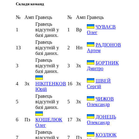
Склади команд
№
Амп
Гравець
№
Амп
Гравець
Гравець
ЧУВАЄВ
1
відсутній у
1
Вр
Олег
базі даних.
Гравець
РАДІОНОВ
13
відсутній у
2
Нп
Артем
базі даних.
Гравець
БОРТНИК
3
відсутній у
3
Зх
Дмитро
базі даних.
ШВЕЙ
4
Зх
16
Зх
НІКІТЕНКОВ
Сергій
Юрій
Гравець
ЧИЖОВ
5
відсутній у
5
Зх
Олександр
базі даних.
ДОНЕЦЬ
6
Пз
17
Зх
КОШЕЛЮК
Олександр
Олег
Гравець
КОЗЛЮК
7
відсутній у
7
Пз