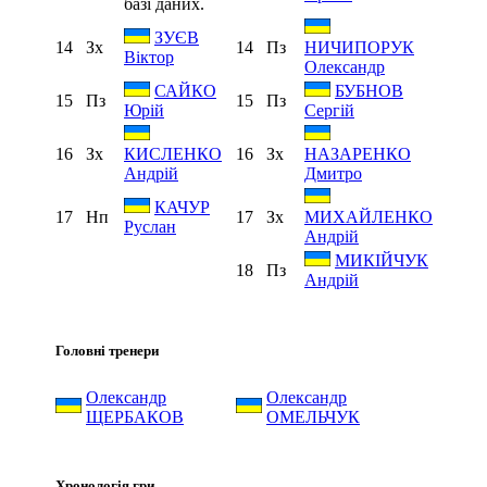
базі даних.
ЗУЄВ
14
Зх
14
Пз
НИЧИПОРУК
Віктор
Олександр
САЙКО
БУБНОВ
15
Пз
15
Пз
Юрій
Сергій
16
Зх
16
Зх
КИСЛЕНКО
НАЗАРЕНКО
Андрій
Дмитро
КАЧУР
17
Нп
17
Зх
МИХАЙЛЕНКО
Руслан
Андрій
МИКІЙЧУК
18
Пз
Андрій
Головні тренери
Олександр
Олександр
ЩЕРБАКОВ
ОМЕЛЬЧУК
Хронологія гри