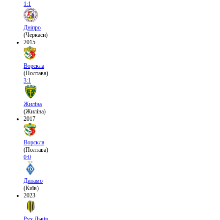
1:1
Дніпро
(Черкаси)
2015
Ворскла
(Полтава)
3:1
Жиліна
(Жиліна)
2017
Ворскла
(Полтава)
0:0
Динамо
(Київ)
2023
Рух Львів