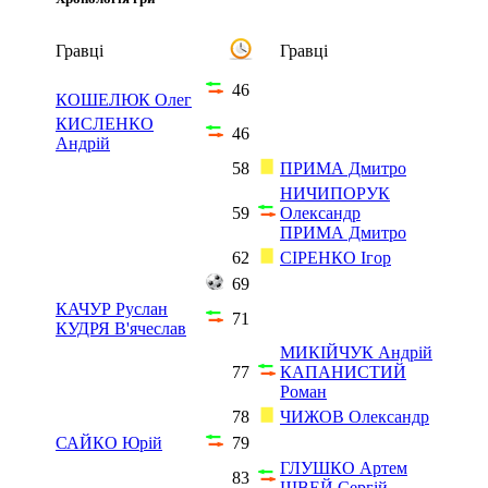
Гравці
Гравці
46
КОШЕЛЮК Олег
КИСЛЕНКО
46
Андрій
58
ПРИМА Дмитро
НИЧИПОРУК
59
Олександр
ПРИМА Дмитро
62
СІРЕНКО Ігор
69
КАЧУР Руслан
71
КУДРЯ В'ячеслав
МИКІЙЧУК Андрій
77
КАПАНИСТИЙ
Роман
78
ЧИЖОВ Олександр
САЙКО Юрій
79
ГЛУШКО Артем
83
ШВЕЙ Сергій