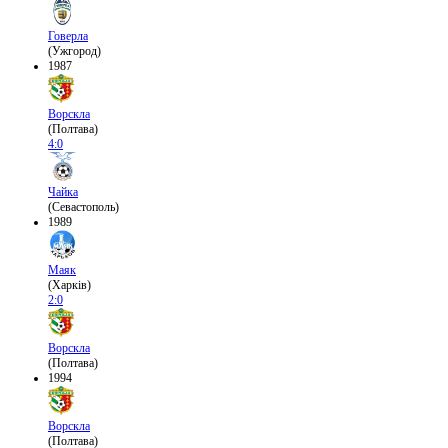
Говерла
(Ужгород)
1987
Ворскла
(Полтава)
4:0
Чайка
(Севастополь)
1989
Маяк
(Харків)
2:0
Ворскла
(Полтава)
1994
Ворскла
(Полтава)