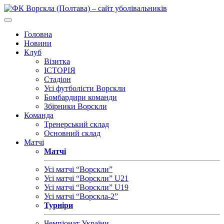
Головна
Новини
Клуб
Візитка
ІСТОРІЯ
Стадіон
Усі футболісти Ворскли
Бомбардири команди
Збірники Ворскли
Команда
Тренерський склад
Основний склад
Матчі
Матчі
Усі матчі “Ворскли”
Усі матчі “Ворскли” U21
Усі матчі “Ворскли” U19
Усі матчі “Ворскла-2”
Турніри
Чемпіонат України