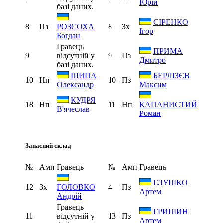
Юрій
базі даних.
СІРЕНКО
8
Пз
8
Зх
РОЗСОХА
Ігор
Богдан
Гравець
ПРИМА
9
відсутній у
9
Пз
Дмитро
базі даних.
ШИПА
БЕРЛІЗЄВ
10
Нп
10
Пз
Олександр
Максим
КУДРЯ
18
Нп
11
Нп
КАПАНИСТИЙ
В'ячеслав
Роман
Запасний склад
№
Амп
Гравець
№
Амп
Гравець
ГЛУШКО
12
Зх
4
Пз
ГОЛОВКО
Артем
Андрій
Гравець
ГРИШИН
11
відсутній у
13
Пз
Артем