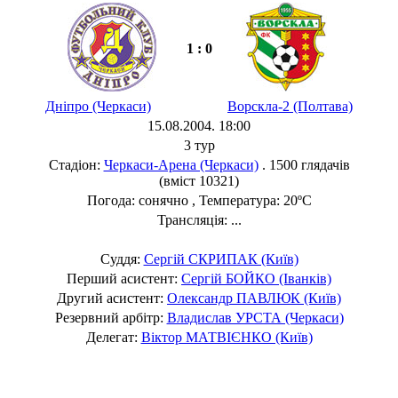
1 : 0
Дніпро (Черкаси)
Ворскла-2 (Полтава)
15.08.2004. 18:00
3 тур
Стадіон:
Черкаси-Арена (Черкаси)
. 1500 глядачів
(вміст 10321)
Погода: сонячно , Температура: 20ºC
Трансляція: ...
Суддя:
Сергій СКРИПАК (Київ)
Перший асистент:
Сергій БОЙКО (Іванків)
Другий асистент:
Олександр ПАВЛЮК (Київ)
Резервний арбітр:
Владислав УРСТА (Черкаси)
Делегат:
Віктор МАТВІЄНКО (Київ)