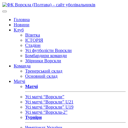
Головна
Новини
Клуб
Візитка
ІСТОРІЯ
Стадіон
Усі футболісти Ворскли
Бомбардири команди
Збірники Ворскли
Команда
Тренерський склад
Основний склад
Матчі
Матчі
Усі матчі “Ворскли”
Усі матчі “Ворскли” U21
Усі матчі “Ворскли” U19
Усі матчі “Ворскла-2”
Турніри
Чемпіонат України