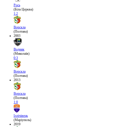
Рось
(Біла Церква)
1:2
Ворскла
(Полтава)
2003
Водник
(Миколаїв)
0:3
Ворскла
(Полтава)
2013
Ворскла
(Полтава)
1:0
Іллічівець
(Маріуполь)
2019