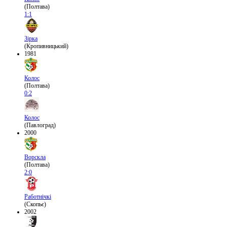
(Полтава)
1:1
Зірка
(Кропивницький)
1981
Колос
(Полтава)
0:2
Колос
(Павлоград)
2000
Ворскла
(Полтава)
2:0
Работнічкі
(Скопьє)
2002