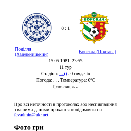
0 : 1
Поділля
Ворскла (Полтава)
(Хмельницький)
15.05.1981. 23:55
11 тур
Стадіон:
... ()
. 0 глядачів
Погода: ... , Температура: 0ºC
Трансляція: ...
Про всі неточності в протоколах або неспівпадіння
з вашими даними прохання повідомляти на
fcvadmin@ukr.net
Фото гри