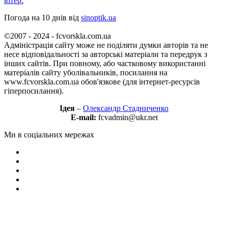
вітер:
Погода на 10 днів від
sinoptik.ua
©2007 - 2024 - fcvorskla.com.ua
Адміністрація сайту може не поділяти думки авторів та не
несе відповідальності за авторські матеріали та передрук з
інших сайтів. При повному, або частковому використанні
матеріалів сайту уболівальників, посилання на
www.fcvorskla.com.ua обов'язкове (для інтернет-ресурсів
гіперпосилання).
Ідея
–
Олександр Стадниченко
E-mail:
fcvadmin@ukr.net
Ми в соціальних мережах