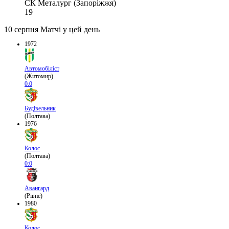
СК Металург (Запоріжжя)
19
10 серпня
Матчі у цей день
1972
Автомобіліст
(Житомир)
0:0
Будівельник
(Полтава)
1976
Колос
(Полтава)
0:0
Авангард
(Рівне)
1980
Колос