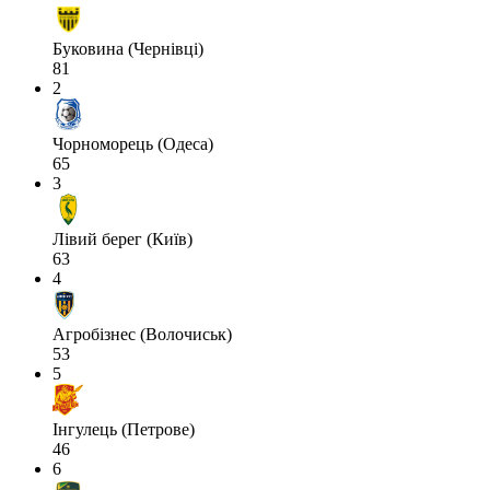
Буковина (Чернівці)
81
2
Чорноморець (Одеса)
65
3
Лівий берег (Київ)
63
4
Агробізнес (Волочиськ)
53
5
Інгулець (Петрове)
46
6