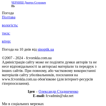
ЧЕРНИШ Дмитро Єгорович
Пз
Погода
Полтава
вологість:
тиск:
вітер:
Погода на 10 днів від
sinoptik.ua
©2007 - 2024 - fcvorskla.com.ua
Адміністрація сайту може не поділяти думки авторів та не
несе відповідальності за авторські матеріали та передрук з
інших сайтів. При повному, або частковому використанні
матеріалів сайту уболівальників, посилання на
www.fcvorskla.com.ua обов'язкове (для інтернет-ресурсів
гіперпосилання).
Ідея
–
Олександр Стадниченко
E-mail:
fcvadmin@ukr.net
Ми в соціальних мережах