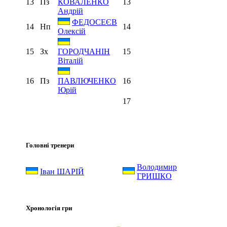
13
Пз
13
КОВАЛЕНКО
Андрій
ФЕДОСЕЄВ
14
Нп
14
Олексій
15
Зх
15
ГОРОДЧАНІН
Віталій
16
Пз
16
ПАВЛЮЧЕНКО
Юрій
17
Головні тренери
Володимир
Іван ШАРІЙ
ГРИШКО
Хронологія гри