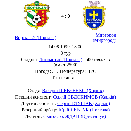
4 : 0
Миргород
Ворскла-2 (Полтава)
(Миргород)
14.08.1999. 18:00
3 тур
Стадіон:
Локомотив (Полтава)
. 500 глядачів
(вміст 2500)
Погода: ... , Температура: 18ºC
Трансляція: ...
Суддя:
Валерій ШЕВЧЕНКО (Харків)
Перший асистент:
Сергій ЄВДОКИМОВ (Харків)
Другий асистент:
Сергій ГЛУШАК (Харків)
Резервний арбітр:
Юрій ЛЕВЧУК (Полтава)
Делегат:
Святослав ЖДАН (Кременчук)