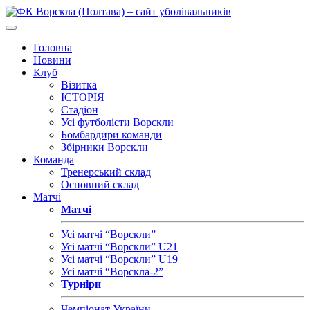
Головна
Новини
Клуб
Візитка
ІСТОРІЯ
Стадіон
Усі футболісти Ворскли
Бомбардири команди
Збірники Ворскли
Команда
Тренерський склад
Основний склад
Матчі
Матчі
Усі матчі “Ворскли”
Усі матчі “Ворскли” U21
Усі матчі “Ворскли” U19
Усі матчі “Ворскла-2”
Турніри
Чемпіонат України