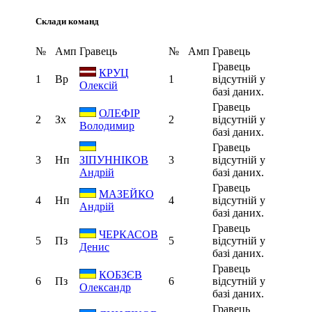
Склади команд
№
Амп
Гравець
№
Амп
Гравець
Гравець
КРУЦ
1
Вр
1
відсутній у
Олексій
базі даних.
Гравець
ОЛЕФІР
2
Зх
2
відсутній у
Володимир
базі даних.
Гравець
3
Нп
3
відсутній у
ЗІПУННІКОВ
базі даних.
Андрій
Гравець
МАЗЕЙКО
4
Нп
4
відсутній у
Андрій
базі даних.
Гравець
ЧЕРКАСОВ
5
Пз
5
відсутній у
Денис
базі даних.
Гравець
КОБЗЄВ
6
Пз
6
відсутній у
Олександр
базі даних.
Гравець