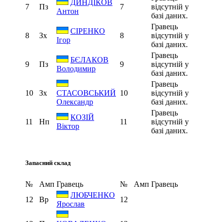
ДИНДІКОВ
7
Пз
7
відсутній у
Антон
базі даних.
Гравець
СІРЕНКО
8
Зх
8
відсутній у
Ігор
базі даних.
Гравець
БЄЛАКОВ
9
Пз
9
відсутній у
Володимир
базі даних.
Гравець
10
Зх
10
відсутній у
СТАСОВСЬКИЙ
базі даних.
Олександр
Гравець
КОЗІЙ
11
Нп
11
відсутній у
Віктор
базі даних.
Запасний склад
№
Амп
Гравець
№
Амп
Гравець
ЛЮБЧЕНКО
12
Вр
12
Ярослав