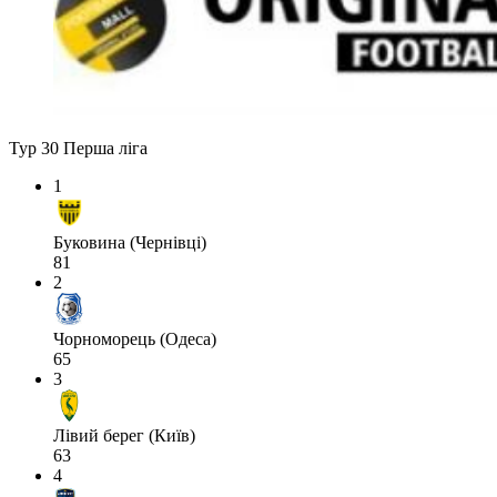
Тур 30
Перша ліга
1
Буковина (Чернівці)
81
2
Чорноморець (Одеса)
65
3
Лівий берег (Київ)
63
4