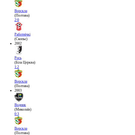
Ворскла
(Полтава)
2:0
Работнічкі
(Скопьє)
2002
Рось
(Біла Церква)
1:2
Ворскла
(Полтава)
2003
Водник
(Миколаїв)
0:3
Ворскла
(Полтава)