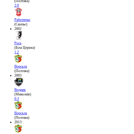
(Полтава)
2:0
Работнічкі
(Скопьє)
2002
Рось
(Біла Церква)
1:2
Ворскла
(Полтава)
2003
Водник
(Миколаїв)
0:3
Ворскла
(Полтава)
2013