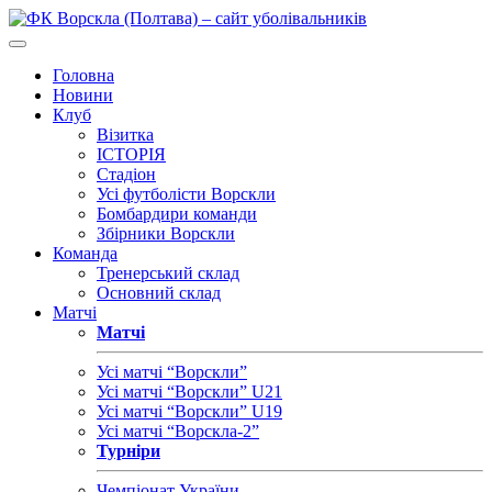
Головна
Новини
Клуб
Візитка
ІСТОРІЯ
Стадіон
Усі футболісти Ворскли
Бомбардири команди
Збірники Ворскли
Команда
Тренерський склад
Основний склад
Матчі
Матчі
Усі матчі “Ворскли”
Усі матчі “Ворскли” U21
Усі матчі “Ворскли” U19
Усі матчі “Ворскла-2”
Турніри
Чемпіонат України