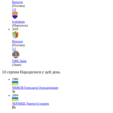
Ворскла
(Полтава)
1:0
Іллічівець
(Маріуполь)
2019
Ворскла
(Полтава)
3:2
ПФК Львів
(Львів)
10 серпня
Народилися у цей день
1986
ЧИЖОВ Олександр Олександрович
Зх
2004
ЧЕРНИШ Дмитро Єгорович
Пз