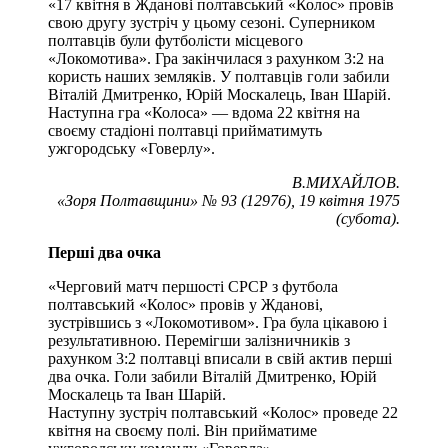
«17 квітня в Жданові полтавський «Колос» провів
свою другу зустріч у цьому сезоні. Суперником
полтавців були футболісти місцевого
«Локомотива». Гра закінчилася з рахунком 3:2 на
користь наших земляків. У полтавців голи забили
Віталій Дмитренко, Юрій Москалець, Іван Шарій.
Наступна гра «Колоса» — вдома 22 квітня на
своєму стадіоні полтавці прийматимуть
ужгородську «Говерлу».
В.МИХАЙЛОВ.
«Зоря Полтавщини» № 93 (12976), 19 квітня 1975
(субота).
Перші два очка
«Черговий матч першості СРСР з футбола
полтавський «Колос» провів у Жданові,
зустрівшись з «Локомотивом». Гра була цікавою і
результативною. Перемігши залізничників з
рахунком 3:2 полтавці вписали в свій актив перші
два очка. Голи забили Віталій Дмитренко, Юрій
Москалець та Іван Шарій.
Наступну зустріч полтавський «Колос» проведе 22
квітня на своєму полі. Він прийматиме