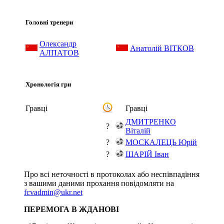
Головні тренери
Олександр
Анатолій ВІТКОВ
АЛПАТОВ
Хронологія гри
Гравці
Гравці
ДМИТРЕНКО
?
Віталій
?
МОСКАЛЕЦЬ Юрій
?
ШАРІЙ Іван
Про всі неточності в протоколах або неспівпадіння
з вашими даними прохання повідомляти на
fcvadmin@ukr.net
ПЕРЕМОГА В ЖДАНОВІ