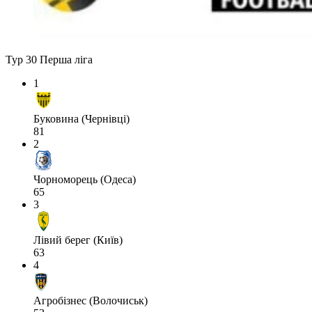
Тур 30
Перша ліга
1
Буковина (Чернівці)
81
2
Чорноморець (Одеса)
65
3
Лівий берег (Київ)
63
4
Агробізнес (Волочиськ)