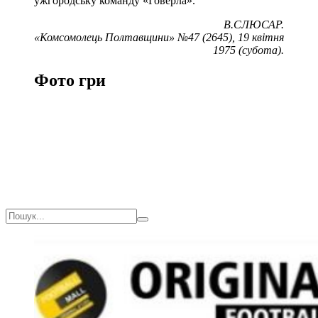
ужгородську команду «Говерла».
В.СЛЮСАР.
«Комсомолець Полтавщини» №47 (2645), 19 квітня
1975 (субота).
Фото гри