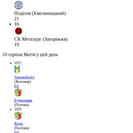
Поділля (Хмельницький)
21
16
СК Металург (Запоріжжя)
19
10 серпня
Матчі у цей день
1972
Автомобіліст
(Житомир)
0:0
Будівельник
(Полтава)
1976
Колос
(Полтава)
0:0