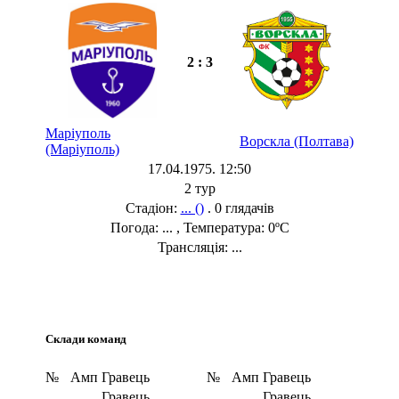
2 : 3
Маріуполь
Ворскла (Полтава)
(Маріуполь)
17.04.1975. 12:50
2 тур
Стадіон:
... ()
. 0 глядачів
Погода: ... , Температура: 0ºC
Трансляція: ...
Склади команд
№
Амп
Гравець
№
Амп
Гравець
Гравець
Гравець