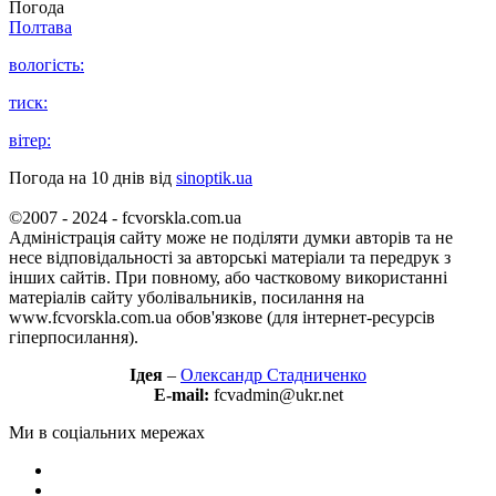
Погода
Полтава
вологість:
тиск:
вітер:
Погода на 10 днів від
sinoptik.ua
©2007 - 2024 - fcvorskla.com.ua
Адміністрація сайту може не поділяти думки авторів та не
несе відповідальності за авторські матеріали та передрук з
інших сайтів. При повному, або частковому використанні
матеріалів сайту уболівальників, посилання на
www.fcvorskla.com.ua обов'язкове (для інтернет-ресурсів
гіперпосилання).
Ідея
–
Олександр Стадниченко
E-mail:
fcvadmin@ukr.net
Ми в соціальних мережах