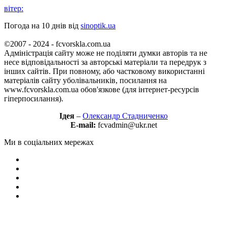
вітер:
Погода на 10 днів від
sinoptik.ua
©2007 - 2024 - fcvorskla.com.ua
Адміністрація сайту може не поділяти думки авторів та не
несе відповідальності за авторські матеріали та передрук з
інших сайтів. При повному, або частковому використанні
матеріалів сайту уболівальників, посилання на
www.fcvorskla.com.ua обов'язкове (для інтернет-ресурсів
гіперпосилання).
Ідея
–
Олександр Стадниченко
E-mail:
fcvadmin@ukr.net
Ми в соціальних мережах