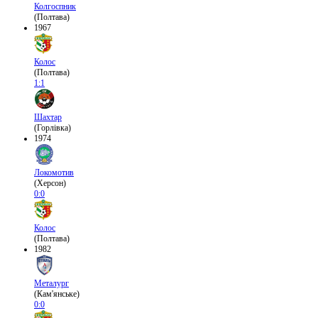
Колгоспник
(Полтава)
1967
Колос
(Полтава)
1:1
Шахтар
(Горлівка)
1974
Локомотив
(Херсон)
0:0
Колос
(Полтава)
1982
Металург
(Кам'янське)
0:0