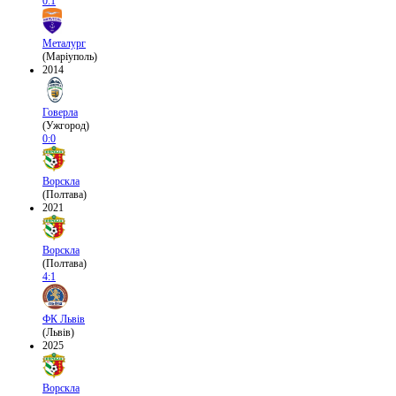
0:1
Металург
(Маріуполь)
2014
Говерла
(Ужгород)
0:0
Ворскла
(Полтава)
2021
Ворскла
(Полтава)
4:1
ФК Львів
(Львів)
2025
Ворскла