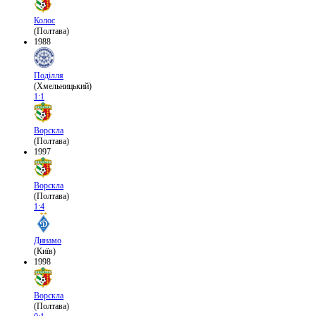
Колос
(Полтава)
1988
Поділля
(Хмельницький)
1:1
Ворскла
(Полтава)
1997
Ворскла
(Полтава)
1:4
Динамо
(Київ)
1998
Ворскла
(Полтава)