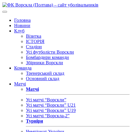
Головна
Новини
Клуб
Візитка
ІСТОРІЯ
Стадіон
Усі футболісти Ворскли
Бомбардири команди
Збірники Ворскли
Команда
Тренерський склад
Основний склад
Матчі
Матчі
Усі матчі “Ворскли”
Усі матчі “Ворскли” U21
Усі матчі “Ворскли” U19
Усі матчі “Ворскла-2”
Турніри
Чемпіонат України