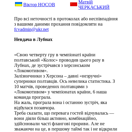
Матвій
Віктор НОСОВ
ЧЕРКАСЬКИЙ
Про всі неточності в протоколах або неспівпадіння
з вашими даними прохання повідомляти на
fcvadmin@ukr.net
Невдача в Лубнах
«Свою четверту гру в чемпіонаті країни
полтавський «Колос» проводив цього разу в
Лубнах, де зустрічався з херсонським
«Локомотивом».
Залізничники з Херсона – давні «незручні»
суперники полтавців. Ось невелика статистика. З
10 матчів, проведених полтавцями з
«Локомотивом» у чемпіонатах країни, 6 наша
команда програла.
На жаль, програла вона і останню зустріч, яка
відбулася позавчора.
Треба сказати, що перевага гостей відчувалась —
вони діяли більш активно, комбінаційно,
здійснювали часті флангові прориви. Але не
зважаючи на це, в першому таймі так і не відкрили