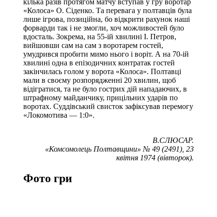
кілька разів протягом матчу вступав у гру воротар
«Колоса» О. Сіденко. Та перевага у полтавців була
лише ігрова, позиційна, бо відкрити рахунок наші
форварди так і не змогли, хоч можливостей було
вдосталь. Зокрема, на 55-ій хвилині І. Петров,
вийшовши сам на сам з воротарем гостей,
умудрився пробити мимо нього і воріт. А на 70-ій
хвилині одна в епізодичних контратак гостей
закінчилась голом у ворота «Колоса». Полтавці
мали в своєму розпорядженні 20 хвилин, щоб
відігратися, та не було гострих дій нападаючих, в
штрафному майданчику, прицільних ударів по
воротах. Суддівський свисток зафіксував перемогу
«Локомотива — 1:0».
В.СЛЮСАР.
«Комсомолець Полтавщини» № 49 (2491), 23
квітня 1974 (вівторок).
Фото гри