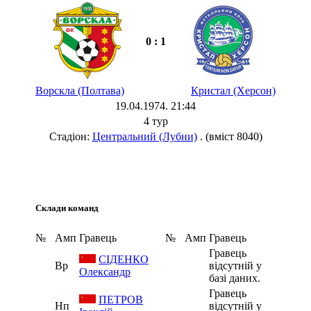
0 : 1
Ворскла (Полтава)
Кристал (Херсон)
19.04.1974. 21:44
4 тур
Стадіон:
Центральний (Лубни)
. (вміст 8040)
Склади команд
№
Амп
Гравець
№
Амп
Гравець
Гравець
СІДЕНКО
Вр
відсутній у
Олександр
базі даних.
Гравець
ПЕТРОВ
Нп
відсутній у