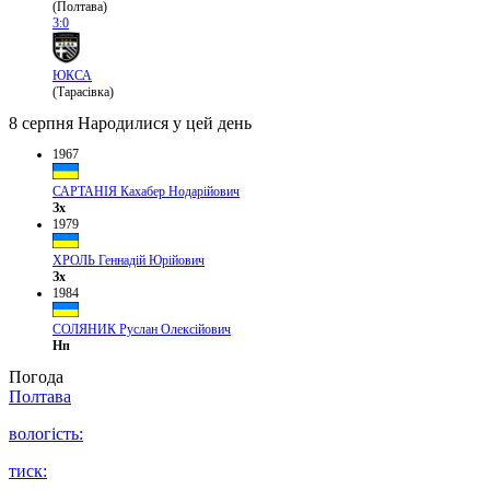
(Полтава)
3:0
ЮКСА
(Тарасівка)
8 серпня
Народилися у цей день
1967
САРТАНІЯ Кахабер Нодарійович
Зх
1979
ХРОЛЬ Геннадій Юрійович
Зх
1984
СОЛЯНИК Руслан Олексійович
Нп
Погода
Полтава
вологість:
тиск: