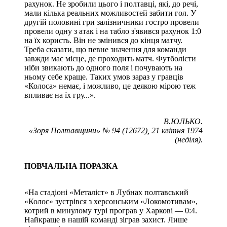
рахунок. Не зробили цього і полтавці, які, до речі,
мали кілька реальних можливостей забити гол. У
другій половині гри залізничники гостро провели
провели одну з атак і на табло з'явився рахунок 1:0
на їх користь. Він не змінився до кінця матчу.
Треба сказати, що певне значення для команди
завжди має місце, де проходить матч. Футболісти
ніби звикають до одного поля і почувають на
ньому себе краще. Таких умов зараз у гравців
«Колоса» немає, і можливо, це деякою мірою теж
впливає на їх гру...».
В.ЮЛЬКО.
«Зоря Полтавщини» № 94 (12672), 21 квітня 1974
(неділя).
ПОВЧАЛЬНА ПОРАЗКА
«На стадіоні «Металіст» в Лубнах полтавський
«Колос» зустрівся з херсонським «Локомотивам»,
котрий в минулому турі програв у Харкові — 0:4.
Найкраще в нашій команді зіграв захист. Лише