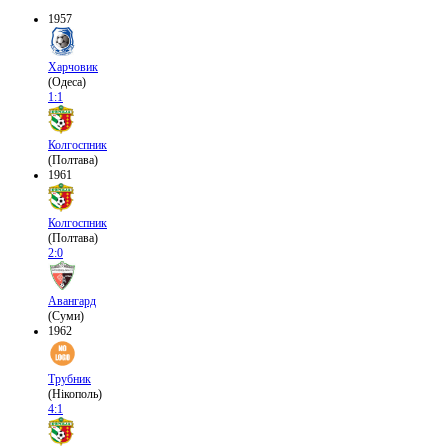
1957
Харчовик
(Одеса)
1:1
Колгоспник
(Полтава)
1961
Колгоспник
(Полтава)
2:0
Авангард
(Суми)
1962
Трубник
(Нікополь)
4:1