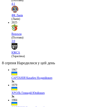
(Полтава)
4:1
ФК Львів
(Львів)
2025
Ворскла
(Полтава)
3:0
ЮКСА
(Тарасівка)
8 серпня
Народилися у цей день
1967
САРТАНІЯ Кахабер Нодарійович
Зх
1979
ХРОЛЬ Геннадій Юрійович
Зх
1984