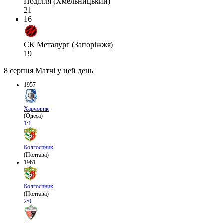
Поділля (Хмельницький)
21
16
СК Металург (Запоріжжя)
19
8 серпня
Матчі у цей день
1957
Харчовик
(Одеса)
1:1
Колгоспник
(Полтава)
1961
Колгоспник
(Полтава)
2:0