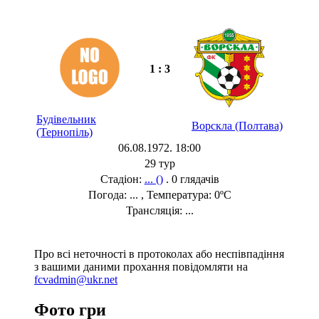
1 : 3
Будівельник
Ворскла (Полтава)
(Тернопіль)
06.08.1972. 18:00
29 тур
Стадіон:
... ()
. 0 глядачів
Погода: ... , Температура: 0ºC
Трансляція: ...
Про всі неточності в протоколах або неспівпадіння
з вашими даними прохання повідомляти на
fcvadmin@ukr.net
Фото гри