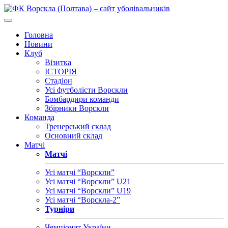
Головна
Новини
Клуб
Візитка
ІСТОРІЯ
Стадіон
Усі футболісти Ворскли
Бомбардири команди
Збірники Ворскли
Команда
Тренерський склад
Основний склад
Матчі
Матчі
Усі матчі “Ворскли”
Усі матчі “Ворскли” U21
Усі матчі “Ворскли” U19
Усі матчі “Ворскла-2”
Турніри
Чемпіонат України