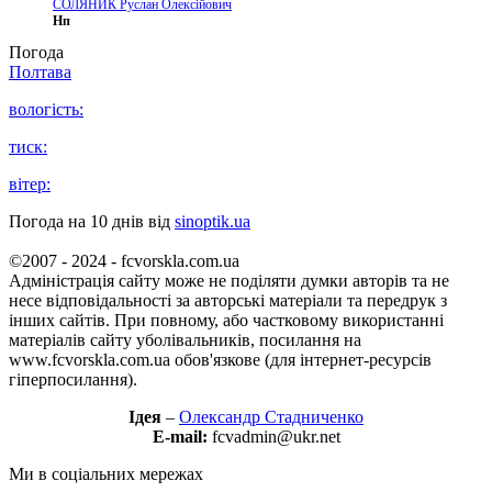
СОЛЯНИК Руслан Олексійович
Нп
Погода
Полтава
вологість:
тиск:
вітер:
Погода на 10 днів від
sinoptik.ua
©2007 - 2024 - fcvorskla.com.ua
Адміністрація сайту може не поділяти думки авторів та не
несе відповідальності за авторські матеріали та передрук з
інших сайтів. При повному, або частковому використанні
матеріалів сайту уболівальників, посилання на
www.fcvorskla.com.ua обов'язкове (для інтернет-ресурсів
гіперпосилання).
Ідея
–
Олександр Стадниченко
E-mail:
fcvadmin@ukr.net
Ми в соціальних мережах