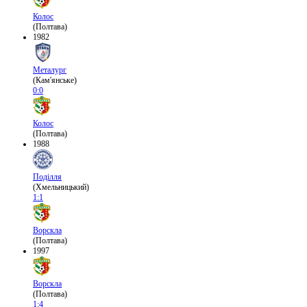
Колос
(Полтава)
1982
Металург
(Кам'янське)
0:0
Колос
(Полтава)
1988
Поділля
(Хмельницький)
1:1
Ворскла
(Полтава)
1997
Ворскла
(Полтава)
1:4