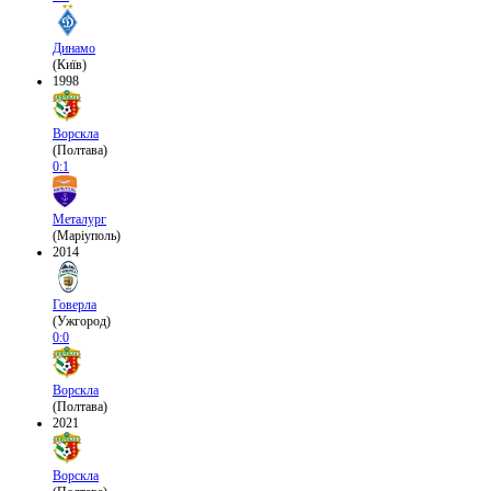
Динамо
(Київ)
1998
Ворскла
(Полтава)
0:1
Металург
(Маріуполь)
2014
Говерла
(Ужгород)
0:0
Ворскла
(Полтава)
2021
Ворскла