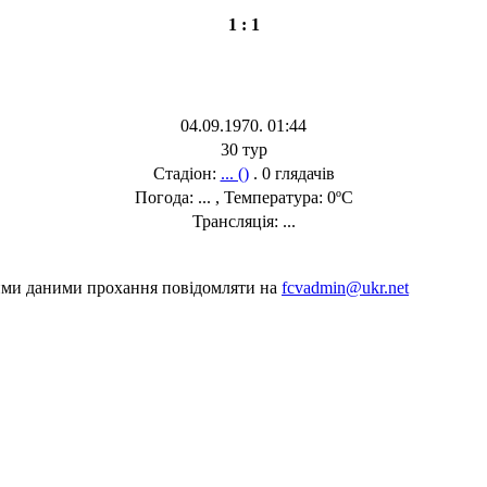
1 : 1
04.09.1970. 01:44
30 тур
Стадіон:
... ()
. 0 глядачів
Погода: ... , Температура: 0ºC
Трансляція: ...
шими даними прохання повідомляти на
fcvadmin@ukr.net