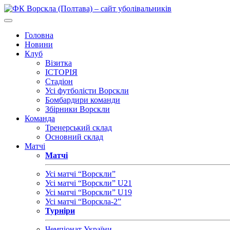
Головна
Новини
Клуб
Візитка
ІСТОРІЯ
Стадіон
Усі футболісти Ворскли
Бомбардири команди
Збірники Ворскли
Команда
Тренерський склад
Основний склад
Матчі
Матчі
Усі матчі “Ворскли”
Усі матчі “Ворскли” U21
Усі матчі “Ворскли” U19
Усі матчі “Ворскла-2”
Турніри
Чемпіонат України