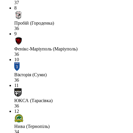
37
8
Пробій (Городенка)
36
9
Фенікс-Маріуполь (Маріуполь)
36
10
Вікторія (Суми)
36
11
ЮКСА (Тарасівка)
36
12
Нива (Тернопіль)
34