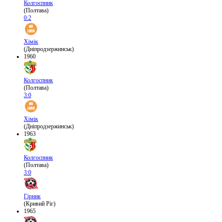
Колгоспник
(Полтава)
0:2
Хімік
(Дніпродзержинськ)
1960
Колгоспник
(Полтава)
3:0
Хімік
(Дніпродзержинськ)
1963
Колгоспник
(Полтава)
3:0
Гірник
(Кривий Ріг)
1965