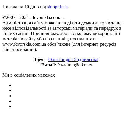
Погода на 10 днів від
sinoptik.ua
©2007 - 2024 - fcvorskla.com.ua
Адміністрація сайту може не поділяти думки авторів та не
несе відповідальності за авторські матеріали та передрук з
інших сайтів. При повному, або частковому використанні
матеріалів сайту уболівальників, посилання на
www.fcvorskla.com.ua обов'язкове (для інтернет-ресурсів
гіперпосилання).
Ідея
–
Олександр Стадниченко
E-mail:
fcvadmin@ukr.net
Ми в соціальних мережах