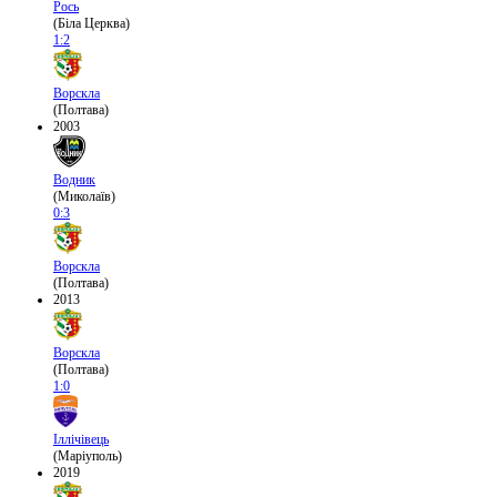
Рось
(Біла Церква)
1:2
Ворскла
(Полтава)
2003
Водник
(Миколаїв)
0:3
Ворскла
(Полтава)
2013
Ворскла
(Полтава)
1:0
Іллічівець
(Маріуполь)
2019