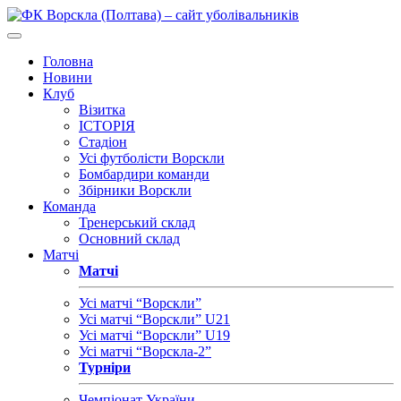
Головна
Новини
Клуб
Візитка
ІСТОРІЯ
Стадіон
Усі футболісти Ворскли
Бомбардири команди
Збірники Ворскли
Команда
Тренерський склад
Основний склад
Матчі
Матчі
Усі матчі “Ворскли”
Усі матчі “Ворскли” U21
Усі матчі “Ворскли” U19
Усі матчі “Ворскла-2”
Турніри
Чемпіонат України