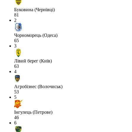
Буковина (Чернівці)
81
2
Чорноморець (Одеса)
65
3
Лівий берег (Київ)
63
4
Агробізнес (Волочиськ)
53
5
Інгулець (Петрове)
46
6