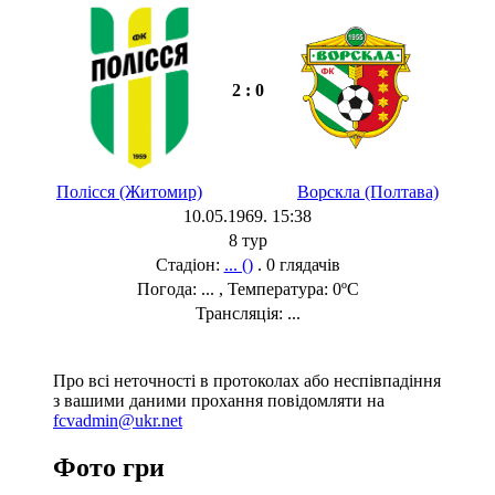
2 : 0
Полісся (Житомир)
Ворскла (Полтава)
10.05.1969. 15:38
8 тур
Стадіон:
... ()
. 0 глядачів
Погода: ... , Температура: 0ºC
Трансляція: ...
Про всі неточності в протоколах або неспівпадіння
з вашими даними прохання повідомляти на
fcvadmin@ukr.net
Фото гри