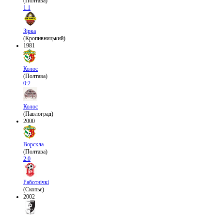
(Полтава)
1:1
Зірка
(Кропивницький)
1981
Колос
(Полтава)
0:2
Колос
(Павлоград)
2000
Ворскла
(Полтава)
2:0
Работнічкі
(Скопьє)
2002