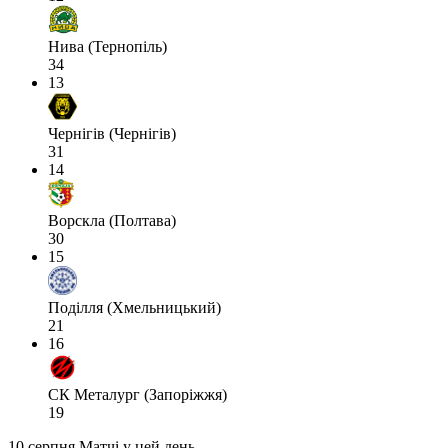
Нива (Тернопіль)
34
13
Чернігів (Чернігів)
31
14
Ворскла (Полтава)
30
15
Поділля (Хмельницький)
21
16
СК Металург (Запоріжжя)
19
10 серпня
Матчі у цей день