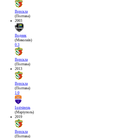
Ворскла
(Полтава)
2003
Водник
(Миколаїв)
0:3
Ворскла
(Полтава)
2013
Ворскла
(Полтава)
1:0
Іллічівець
(Маріуполь)
2019
Ворскла
(Полтава)