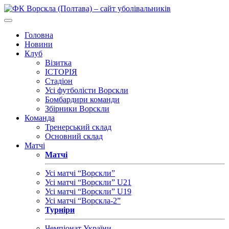
Головна
Новини
Клуб
Візитка
ІСТОРІЯ
Стадіон
Усі футболісти Ворскли
Бомбардири команди
Збірники Ворскли
Команда
Тренерський склад
Основний склад
Матчі
Матчі
Усі матчі “Ворскли”
Усі матчі “Ворскли” U21
Усі матчі “Ворскли” U19
Усі матчі “Ворскла-2”
Турніри
Чемпіонат України