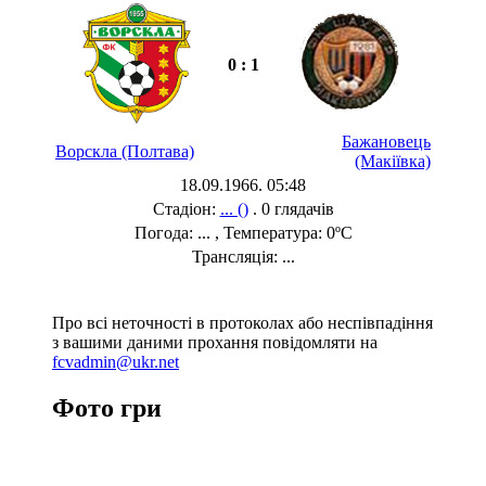
0 : 1
Бажановець
Ворскла (Полтава)
(Макіївка)
18.09.1966. 05:48
Стадіон:
... ()
. 0 глядачів
Погода: ... , Температура: 0ºC
Трансляція: ...
Про всі неточності в протоколах або неспівпадіння
з вашими даними прохання повідомляти на
fcvadmin@ukr.net
Фото гри