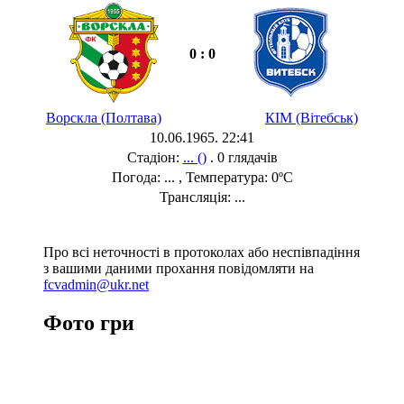
0 : 0
Ворскла (Полтава)
КІМ (Вітебськ)
10.06.1965. 22:41
Стадіон:
... ()
. 0 глядачів
Погода: ... , Температура: 0ºC
Трансляція: ...
Про всі неточності в протоколах або неспівпадіння
з вашими даними прохання повідомляти на
fcvadmin@ukr.net
Фото гри