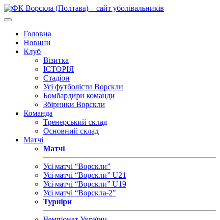
Головна
Новини
Клуб
Візитка
ІСТОРІЯ
Стадіон
Усі футболісти Ворскли
Бомбардири команди
Збірники Ворскли
Команда
Тренерський склад
Основний склад
Матчі
Матчі
Усі матчі “Ворскли”
Усі матчі “Ворскли” U21
Усі матчі “Ворскли” U19
Усі матчі “Ворскла-2”
Турніри
Чемпіонат України