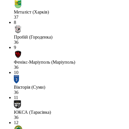
Металіст (Харків)
37
8
Пробій (Городенка)
36
9
Фенікс-Маріуполь (Маріуполь)
36
10
Вікторія (Суми)
36
11
ЮКСА (Тарасівка)
36
12