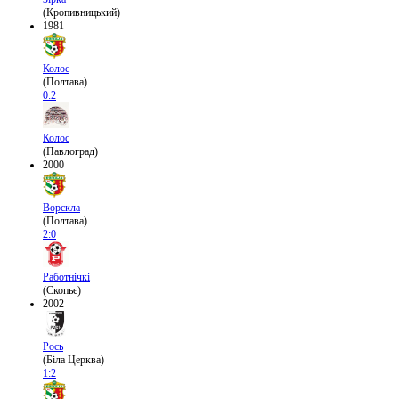
(Кропивницький)
1981
Колос
(Полтава)
0:2
Колос
(Павлоград)
2000
Ворскла
(Полтава)
2:0
Работнічкі
(Скопьє)
2002
Рось
(Біла Церква)
1:2