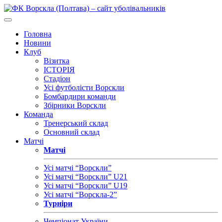
Головна
Новини
Клуб
Візитка
ІСТОРІЯ
Стадіон
Усі футболісти Ворскли
Бомбардири команди
Збірники Ворскли
Команда
Тренерський склад
Основний склад
Матчі
Матчі
Усі матчі “Ворскли”
Усі матчі “Ворскли” U21
Усі матчі “Ворскли” U19
Усі матчі “Ворскла-2”
Турніри
Чемпіонат України