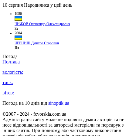
10 серпня
Народилися у цей день
1986
ЧИЖОВ Олександр Олександрович
Зх
2004
ЧЕРНИШ Дмитро Єгорович
Пз
Погода
Полтава
вологість:
тиск:
вітер:
Погода на 10 днів від
sinoptik.ua
©2007 - 2024 - fcvorskla.com.ua
Адміністрація сайту може не поділяти думки авторів та не
несе відповідальності за авторські матеріали та передрук з
інших сайтів. При повному, або частковому використанні
матеріалів сайту уболівальників, посилання на