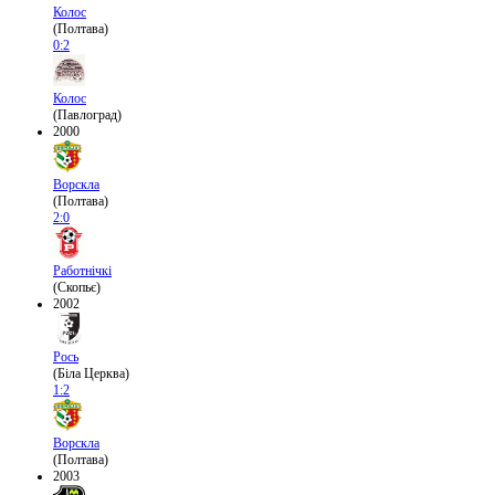
Колос
(Полтава)
0:2
Колос
(Павлоград)
2000
Ворскла
(Полтава)
2:0
Работнічкі
(Скопьє)
2002
Рось
(Біла Церква)
1:2
Ворскла
(Полтава)
2003