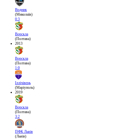
Водник
(Миколаїв)
0:3
Ворскла
(Полтава)
2013
Ворскла
(Полтава)
1:0
Іллічівець
(Маріуполь)
2019
Ворскла
(Полтава)
3:2
ПФК Львів
(Львів)