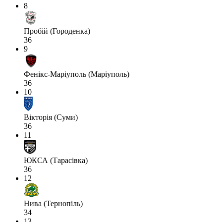
8
Пробій (Городенка)
36
9
Фенікс-Маріуполь (Маріуполь)
36
10
Вікторія (Суми)
36
11
ЮКСА (Тарасівка)
36
12
Нива (Тернопіль)
34
13