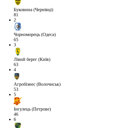
Буковина (Чернівці)
81
2
Чорноморець (Одеса)
65
3
Лівий берег (Київ)
63
4
Агробізнес (Волочиськ)
53
5
Інгулець (Петрове)
46
6