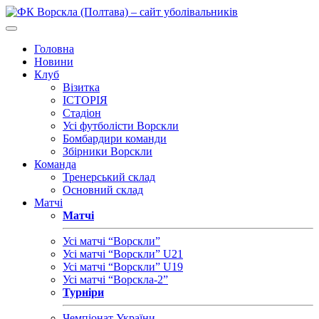
Головна
Новини
Клуб
Візитка
ІСТОРІЯ
Стадіон
Усі футболісти Ворскли
Бомбардири команди
Збірники Ворскли
Команда
Тренерський склад
Основний склад
Матчі
Матчі
Усі матчі “Ворскли”
Усі матчі “Ворскли” U21
Усі матчі “Ворскли” U19
Усі матчі “Ворскла-2”
Турніри
Чемпіонат України