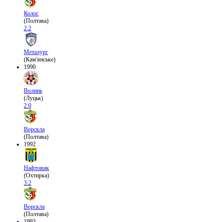
Колос
(Полтава)
2:2
Металург
(Кам'янське)
1990
Волинь
(Луцьк)
2:0
Ворскла
(Полтава)
1992
Нафтовик
(Охтирка)
3:2
Ворскла
(Полтава)
1993