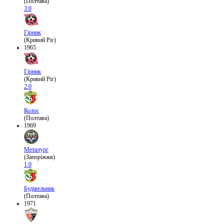
(Полтава)
3:0
Гірник
(Кривий Ріг)
1965
Гірник
(Кривий Ріг)
2:0
Колос
(Полтава)
1969
Металург
(Запоріжжя)
1:0
Будівельник
(Полтава)
1971