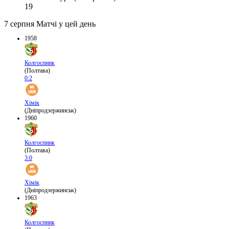
19
7 серпня
Матчі у цей день
1958
Колгоспник
(Полтава)
0:2
Хімік
(Дніпродзержинськ)
1960
Колгоспник
(Полтава)
3:0
Хімік
(Дніпродзержинськ)
1963
Колгоспник