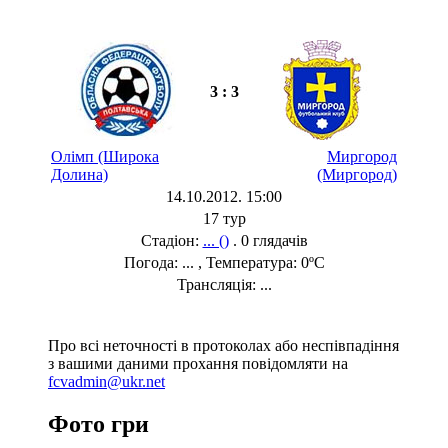
3 : 3
Олімп (Широка
Миргород
Долина)
(Миргород)
14.10.2012. 15:00
17 тур
Стадіон:
... ()
. 0 глядачів
Погода: ... , Температура: 0ºC
Трансляція: ...
Про всі неточності в протоколах або неспівпадіння
з вашими даними прохання повідомляти на
fcvadmin@ukr.net
Фото гри