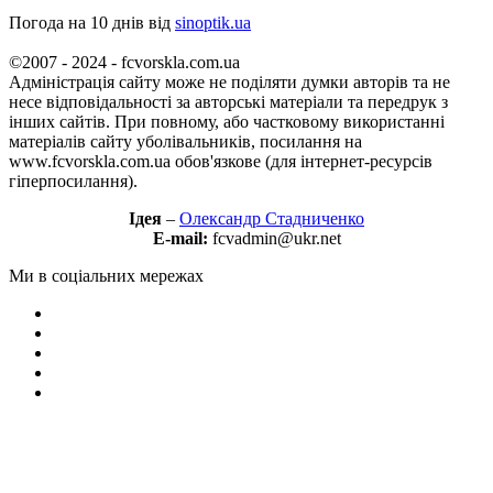
Погода на 10 днів від
sinoptik.ua
©2007 - 2024 - fcvorskla.com.ua
Адміністрація сайту може не поділяти думки авторів та не
несе відповідальності за авторські матеріали та передрук з
інших сайтів. При повному, або частковому використанні
матеріалів сайту уболівальників, посилання на
www.fcvorskla.com.ua обов'язкове (для інтернет-ресурсів
гіперпосилання).
Ідея
–
Олександр Стадниченко
E-mail:
fcvadmin@ukr.net
Ми в соціальних мережах