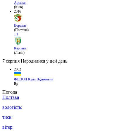
Арсенал
(Київ)
2016
Ворскла
(Полтава)
1:1
Карпати
(Львів)
7 серпня
Народилися у цей день
2002
ФЕСЮН Кіріл Вадимович
Вр
Погода
Полтава
вологість:
тиск:
вітер: