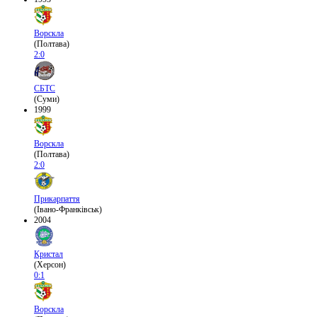
Ворскла
(Полтава)
2:0
СБТС
(Суми)
1999
Ворскла
(Полтава)
2:0
Прикарпаття
(Івано-Франківськ)
2004
Кристал
(Херсон)
0:1
Ворскла