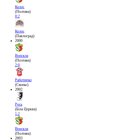
Колос
(Полтава)
0:2
Колос
(Павлоград)
2000
Ворскла
(Полтава)
2:0
Работнічкі
(Скопьє)
2002
Рось
(Біла Церква)
1:2
Ворскла
(Полтава)
2003