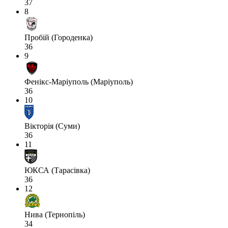
37
8
Пробій (Городенка)
36
9
Фенікс-Маріуполь (Маріуполь)
36
10
Вікторія (Суми)
36
11
ЮКСА (Тарасівка)
36
12
Нива (Тернопіль)
34