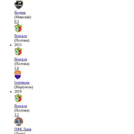
Водник
(Миколаїв)
0:3
Ворскла
(Полтава)
2013
Ворскла
(Полтава)
1:0
Іллічівець
(Маріуполь)
2019
Ворскла
(Полтава)
3:2
ПФК Львів
(Львів)