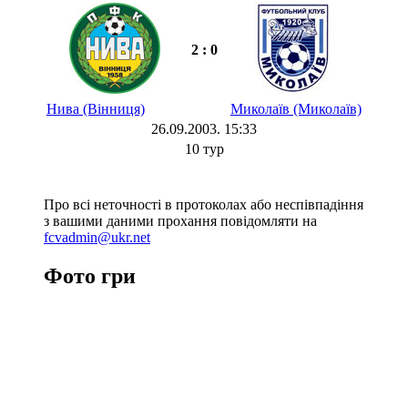
2 : 0
Нива (Вінниця)
Миколаїв (Миколаїв)
26.09.2003. 15:33
10 тур
Про всі неточності в протоколах або неспівпадіння
з вашими даними прохання повідомляти на
fcvadmin@ukr.net
Фото гри