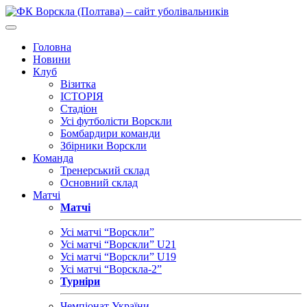
Головна
Новини
Клуб
Візитка
ІСТОРІЯ
Стадіон
Усі футболісти Ворскли
Бомбардири команди
Збірники Ворскли
Команда
Тренерський склад
Основний склад
Матчі
Матчі
Усі матчі “Ворскли”
Усі матчі “Ворскли” U21
Усі матчі “Ворскли” U19
Усі матчі “Ворскла-2”
Турніри
Чемпіонат України