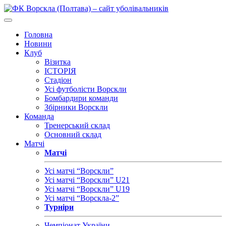
Головна
Новини
Клуб
Візитка
ІСТОРІЯ
Стадіон
Усі футболісти Ворскли
Бомбардири команди
Збірники Ворскли
Команда
Тренерський склад
Основний склад
Матчі
Матчі
Усі матчі “Ворскли”
Усі матчі “Ворскли” U21
Усі матчі “Ворскли” U19
Усі матчі “Ворскла-2”
Турніри
Чемпіонат України