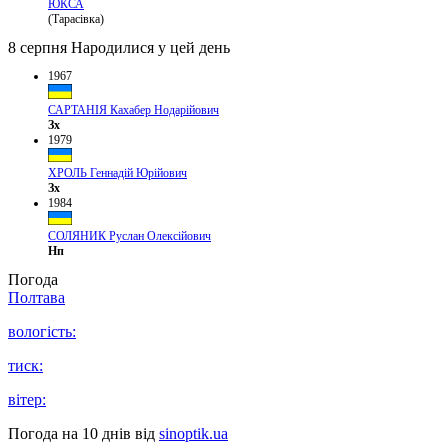
ЮКСА
(Тарасівка)
8 серпня
Народилися у цей день
1967
САРТАНІЯ Кахабер Нодарійович
Зх
1979
ХРОЛЬ Геннадій Юрійович
Зх
1984
СОЛЯНИК Руслан Олексійович
Нп
Погода
Полтава
вологість:
тиск:
вітер:
Погода на 10 днів від
sinoptik.ua