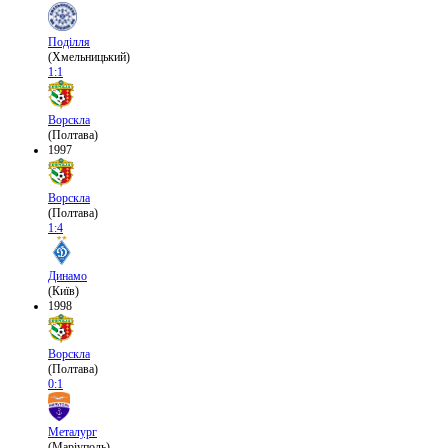
Поділля
(Хмельницький)
1:1
Ворскла
(Полтава)
1997
Ворскла
(Полтава)
1:4
Динамо
(Київ)
1998
Ворскла
(Полтава)
0:1
Металург
(Маріуполь)