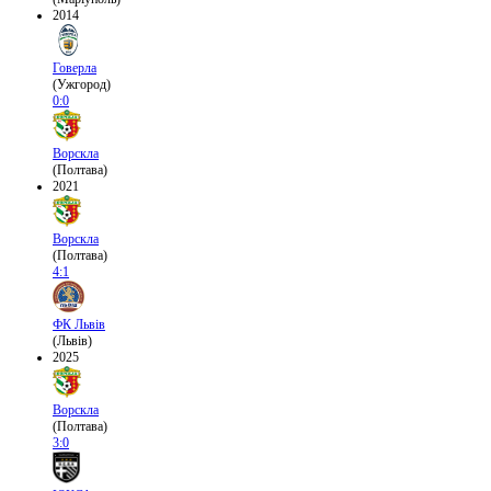
2014
Говерла
(Ужгород)
0:0
Ворскла
(Полтава)
2021
Ворскла
(Полтава)
4:1
ФК Львів
(Львів)
2025
Ворскла
(Полтава)
3:0