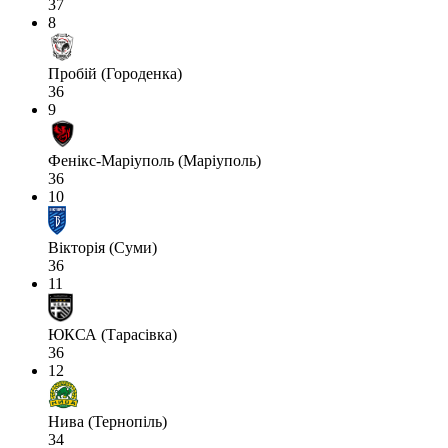
37
8
Пробій (Городенка)
36
9
Фенікс-Маріуполь (Маріуполь)
36
10
Вікторія (Суми)
36
11
ЮКСА (Тарасівка)
36
12
Нива (Тернопіль)
34