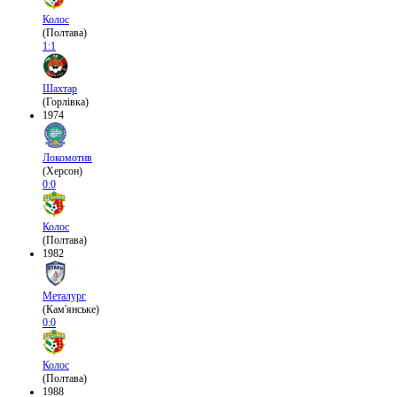
Колос
(Полтава)
1:1
Шахтар
(Горлівка)
1974
Локомотив
(Херсон)
0:0
Колос
(Полтава)
1982
Металург
(Кам'янське)
0:0
Колос
(Полтава)
1988