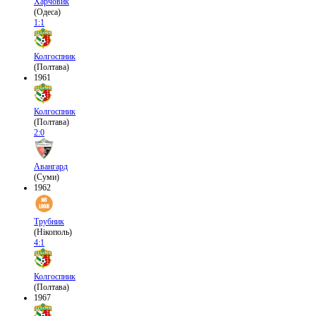
Харчовик
(Одеса)
1:1
Колгоспник
(Полтава)
1961
Колгоспник
(Полтава)
2:0
Авангард
(Суми)
1962
Трубник
(Нікополь)
4:1
Колгоспник
(Полтава)
1967