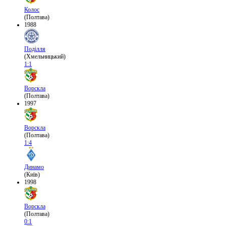
Колос
(Полтава)
1988
Поділля
(Хмельницький)
1:1
Ворскла
(Полтава)
1997
Ворскла
(Полтава)
1:4
Динамо
(Київ)
1998
Ворскла
(Полтава)
0:1