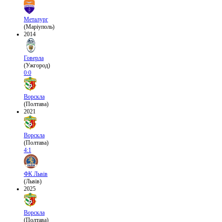
Металург
(Маріуполь)
2014
Говерла
(Ужгород)
0:0
Ворскла
(Полтава)
2021
Ворскла
(Полтава)
4:1
ФК Львів
(Львів)
2025
Ворскла
(Полтава)