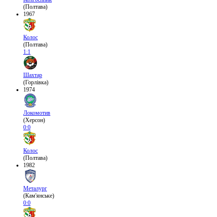
(Полтава)
1967
Колос
(Полтава)
1:1
Шахтар
(Горлівка)
1974
Локомотив
(Херсон)
0:0
Колос
(Полтава)
1982
Металург
(Кам'янське)
0:0