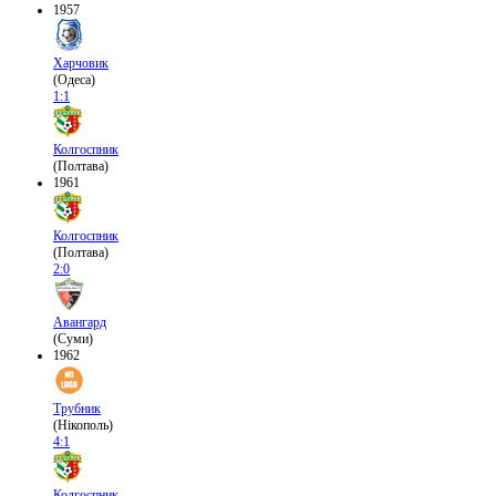
1957
Харчовик
(Одеса)
1:1
Колгоспник
(Полтава)
1961
Колгоспник
(Полтава)
2:0
Авангард
(Суми)
1962
Трубник
(Нікополь)
4:1
Колгоспник