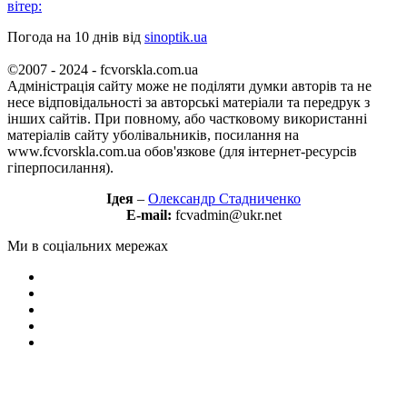
вітер:
Погода на 10 днів від
sinoptik.ua
©2007 - 2024 - fcvorskla.com.ua
Адміністрація сайту може не поділяти думки авторів та не
несе відповідальності за авторські матеріали та передрук з
інших сайтів. При повному, або частковому використанні
матеріалів сайту уболівальників, посилання на
www.fcvorskla.com.ua обов'язкове (для інтернет-ресурсів
гіперпосилання).
Ідея
–
Олександр Стадниченко
E-mail:
fcvadmin@ukr.net
Ми в соціальних мережах