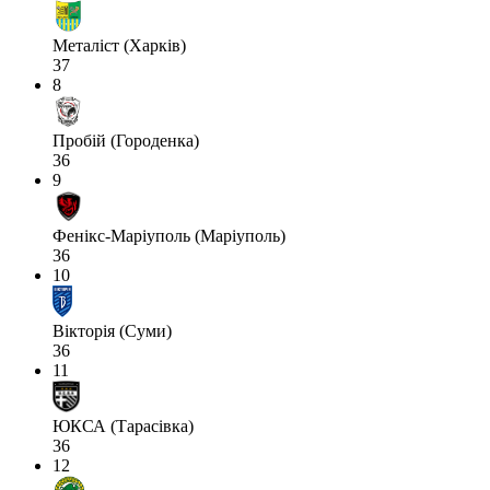
Металіст (Харків)
37
8
Пробій (Городенка)
36
9
Фенікс-Маріуполь (Маріуполь)
36
10
Вікторія (Суми)
36
11
ЮКСА (Тарасівка)
36
12