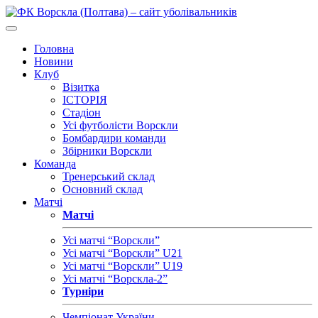
Головна
Новини
Клуб
Візитка
ІСТОРІЯ
Стадіон
Усі футболісти Ворскли
Бомбардири команди
Збірники Ворскли
Команда
Тренерський склад
Основний склад
Матчі
Матчі
Усі матчі “Ворскли”
Усі матчі “Ворскли” U21
Усі матчі “Ворскли” U19
Усі матчі “Ворскла-2”
Турніри
Чемпіонат України