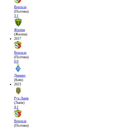
Ворскла
(Полтава)
3:1
Жиліна
(Жиліна)
2017
Ворскла
(Полтава)
0:0
Динамо
(Київ)
2023
Рух Львів
(Львів)
4:1
Ворскла
(Полтава)