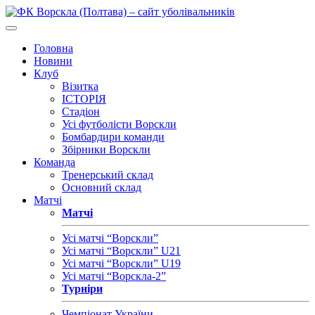
Головна
Новини
Клуб
Візитка
ІСТОРІЯ
Стадіон
Усі футболісти Ворскли
Бомбардири команди
Збірники Ворскли
Команда
Тренерський склад
Основний склад
Матчі
Матчі
Усі матчі “Ворскли”
Усі матчі “Ворскли” U21
Усі матчі “Ворскли” U19
Усі матчі “Ворскла-2”
Турніри
Чемпіонат України