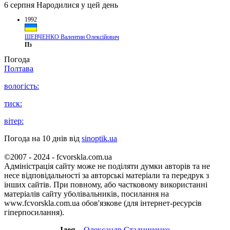
6 серпня
Народилися у цей день
1992
ШЕВЧЕНКО Валентин Олексійович
Пз
Погода
Полтава
вологість:
тиск:
вітер:
Погода на 10 днів від
sinoptik.ua
©2007 - 2024 - fcvorskla.com.ua
Адміністрація сайту може не поділяти думки авторів та не
несе відповідальності за авторські матеріали та передрук з
інших сайтів. При повному, або частковому використанні
матеріалів сайту уболівальників, посилання на
www.fcvorskla.com.ua обов'язкове (для інтернет-ресурсів
гіперпосилання).
Ідея
–
Олександр Стадниченко