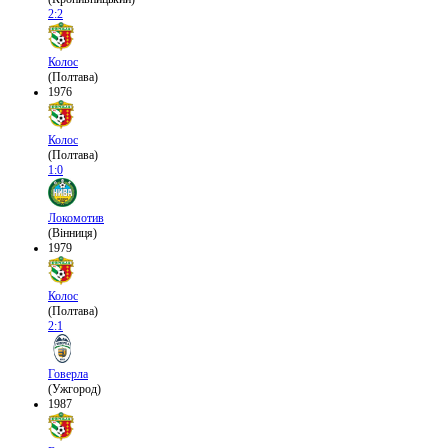
2:2
Колос
(Полтава)
1976
Колос
(Полтава)
1:0
Локомотив
(Вінниця)
1979
Колос
(Полтава)
2:1
Говерла
(Ужгород)
1987