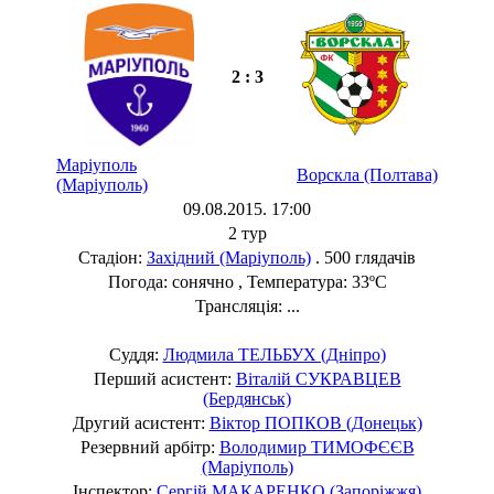
2 : 3
Маріуполь
Ворскла (Полтава)
(Маріуполь)
09.08.2015. 17:00
2 тур
Стадіон:
Західний (Маріуполь)
. 500 глядачів
Погода: сонячно , Температура: 33ºC
Трансляція: ...
Суддя:
Людмила ТЕЛЬБУХ (Дніпро)
Перший асистент:
Віталій СУКРАВЦЕВ
(Бердянськ)
Другий асистент:
Віктор ПОПКОВ (Донецьк)
Резервний арбітр:
Володимир ТИМОФЄЄВ
(Маріуполь)
Інспектор:
Сергій МАКАРЕНКО (Запоріжжя)