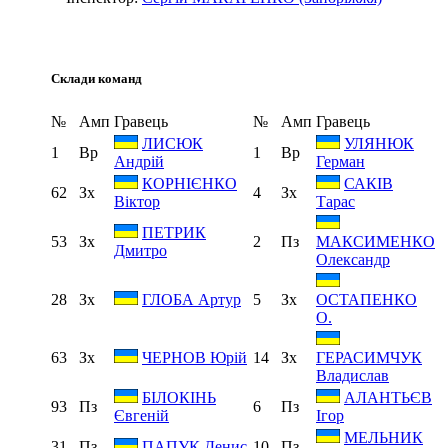
Склади команд
№
Амп
Гравець
№
Амп
Гравець
ЛИСЮК
УЛЯНЮК
1
Вр
1
Вр
Андрій
Герман
КОРНІЄНКО
САКІВ
62
Зх
4
Зх
Віктор
Тарас
ПЕТРИК
53
Зх
2
Пз
МАКСИМЕНКО
Дмитро
Олександр
28
Зх
5
Зх
ГЛОБА Артур
ОСТАПЕНКО
О.
63
Зх
14
Зх
ЧЕРНОВ Юрій
ГЕРАСИМЧУК
Владислав
БІЛОКІНЬ
АЛАНТЬЄВ
93
Пз
6
Пз
Євгеній
Ігор
МЕЛЬНИК
31
Пз
10
Пз
ПАПУК Денис