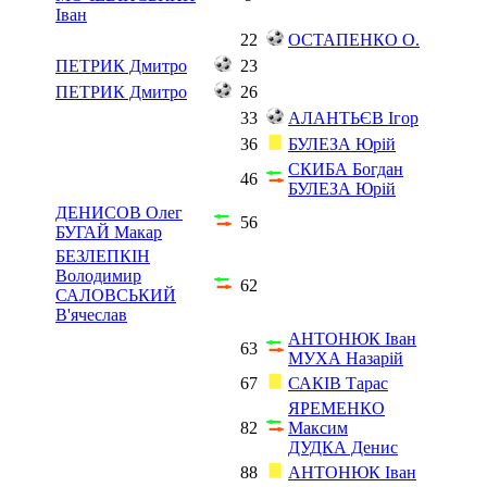
Іван
22
ОСТАПЕНКО О.
ПЕТРИК Дмитро
23
ПЕТРИК Дмитро
26
33
АЛАНТЬЄВ Ігор
36
БУЛЕЗА Юрій
СКИБА Богдан
46
БУЛЕЗА Юрій
ДЕНИСОВ Олег
56
БУГАЙ Макар
БЕЗЛЕПКІН
Володимир
62
САЛОВСЬКИЙ
В'ячеслав
АНТОНЮК Іван
63
МУХА Назарій
67
САКІВ Тарас
ЯРЕМЕНКО
82
Максим
ДУДКА Денис
88
АНТОНЮК Іван