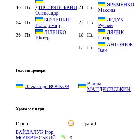
ЯРЕМЕНКО
46
Пз
21
Нп
ДНІСТРЯНСЬКИЙ
Максим
Олександр
БЕЗЛЕПКІН
ДЕДУХ
64
Пз
22
Пз
Володимир
Руслан
ДІДЕНКО
ДЯДИК
36
Пз
18
Нп
Віктор
Назар
АНТОНЮК
13
Нп
Іван
Головні тренери
Вадим
Олександр ВОЛКОВ
МАНДРІЄВСЬКИЙ
Хронологія гри
Гравці
Гравці
БАЙДАЛУК Ігор
МОЧЕВІНСЬКИЙ
9