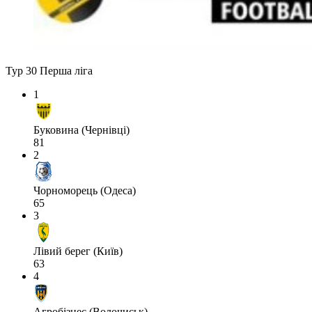
Тур 30
Перша ліга
1
Буковина (Чернівці)
81
2
Чорноморець (Одеса)
65
3
Лівий берег (Київ)
63
4
Агробізнес (Волочиськ)