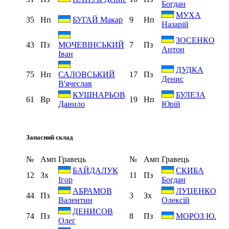
Богдан
МУХА
35
Нп
9
Нп
БУГАЙ Макар
Назарій
ЗОСЕНКО
43
Пз
7
Пз
МОЧЕВІНСЬКИЙ
Антон
Іван
ДУДКА
75
Нп
17
Пз
САЛОВСЬКИЙ
Денис
В'ячеслав
КУШНАРЬОВ
БУЛЕЗА
61
Вр
19
Нп
Данило
Юрій
Запасний склад
№
Амп
Гравець
№
Амп
Гравець
БАЙДАЛУК
СКИБА
12
Зх
11
Пз
Ігор
Богдан
АБРАМОВ
ЛУЦЕНКО
44
Пз
3
Зх
Валентин
Олексій
ДЕНИСОВ
74
Пз
8
Пз
МОРОЗ Ю.
Олег