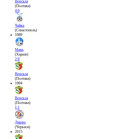
Ворскла
(Полтава)
4:0
Чайка
(Севастополь)
1989
Маяк
(Харків)
2:0
Ворскла
(Полтава)
1994
Ворскла
(Полтава)
1:1
Дніпро
(Черкаси)
2015