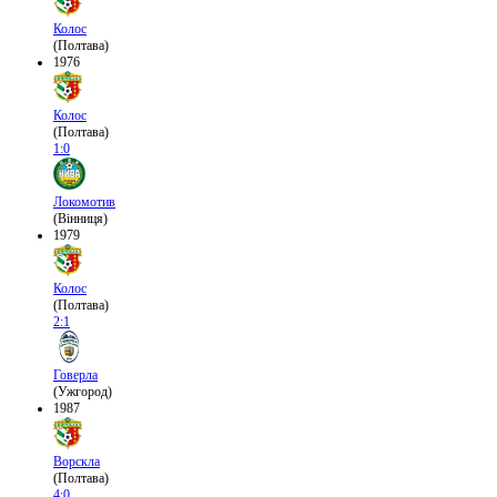
Колос
(Полтава)
1976
Колос
(Полтава)
1:0
Локомотив
(Вінниця)
1979
Колос
(Полтава)
2:1
Говерла
(Ужгород)
1987
Ворскла
(Полтава)
4:0