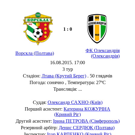
1 : 0
ФК Олександрія
Ворскла (Полтава)
(Олександрія)
16.08.2015. 17:00
3 тур
Стадіон:
Лтава (Крутий Берег)
. 50 глядачів
Погода: сонячно , Температура: 27ºC
Трансляція: ...
Суддя:
Олександр САХНО (Київ)
Перший асистент:
Катерина КОЖУРІНА
(Кривий Ріг)
Другий асистент:
Ірина ПЕТРОВА (Сімферополь)
Резервний арбітр:
Денис СЕРДЮК (Полтава)
Інспектор:
Ігор КАРПЕНКО (Кривий Ріг)