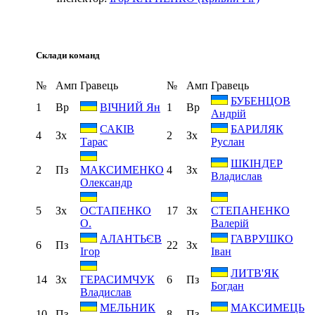
Склади команд
№
Амп
Гравець
№
Амп
Гравець
БУБЕНЦОВ
1
Вр
1
Вр
ВІЧНИЙ Ян
Андрій
САКІВ
БАРИЛЯК
4
Зх
2
Зх
Тарас
Руслан
ШКІНДЕР
2
Пз
4
Зх
МАКСИМЕНКО
Владислав
Олександр
5
Зх
17
Зх
ОСТАПЕНКО
СТЕПАНЕНКО
О.
Валерій
АЛАНТЬЄВ
ГАВРУШКО
6
Пз
22
Зх
Ігор
Іван
ЛИТВ'ЯК
14
Зх
6
Пз
ГЕРАСИМЧУК
Богдан
Владислав
МЕЛЬНИК
МАКСИМЕЦЬ
10
Пз
8
Пз