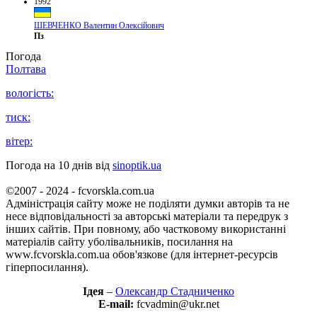
1992
ШЕВЧЕНКО Валентин Олексійович
Пз
Погода
Полтава
вологість:
тиск:
вітер:
Погода на 10 днів від
sinoptik.ua
©2007 - 2024 - fcvorskla.com.ua
Адміністрація сайту може не поділяти думки авторів та не
несе відповідальності за авторські матеріали та передрук з
інших сайтів. При повному, або частковому використанні
матеріалів сайту уболівальників, посилання на
www.fcvorskla.com.ua обов'язкове (для інтернет-ресурсів
гіперпосилання).
Ідея
–
Олександр Стадниченко
E-mail:
fcvadmin@ukr.net