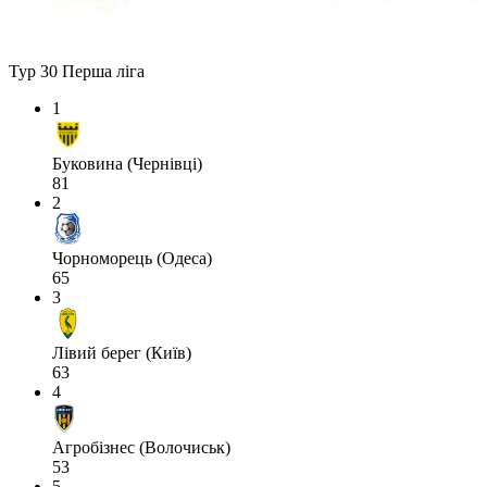
Тур 30
Перша ліга
1
Буковина (Чернівці)
81
2
Чорноморець (Одеса)
65
3
Лівий берег (Київ)
63
4
Агробізнес (Волочиськ)
53
5