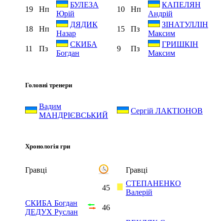
БУЛЕЗА
КАПЕЛЯН
19
Нп
10
Нп
Юрій
Андрій
ДЯДИК
ЗІНАТУЛЛІН
18
Нп
15
Пз
Назар
Максим
СКИБА
ГРИШКІН
11
Пз
9
Пз
Богдан
Максим
Головні тренери
Вадим
Сергій ЛАКТІОНОВ
МАНДРІЄВСЬКИЙ
Хронологія гри
Гравці
Гравці
СТЕПАНЕНКО
45
Валерій
СКИБА Богдан
46
ДЕДУХ Руслан