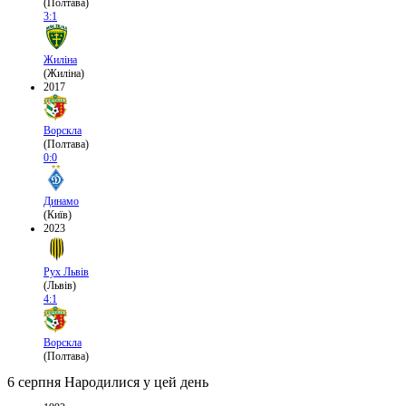
(Полтава)
3:1
Жиліна
(Жиліна)
2017
Ворскла
(Полтава)
0:0
Динамо
(Київ)
2023
Рух Львів
(Львів)
4:1
Ворскла
(Полтава)
6 серпня
Народилися у цей день