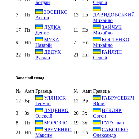
Богдан
Сергій
ЗОСЕНКО
7
Пз
13
Пз
ДАВИДОВСЬКИЙ
Антон
Михайло
ДУДКА
ЗАЙЧУК
17
Пз
11
Пз
Денис
Михайло
МУХА
КОСТЕНКО
9
Нп
7
Нп
Назарій
Михайло
ДЕДУХ
РАЙЛЯН
22
Пз
21
Нп
Руслан
Сергій
Запасний склад
№
Амп
Гравець
№
Амп
Гравець
УЛЯНЮК
ГАВРУСЕВИЧ
12
Вр
12
Вр
Герман
Юрій
ЛУЦЕНКО
ВЕКЛЯК
3
Зх
20
Зх
Олексій
Євген
8
Пз
19
Зх
МОРОЗ Ю.
ГУРА Іван
ЯРЕМЕНКО
САВОШКО
21
Нп
16
Пз
Максим
Олександр