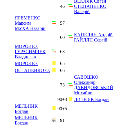
ВЕКЛЯК Євген
46
СТЕПАНЕНКО
Валерій
ЯРЕМЕНКО
Максим
57
МУХА Назарій
КАПЕЛЯН Андрій
60
РАЙЛЯН Сергій
МОРОЗ Ю.
ГЕРАСИМЧУК
63
Владислав
МОРОЗ Ю.
65
ОСТАПЕНКО О.
66
САВОШКО
Олександр
73
ДАВИДОВСЬКИЙ
Михайло
90+3
ЛИТВ'ЯК Богдан
МЕЛЬНИК
90+5
Богдан
МЕЛЬНИК
91
Богдан