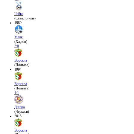
Чайка
(Севастополь)
1989
Маяк
(Харків)
2:0
Ворскла
(Полтава)
1994
Ворскла
(Полтава)
1:1
Дніпро
(Черкаси)
2015
Ворскла