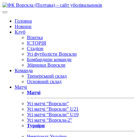
Головна
Новини
Клуб
Візитка
ІСТОРІЯ
Стадіон
Усі футболісти Ворскли
Бомбардири команди
Збірники Ворскли
Команда
Тренерський склад
Основний склад
Матчі
Матчі
Усі матчі “Ворскли”
Усі матчі “Ворскли” U21
Усі матчі “Ворскли” U19
Усі матчі “Ворскла-2”
Турніри
Чемпіонат України