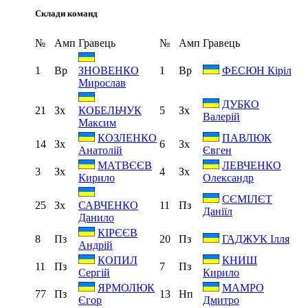
Склади команд
№
Амп
Гравець
№
Амп
Гравець
1
Вр
1
Вр
ЗНОВЕНКО
ФЕСЮН Кіріл
Мирослав
ДУБКО
21
Зх
5
Зх
КОБЕЛЬЧУК
Валерій
Максим
КОЗЛЕНКО
ПАВЛЮК
14
Зх
6
Зх
Анатолій
Євген
МАТВЄЄВ
ЛЕВЧЕНКО
3
Зх
4
Зх
Кирило
Олександр
СЄМІЛЄТ
25
Зх
11
Пз
САВЧЕНКО
Даніїл
Данило
КІРЄЄВ
8
Пз
20
Пз
ГАДЖУК Ілля
Андрій
КОПИЛ
КНИШ
11
Пз
7
Пз
Сергій
Кирило
ЯРМОЛЮК
МАМРО
77
Пз
13
Нп
Єгор
Дмитро