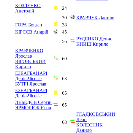
КОЗЛЕНКО
24
Анатолій
30
КРАВЧУК Данило
ГОРА Богдан
38
КІРЄЄВ Андрій
45
РУДЕНКО Денис
56
КНИШ Кирило
КРАВЧЕНКО
Ярослав
60
ВІГОВСЬКИЙ
Кирило
ЕЗЕАГБАНАРІ
Деніс-Чігозіе
63
БУТІЧ Ярослав
ЕЗЕАГБАНАРІ
65
Деніс-Чігозіе
ЛЕБЕДЄВ Сергій
65
ЯРМОЛЮК Єгор
ГЛАДКОВСЬКИЙ
Леон
68
КОЛЕСНИК
Данило