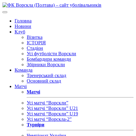
Головна
Новини
Клуб
Візитка
ІСТОРІЯ
Стадіон
Усі футболісти Ворскли
Бомбардири команди
Збірники Ворскли
Команда
Тренерський склад
Основний склад
Матчі
Матчі
Усі матчі “Ворскли”
Усі матчі “Ворскли” U21
Усі матчі “Ворскли” U19
Усі матчі “Ворскла-2”
Турніри
Чемпіонат України