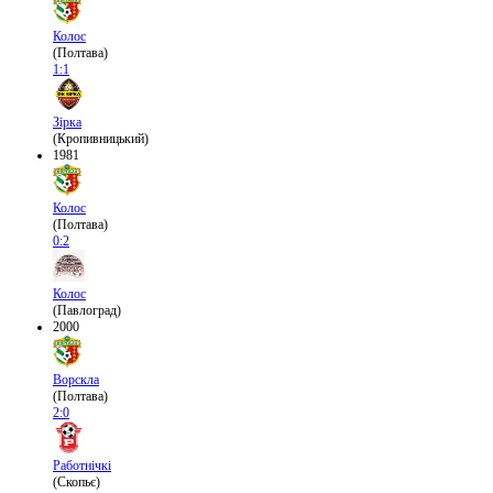
Колос
(Полтава)
1:1
Зірка
(Кропивницький)
1981
Колос
(Полтава)
0:2
Колос
(Павлоград)
2000
Ворскла
(Полтава)
2:0
Работнічкі
(Скопьє)