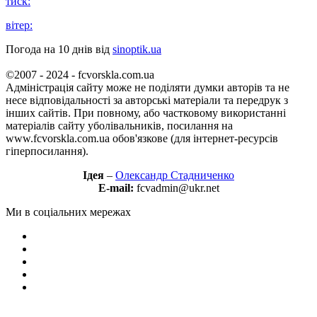
тиск:
вітер:
Погода на 10 днів від
sinoptik.ua
©2007 - 2024 - fcvorskla.com.ua
Адміністрація сайту може не поділяти думки авторів та не
несе відповідальності за авторські матеріали та передрук з
інших сайтів. При повному, або частковому використанні
матеріалів сайту уболівальників, посилання на
www.fcvorskla.com.ua обов'язкове (для інтернет-ресурсів
гіперпосилання).
Ідея
–
Олександр Стадниченко
E-mail:
fcvadmin@ukr.net
Ми в соціальних мережах