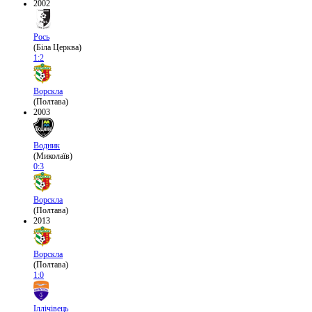
2002
Рось
(Біла Церква)
1:2
Ворскла
(Полтава)
2003
Водник
(Миколаїв)
0:3
Ворскла
(Полтава)
2013
Ворскла
(Полтава)
1:0
Іллічівець