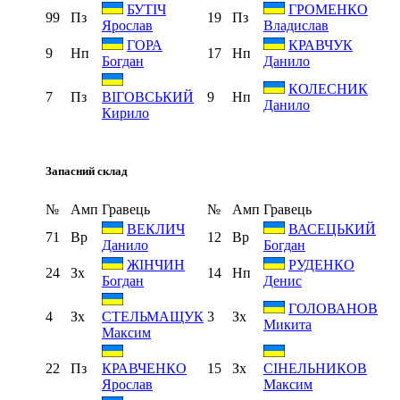
БУТІЧ
ГРОМЕНКО
99
Пз
19
Пз
Ярослав
Владислав
ГОРА
КРАВЧУК
9
Нп
17
Нп
Богдан
Данило
КОЛЕСНИК
7
Пз
9
Нп
ВІГОВСЬКИЙ
Данило
Кирило
Запасний склад
№
Амп
Гравець
№
Амп
Гравець
ВЕКЛИЧ
ВАСЕЦЬКИЙ
71
Вр
12
Вр
Данило
Богдан
ЖІНЧИН
РУДЕНКО
24
Зх
14
Нп
Богдан
Денис
ГОЛОВАНОВ
4
Зх
3
Зх
СТЕЛЬМАЩУК
Микита
Максим
22
Пз
15
Зх
КРАВЧЕНКО
СІНЕЛЬНИКОВ
Ярослав
Максим