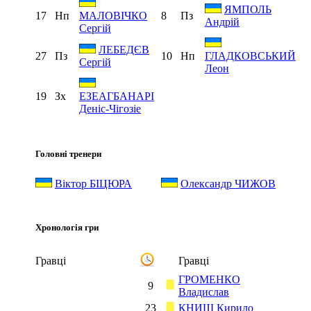
ЯМПОЛЬ
17
Нп
8
Пз
МАЛОВІЧКО
Андрій
Сергій
ЛЕБЕДЄВ
27
Пз
10
Нп
ГЛАДКОВСЬКИЙ
Сергій
Леон
19
Зх
ЕЗЕАГБАНАРІ
Деніс-Чігозіе
Головні тренери
Віктор БІЦЮРА
Олександр ЧИЖОВ
Хронологія гри
Гравці
Гравці
ГРОМЕНКО
9
Владислав
23
КНИШ Кирило