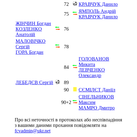
72
КРАВЧУК Данило
ЯМПОЛЬ Андрій
75
КРАВЧУК Данило
ЖІНЧИН Богдан
КОЗЛЕНКО
76
Анатолій
МАЛОВІЧКО
Сергій
78
ГОРА Богдан
ГОЛОВАНОВ
Микита
84
ЛЕВЧЕНКО
Олександр
ЛЕБЕДЄВ Сергій
89
90
СЄМІЛЄТ Даніїл
СІНЕЛЬНИКОВ
90+2
Максим
МАМРО Дмитро
Про всі неточності в протоколах або неспівпадіння
з вашими даними прохання повідомляти на
fcvadmin@ukr.net