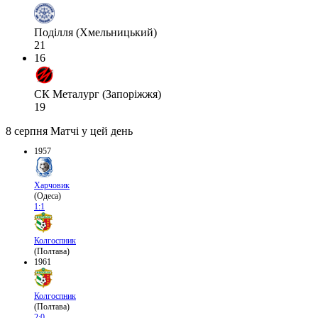
Поділля (Хмельницький)
21
16
СК Металург (Запоріжжя)
19
8 серпня
Матчі у цей день
1957
Харчовик
(Одеса)
1:1
Колгоспник
(Полтава)
1961
Колгоспник
(Полтава)
2:0