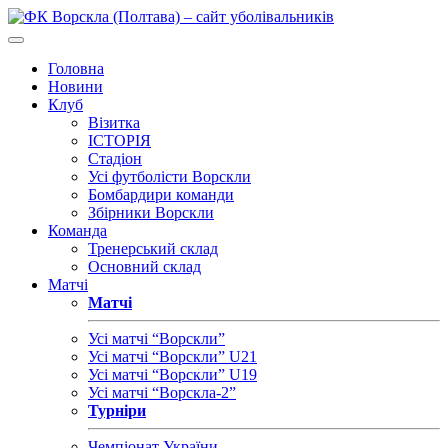
Головна
Новини
Клуб
Візитка
ІСТОРІЯ
Стадіон
Усі футболісти Ворскли
Бомбардири команди
Збірники Ворскли
Команда
Тренерський склад
Основний склад
Матчі
Матчі
Усі матчі “Ворскли”
Усі матчі “Ворскли” U21
Усі матчі “Ворскли” U19
Усі матчі “Ворскла-2”
Турніри
Чемпіонат України