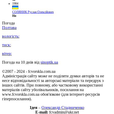
1984
СОЛЯНИК Руслан Олексійович
Нп
Погода
Полтава
вологість:
тиск:
вітер:
Погода на 10 днів від
sinoptik.ua
©2007 - 2024 - fcvorskla.com.ua
Адміністрація сайту може не поділяти думки авторів та не
несе відповідальності за авторські матеріали та передрук з
інших сайтів. При повному, або частковому використанні
матеріалів сайту уболівальників, посилання на
www.fcvorskla.com.ua обов'язкове (для інтернет-ресурсів
гіперпосилання).
Ідея
–
Олександр Стадниченко
E-mail:
fcvadmin@ukr.net