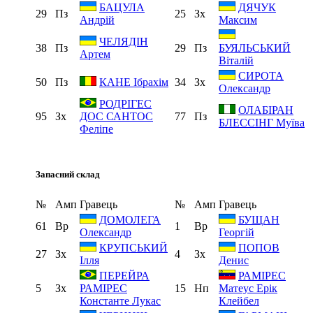
БАЦУЛА
ДЯЧУК
29
Пз
25
Зх
Андрій
Максим
ЧЕЛЯДІН
38
Пз
29
Пз
БУЯЛЬСЬКИЙ
Артем
Віталій
СИРОТА
50
Пз
34
Зх
КАНЕ Ібрахім
Олександр
РОДРІГЕС
ОЛАБІРАН
95
Зх
77
Пз
ДОС САНТОС
БЛЕССІНГ Муїва
Феліпе
Запасний склад
№
Амп
Гравець
№
Амп
Гравець
ДОМОЛЕГА
БУЩАН
61
Вр
1
Вр
Олександр
Георгій
КРУПСЬКИЙ
ПОПОВ
27
Зх
4
Зх
Ілля
Денис
ПЕРЕЙРА
РАМІРЕС
5
Зх
15
Нп
РАМІРЕС
Матеус Ерік
Константе Лукас
Клейбел