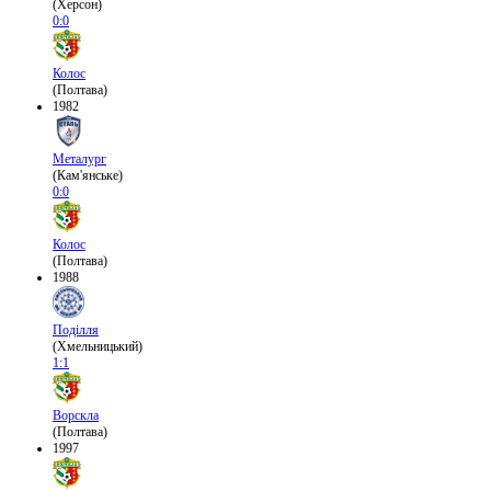
(Херсон)
0:0
Колос
(Полтава)
1982
Металург
(Кам'янське)
0:0
Колос
(Полтава)
1988
Поділля
(Хмельницький)
1:1
Ворскла
(Полтава)
1997