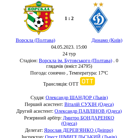
1 : 2
Ворскла (Полтава)
Динамо (Київ)
04.05.2023. 15:00
24 тур
Стадіон:
Ворскла ім. Бутовського (Полтава)
. 0
глядачів (вміст 24795)
Погода: сонячно , Температура: 17ºC
Трансляція: OTT
Суддя:
Олександр ШАНДОР (Львів)
Перший асистент:
Віталій СУХІН (Одеса)
Другий асистент:
Олександр ПАВЛІНОВ (Одеса)
Резервний арбітр:
Дмитро БОНДАРЕНКО
(Одеса)
Делегат:
Ярослав ДЕРЕВ'ЯНКО (Дніпро)
Інспектор:
Орест ШМИГЕЛЬСЬКИЙ (Львів)