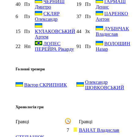
ЧЕРНИШ
ГАРМАШ
40
Пз
19
Пз
Дмитро
Денис
СКЛЯР
ЦАРЕНКО
6
Пз
37
Пз
Олександр
Антон
ДУБІНЧАК
15
Пз
44
Зх
КУЛАКОВСЬКИЙ
Владислав
Артем
ЛОПЕС
ВОЛОШИН
22
Нп
91
Пз
ПЕРЕЙРА Рікарду
Назар
Головні тренери
Олександр
Віктор СКРИПНИК
ШОВКОВСЬКИЙ
Хронологія гри
Гравці
Гравці
7
ВАНАТ Владислав