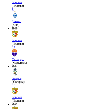
Ворскла
(Полтава)
1:4
Динамо
(Київ)
1998
Ворскла
(Полтава)
0:1
Металург
(Маріуполь)
2014
Говерла
(Ужгород)
0:0
Ворскла
(Полтава)
2021