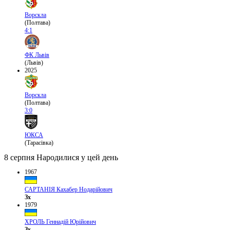
Ворскла
(Полтава)
4:1
ФК Львів
(Львів)
2025
Ворскла
(Полтава)
3:0
ЮКСА
(Тарасівка)
8 серпня
Народилися у цей день
1967
САРТАНІЯ Кахабер Нодарійович
Зх
1979
ХРОЛЬ Геннадій Юрійович
Зх