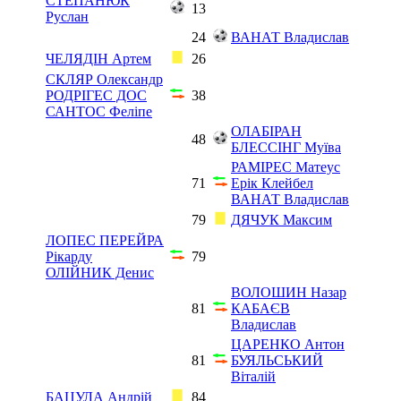
СТЕПАНЮК
13
Руслан
24
ВАНАТ Владислав
ЧЕЛЯДІН Артем
26
СКЛЯР Олександр
РОДРІГЕС ДОС
38
САНТОС Феліпе
ОЛАБІРАН
48
БЛЕССІНГ Муїва
РАМІРЕС Матеус
71
Ерік Клейбел
ВАНАТ Владислав
79
ДЯЧУК Максим
ЛОПЕС ПЕРЕЙРА
Рікарду
79
ОЛІЙНИК Денис
ВОЛОШИН Назар
81
КАБАЄВ
Владислав
ЦАРЕНКО Антон
81
БУЯЛЬСЬКИЙ
Віталій
БАЦУЛА Андрій
84