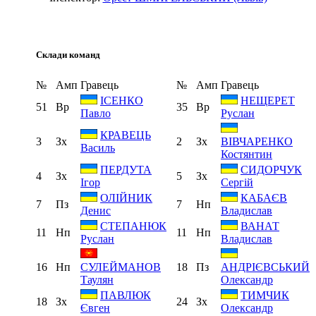
Склади команд
№
Амп
Гравець
№
Амп
Гравець
ІСЕНКО
НЕЩЕРЕТ
51
Вр
35
Вр
Павло
Руслан
КРАВЕЦЬ
3
Зх
2
Зх
ВІВЧАРЕНКО
Василь
Костянтин
ПЕРДУТА
СИДОРЧУК
4
Зх
5
Зх
Ігор
Сергій
ОЛІЙНИК
КАБАЄВ
7
Пз
7
Нп
Денис
Владислав
СТЕПАНЮК
ВАНАТ
11
Нп
11
Нп
Руслан
Владислав
16
Нп
18
Пз
СУЛЕЙМАНОВ
АНДРІЄВСЬКИЙ
Таулян
Олександр
ПАВЛЮК
ТИМЧИК
18
Зх
24
Зх
Євген
Олександр