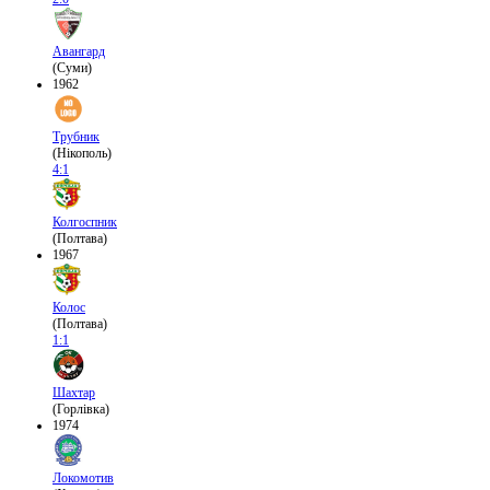
Авангард
(Суми)
1962
Трубник
(Нікополь)
4:1
Колгоспник
(Полтава)
1967
Колос
(Полтава)
1:1
Шахтар
(Горлівка)
1974
Локомотив