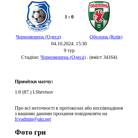
1 : 0
Чорноморець (Одеса)
Оболонь (Київ)
04.10.2024. 15:30
9 тур
Стадіон:
Чорноморець (Одеса)
. (вміст 34164)
Примітки матчу:
1:0 (87.) I.Shevtsov
Про всі неточності в протоколах або неспівпадіння
з вашими даними прохання повідомляти на
fcvadmin@ukr.net
Фото гри