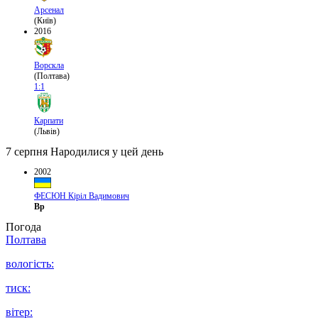
Арсенал
(Київ)
2016
Ворскла
(Полтава)
1:1
Карпати
(Львів)
7 серпня
Народилися у цей день
2002
ФЕСЮН Кіріл Вадимович
Вр
Погода
Полтава
вологість:
тиск:
вітер: