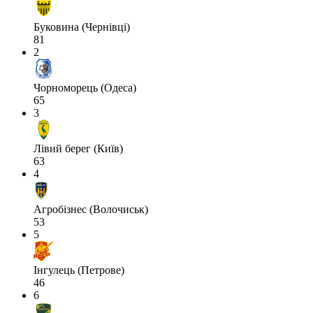
Буковина (Чернівці)
81
2
Чорноморець (Одеса)
65
3
Лівий берег (Київ)
63
4
Агробізнес (Волочиськ)
53
5
Інгулець (Петрове)
46
6