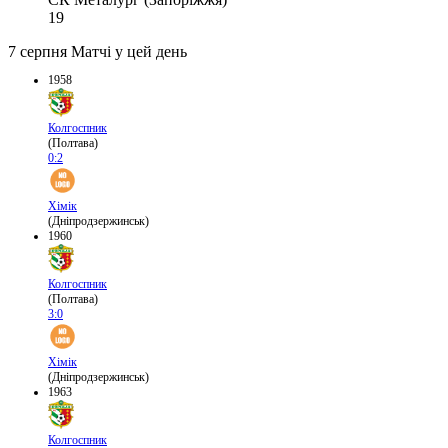
19
7 серпня
Матчі у цей день
1958
Колгоспник
(Полтава)
0:2
Хімік
(Дніпродзержинськ)
1960
Колгоспник
(Полтава)
3:0
Хімік
(Дніпродзержинськ)
1963
Колгоспник