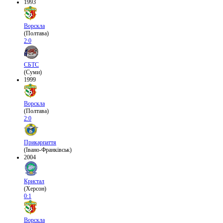
1993
Ворскла
(Полтава)
2:0
СБТС
(Суми)
1999
Ворскла
(Полтава)
2:0
Прикарпаття
(Івано-Франківськ)
2004
Кристал
(Херсон)
0:1
Ворскла