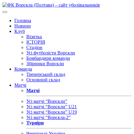
Головна
Новини
Клуб
Візитка
ІСТОРІЯ
Стадіон
Усі футболісти Ворскли
Бомбардири команди
Збірники Ворскли
Команда
Тренерський склад
Основний склад
Матчі
Матчі
Усі матчі “Ворскли”
Усі матчі “Ворскли” U21
Усі матчі “Ворскли” U19
Усі матчі “Ворскла-2”
Турніри
Чемпіонат України