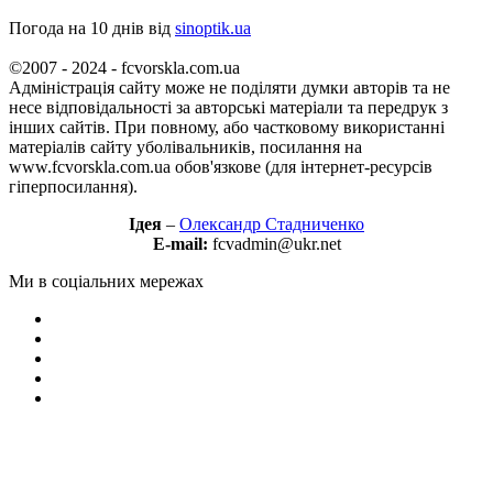
Погода на 10 днів від
sinoptik.ua
©2007 - 2024 - fcvorskla.com.ua
Адміністрація сайту може не поділяти думки авторів та не
несе відповідальності за авторські матеріали та передрук з
інших сайтів. При повному, або частковому використанні
матеріалів сайту уболівальників, посилання на
www.fcvorskla.com.ua обов'язкове (для інтернет-ресурсів
гіперпосилання).
Ідея
–
Олександр Стадниченко
E-mail:
fcvadmin@ukr.net
Ми в соціальних мережах