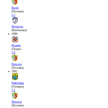
Колос
(Полтава)
2:2
Металург
(Кам'янське)
1990
Волинь
(Луцьк)
2:0
Ворскла
(Полтава)
1992
Нафтовик
(Охтирка)
3:2
Ворскла
(Полтава)