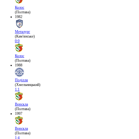
Колос
(Полтава)
1982
Металург
(Кам'янське)
0:0
Колос
(Полтава)
1988
Поділля
(Хмельницький)
1:1
Ворскла
(Полтава)
1997
Ворскла
(Полтава)
1:4