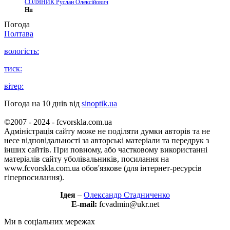
СОЛЯНИК Руслан Олексійович
Нп
Погода
Полтава
вологість:
тиск:
вітер:
Погода на 10 днів від
sinoptik.ua
©2007 - 2024 - fcvorskla.com.ua
Адміністрація сайту може не поділяти думки авторів та не
несе відповідальності за авторські матеріали та передрук з
інших сайтів. При повному, або частковому використанні
матеріалів сайту уболівальників, посилання на
www.fcvorskla.com.ua обов'язкове (для інтернет-ресурсів
гіперпосилання).
Ідея
–
Олександр Стадниченко
E-mail:
fcvadmin@ukr.net
Ми в соціальних мережах