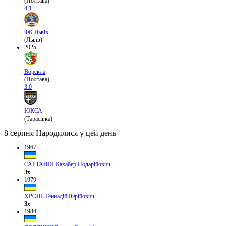
(Полтава)
4:1
ФК Львів
(Львів)
2025
Ворскла
(Полтава)
3:0
ЮКСА
(Тарасівка)
8 серпня
Народилися у цей день
1967
САРТАНІЯ Кахабер Нодарійович
Зх
1979
ХРОЛЬ Геннадій Юрійович
Зх
1984