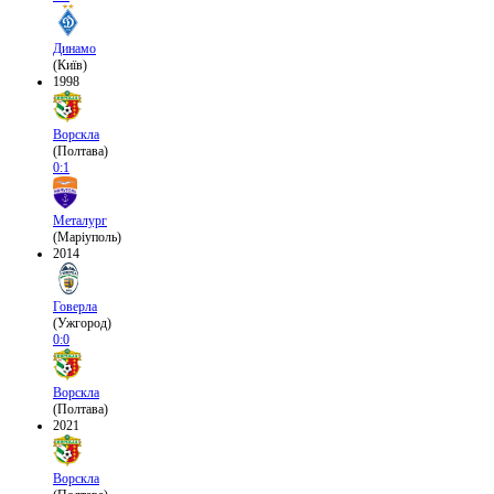
Динамо
(Київ)
1998
Ворскла
(Полтава)
0:1
Металург
(Маріуполь)
2014
Говерла
(Ужгород)
0:0
Ворскла
(Полтава)
2021
Ворскла