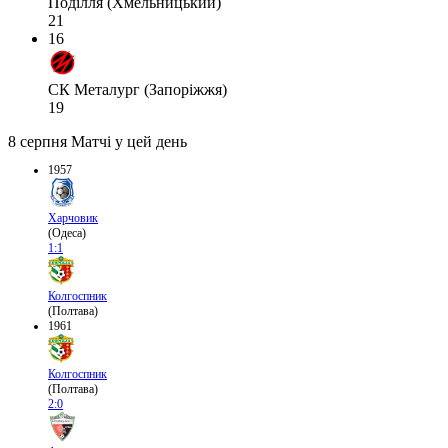
Поділля (Хмельницький)
21
16
СК Металург (Запоріжжя)
19
8 серпня
Матчі у цей день
1957
Харчовик
(Одеса)
1:1
Колгоспник
(Полтава)
1961
Колгоспник
(Полтава)
2:0