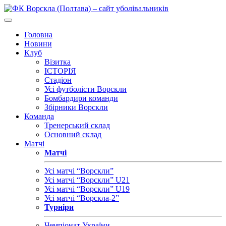
Головна
Новини
Клуб
Візитка
ІСТОРІЯ
Стадіон
Усі футболісти Ворскли
Бомбардири команди
Збірники Ворскли
Команда
Тренерський склад
Основний склад
Матчі
Матчі
Усі матчі “Ворскли”
Усі матчі “Ворскли” U21
Усі матчі “Ворскли” U19
Усі матчі “Ворскла-2”
Турніри
Чемпіонат України