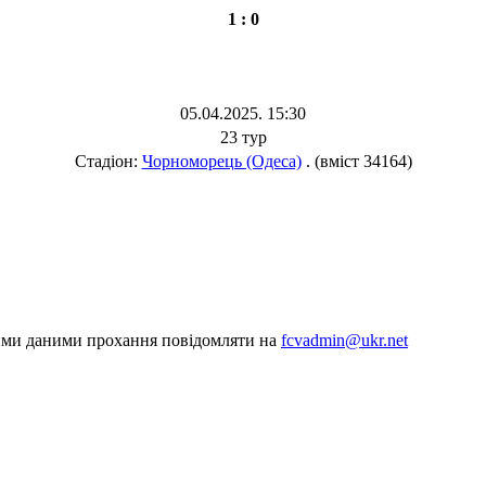
1 : 0
05.04.2025. 15:30
23 тур
Стадіон:
Чорноморець (Одеса)
. (вміст 34164)
шими даними прохання повідомляти на
fcvadmin@ukr.net