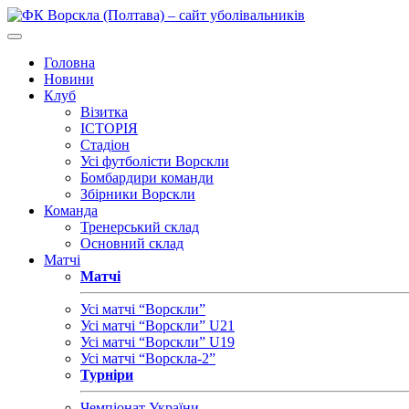
Головна
Новини
Клуб
Візитка
ІСТОРІЯ
Стадіон
Усі футболісти Ворскли
Бомбардири команди
Збірники Ворскли
Команда
Тренерський склад
Основний склад
Матчі
Матчі
Усі матчі “Ворскли”
Усі матчі “Ворскли” U21
Усі матчі “Ворскли” U19
Усі матчі “Ворскла-2”
Турніри
Чемпіонат України