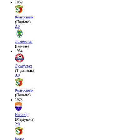
1959
Колгоспник
(Полтава)
2:0
Локомотив
(Гомель)
1964
Лучаферул
(Тирасполь)
3:0
Колгоспник
(Полтава)
1978
Новатор
(Маріуполь)
2:0
Колос