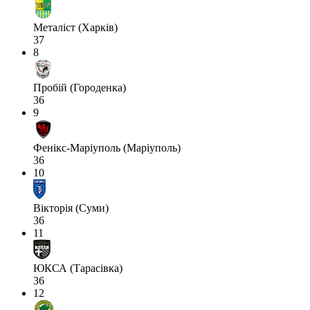
Металіст (Харків)
37
8
Пробій (Городенка)
36
9
Фенікс-Маріуполь (Маріуполь)
36
10
Вікторія (Суми)
36
11
ЮКСА (Тарасівка)
36
12