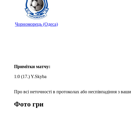
Чорноморець (Одеса)
Примітки матчу:
1:0 (17.) Y.Skyba
Про всі неточності в протоколах або неспівпадіння з ва
Фото гри