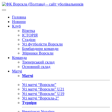
Головна
Новини
Клуб
Візитка
ІСТОРІЯ
Стадіон
Усі футболісти Ворскли
Бомбардири команди
Збірники Ворскли
Команда
Тренерський склад
Основний склад
Матчі
Матчі
Усі матчі “Ворскли”
Усі матчі “Ворскли” U21
Усі матчі “Ворскли” U19
Усі матчі “Ворскла-2”
Турніри
Чемпіонат України