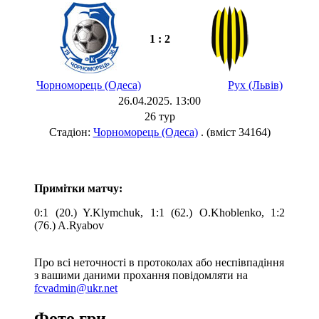
1 : 2
Чорноморець (Одеса)
Рух (Львів)
26.04.2025. 13:00
26 тур
Стадіон:
Чорноморець (Одеса)
. (вміст 34164)
Примітки матчу:
0:1 (20.) Y.Klymchuk, 1:1 (62.) O.Khoblenko, 1:2
(76.) A.Ryabov
Про всі неточності в протоколах або неспівпадіння
з вашими даними прохання повідомляти на
fcvadmin@ukr.net
Фото гри