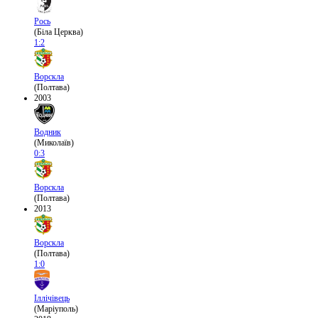
Рось
(Біла Церква)
1:2
Ворскла
(Полтава)
2003
Водник
(Миколаїв)
0:3
Ворскла
(Полтава)
2013
Ворскла
(Полтава)
1:0
Іллічівець
(Маріуполь)