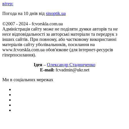
вітер:
Погода на 10 днів від
sinoptik.ua
©2007 - 2024 - fcvorskla.com.ua
Адміністрація сайту може не поділяти думки авторів та не
несе відповідальності за авторські матеріали та передрук з
інших сайтів. При повному, або частковому використанні
матеріалів сайту уболівальників, посилання на
www.fcvorskla.com.ua обов'язкове (для інтернет-ресурсів
гіперпосилання).
Ідея
–
Олександр Стадниченко
E-mail:
fcvadmin@ukr.net
Ми в соціальних мережах