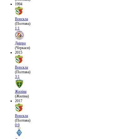
1994
Ворскла
(Полтава)
1:1
Дніпро
(Черкаси)
2015
Ворскла
(Полтава)
3:1
Жиліна
(Жиліна)
2017
Ворскла
(Полтава)
0:0