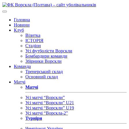
Головна
Новини
Клуб
Візитка
ІСТОРІЯ
Стадіон
Усі футболісти Ворскли
Бомбардири команди
Збірники Ворскли
Команда
Тренерський склад
Основний склад
Матчі
Матчі
Усі матчі “Ворскли”
Усі матчі “Ворскли” U21
Усі матчі “Ворскли” U19
Усі матчі “Ворскла-2”
Турніри
Чемпіонат України