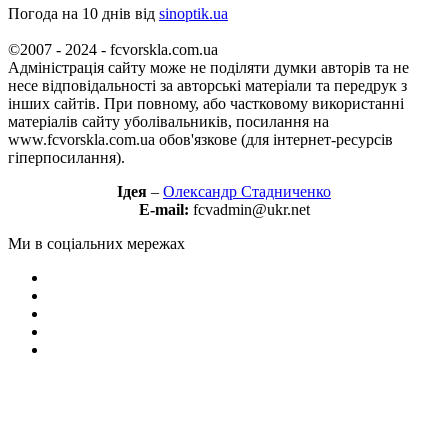
Погода на 10 днів від
sinoptik.ua
©2007 - 2024 - fcvorskla.com.ua
Адміністрація сайту може не поділяти думки авторів та не
несе відповідальності за авторські матеріали та передрук з
інших сайтів. При повному, або частковому використанні
матеріалів сайту уболівальників, посилання на
www.fcvorskla.com.ua обов'язкове (для інтернет-ресурсів
гіперпосилання).
Ідея
–
Олександр Стадниченко
E-mail:
fcvadmin@ukr.net
Ми в соціальних мережах