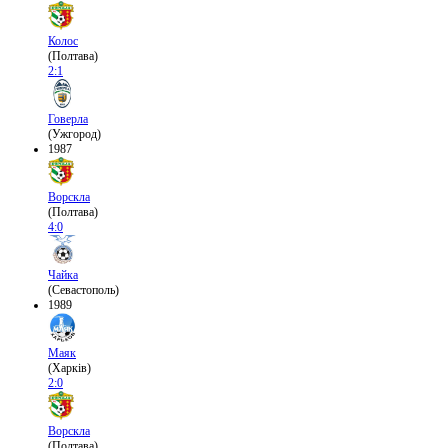
Колос
(Полтава)
2:1
Говерла
(Ужгород)
1987
Ворскла
(Полтава)
4:0
Чайка
(Севастополь)
1989
Маяк
(Харків)
2:0
Ворскла
(Полтава)