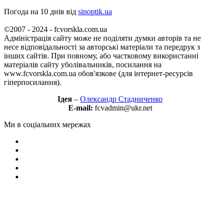
Погода на 10 днів від
sinoptik.ua
©2007 - 2024 - fcvorskla.com.ua
Адміністрація сайту може не поділяти думки авторів та не
несе відповідальності за авторські матеріали та передрук з
інших сайтів. При повному, або частковому використанні
матеріалів сайту уболівальників, посилання на
www.fcvorskla.com.ua обов'язкове (для інтернет-ресурсів
гіперпосилання).
Ідея
–
Олександр Стадниченко
E-mail:
fcvadmin@ukr.net
Ми в соціальних мережах