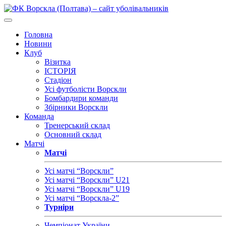
Головна
Новини
Клуб
Візитка
ІСТОРІЯ
Стадіон
Усі футболісти Ворскли
Бомбардири команди
Збірники Ворскли
Команда
Тренерський склад
Основний склад
Матчі
Матчі
Усі матчі “Ворскли”
Усі матчі “Ворскли” U21
Усі матчі “Ворскли” U19
Усі матчі “Ворскла-2”
Турніри
Чемпіонат України