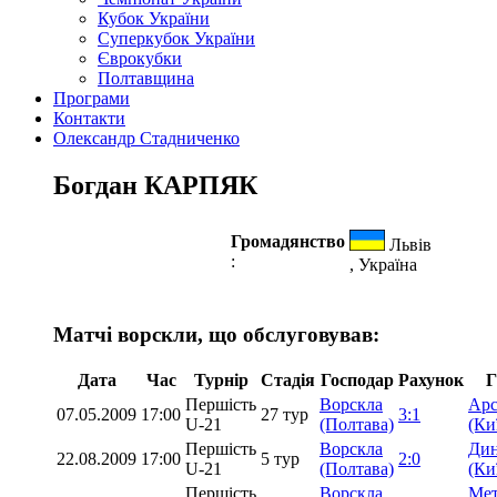
Кубок України
Суперкубок України
Єврокубки
Полтавщина
Програми
Контакти
Олександр Стадниченко
Богдан КАРПЯК
Громадянство
Львів
:
, Україна
Матчі ворскли, що обслуговував:
Дата
Час
Турнір
Стадія
Господар
Рахунок
Г
Першість
Ворскла
Арс
07.05.2009
17:00
27 тур
3:1
U-21
(Полтава)
(Ки
Першість
Ворскла
Дин
22.08.2009
17:00
5 тур
2:0
U-21
(Полтава)
(Ки
Першість
Ворскла
Мет