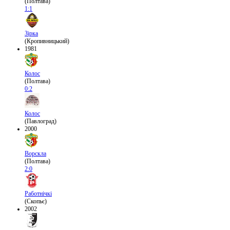
(Полтава)
1:1
Зірка
(Кропивницький)
1981
Колос
(Полтава)
0:2
Колос
(Павлоград)
2000
Ворскла
(Полтава)
2:0
Работнічкі
(Скопьє)
2002