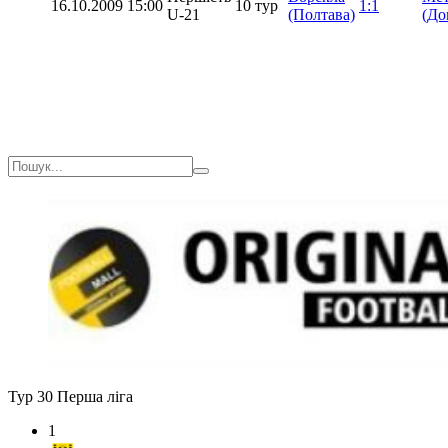
16.10.2009
15:00
10 тур
1:1
U-21
(Полтава)
(До
Тур 30
Перша ліга
1