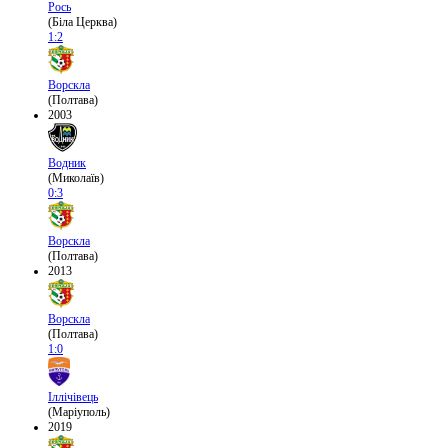
Рось
(Біла Церква)
1:2
Ворскла
(Полтава)
2003
Водник
(Миколаїв)
0:3
Ворскла
(Полтава)
2013
Ворскла
(Полтава)
1:0
Іллічівець
(Маріуполь)
2019