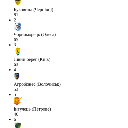
Буковина (Чернівці)
81
2
Чорноморець (Одеса)
65
3
Лівий берег (Київ)
63
4
Агробізнес (Волочиськ)
53
5
Інгулець (Петрове)
46
6