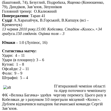
(Баштовий, 74), Безуглий, Подробаха, Ященко (Конюшенко,
79), Диндіков, Зав’ялов, Зіпунніков
Головний тренер: О.Калюжний
Попередження
: Таран 41
Судді
: А.Харахайчук, В.Горський, В.Капшук (всі –
Кременчук)
13 червня 2010 року.15:00. Кобеляки. Стадіон «Колос».+34
градуси.150 глядачів. Оцінка поля – 3
Юнаки
– 1:0 (Лупінос, 16)
Статистика матчу:
Удари: 4 – 11
Удари (в площину): 3 – 6
Кутові: 1 – 8
Офсайди: 2 – 11
Фоли: 9 – 9
Штрафні: 5 – 4
П’ятиразовий чемпіон області
та лідер поточного чемпіонату
ФК «Велика Багачка» здобув чергову перемогу. Цього разу в
Кобеляках де з рахунком 3:0 переграли місцевий «Колос».
Дублем відзначився нападник багачанської команди Сергій
Зав’ялов.