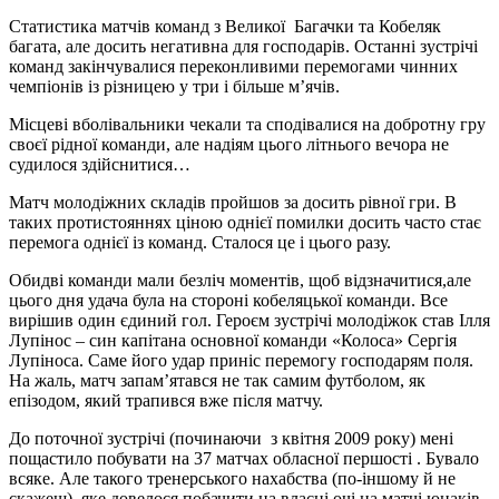
Статистика матчів команд з Великої Багачки та Кобеляк
багата, але досить негативна для господарів. Останні зустрічі
команд закінчувалися переконливими перемогами чинних
чемпіонів із різницею у три і більше м’ячів.
Місцеві вболівальники чекали та сподівалися на добротну гру
своєї рідної команди, але надіям цього літнього вечора не
судилося здійснитися…
Матч молодіжних складів пройшов за досить рівної гри. В
таких протистояннях ціною однієї помилки досить часто стає
перемога однієї із команд. Сталося це і цього разу.
Обидві команди мали безліч моментів, щоб відзначитися,але
цього дня удача була на стороні кобеляцької команди. Все
вирішив один єдиний гол. Героєм зустрічі молодіжок став Ілля
Лупінос – син капітана основної команди «Колоса» Сергія
Лупіноса. Саме його удар приніс перемогу господарям поля.
На жаль, матч запам’ятався не так самим футболом, як
епізодом, який трапився вже після матчу.
До поточної зустрічі (починаючи з квітня 2009 року) мені
пощастило побувати на 37 матчах обласної першості . Бувало
всяке. Але такого тренерського нахабства (по-іншому й не
скажеш), яке довелося побачити на власні очі на матчі юнаків