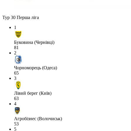
Тур 30
Перша ліга
1
Буковина (Чернівці)
81
2
Чорноморець (Одеса)
65
3
Лівий берег (Київ)
63
4
Агробізнес (Волочиськ)
53
5