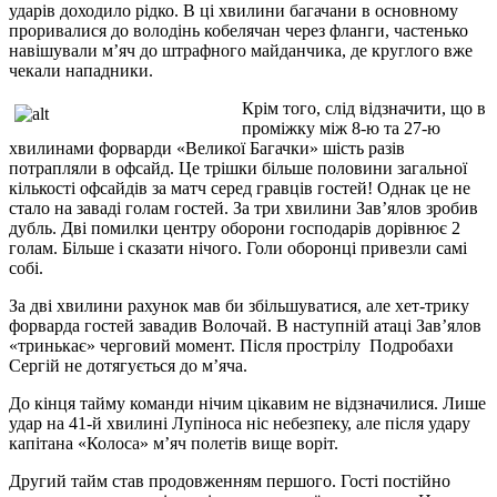
ударів доходило рідко. В ці хвилини багачани в основному
проривалися до володінь кобелячан через фланги, частенько
навішували м’яч до штрафного майданчика, де круглого вже
чекали нападники.
Крім того, слід відзначити, що в
проміжку між 8-ю та 27-ю
хвилинами форварди «Великої Багачки» шість разів
потрапляли в офсайд. Це трішки більше половини загальної
кількості офсайдів за матч серед гравців гостей! Однак це не
стало на заваді голам гостей. За три хвилини Зав’ялов зробив
дубль. Дві помилки центру оборони господарів дорівнює 2
голам. Більше і сказати нічого. Голи оборонці привезли самі
собі.
За дві хвилини рахунок мав би збільшуватися, але хет-трику
форварда гостей завадив Волочай. В наступній атаці Зав’ялов
«тринькає» черговий момент. Після прострілу Подробахи
Сергій не дотягується до м’яча.
До кінця тайму команди нічим цікавим не відзначилися. Лише
удар на 41-й хвилині Лупіноса ніс небезпеку, але після удару
капітана «Колоса» м’яч полетів вище воріт.
Другий тайм став продовженням першого. Гості постійно