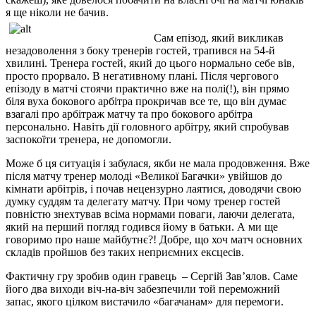
я ще ніколи не бачив.
Сам епізод, який викликав
незадоволення з боку тренерів гостей, трапився на 54-й
хвилині. Тренера гостей, який до цього нормально себе вів,
просто прорвало. В негативному плані. Після чергового
епізоду в матчі стоячи практично вже на полі(!), він прямо
біля вуха бокового арбітра прокричав все те, що він думає
взагалі про арбітраж матчу та про бокового арбітра
персонально. Навіть дії головного арбітру, який спробував
заспокоїти тренера, не допомогли.
Може б ця ситуація і забулася, якби не мала продовження. Вже
після матчу тренер молоді «Великої Багачки» увійшов до
кімнати арбітрів, і почав нецензурно лаятися, доводячи свою
думку суддям та делегату матчу. При чому тренер гостей
повністю знехтував всіма нормами поваги, лаючи делегата,
який на перший погляд годився йому в батьки. А ми ще
говоримо про наше майбутнє?! Добре, що хоч матч основних
складів пройшов без таких неприємних ексцесів.
Фактичну гру зробив один гравець – Сергій Зав’ялов. Саме
його два виходи віч-на-віч забезпечили той переможний
запас, якого цілком вистачило «багачанам» для перемоги.