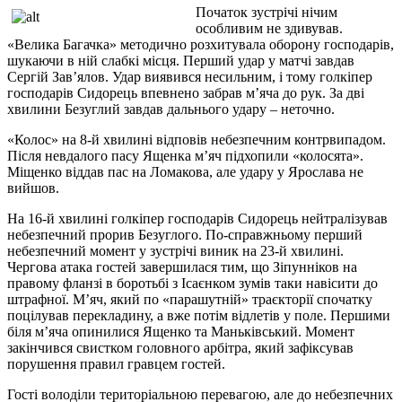
Початок зустрічі нічим
особливим не здивував.
«Велика Багачка» методично розхитувала оборону господарів,
шукаючи в ній слабкі місця. Перший удар у матчі завдав
Сергій Зав’ялов. Удар виявився несильним, і тому голкіпер
господарів Сидорець впевнено забрав м’яча до рук. За дві
хвилини Безуглий завдав дальнього удару – неточно.
«Колос» на 8-й хвилині відповів небезпечним контрвипадом.
Після невдалого пасу Ященка м’яч підхопили «колосята».
Міщенко віддав пас на Ломакова, але удару у Ярослава не
вийшов.
На 16-й хвилині голкіпер господарів Сидорець нейтралізував
небезпечний прорив Безуглого. По-справжньому перший
небезпечний момент у зустрічі виник на 23-й хвилині.
Чергова атака гостей завершилася тим, що Зіпунніков на
правому фланзі в боротьбі з Ісаєнком зумів таки навісити до
штрафної. М’яч, який по «парашутній» траєкторії спочатку
поцілував перекладину, а вже потім відлетів у поле. Першими
біля м’яча опинилися Ященко та Маньківський. Момент
закінчився свистком головного арбітра, який зафіксував
порушення правил гравцем гостей.
Гості володіли територіальною перевагою, але до небезпечних