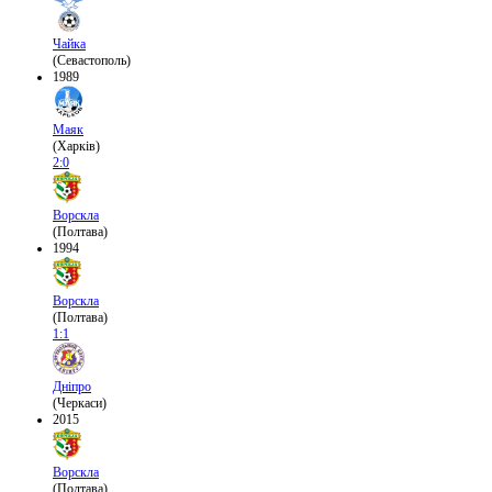
Чайка
(Севастополь)
1989
Маяк
(Харків)
2:0
Ворскла
(Полтава)
1994
Ворскла
(Полтава)
1:1
Дніпро
(Черкаси)
2015
Ворскла
(Полтава)