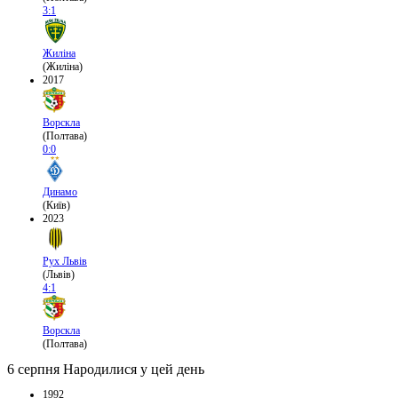
3:1
Жиліна
(Жиліна)
2017
Ворскла
(Полтава)
0:0
Динамо
(Київ)
2023
Рух Львів
(Львів)
4:1
Ворскла
(Полтава)
6 серпня
Народилися у цей день
1992