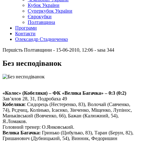
Кубок України
Суперкубок України
Єврокубки
Полтавщина
Програми
Контакти
Олександр Стадниченко
Першість Полтавщини
- 15-06-2010, 12:06
-
sasa
344
Без несподіванок
«Колос» (Кобеляки) – ФК «Велика Багачка» – 0:3 (0:2)
Зав’ялов 28, 31, Подробаха 49
Кобеляки
: Сидорець (Нестеренко, 83), Волочай (Савченко,
74), Рєдчиц, Колінько, Ісаєнко, Зінченко, Міщенко, Лупінос,
Маньківський (Вовченко, 66), Бажан (Калюжний, 54),
Я.Ломаков.
Головний тренер: О.Янковський.
Велика Багачка:
Гринько (Цибулько, 83), Таран (Берун, 82),
Гришанович (Дубницький, 54), Винник, Федоришин