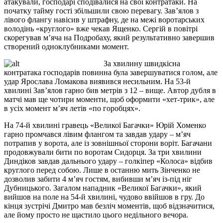
атакували, господарі сподівалися на свої контратаки. На
початку тайму гості збільшили свою перевагу. Зав’ялов з
лівого флангу навісив у штрафну, де на межі воротарських
володінь «круглого» вже чекав Ященко. Сергій в повітрі
скорегував м’яча на Подробаху, який результативно завершив
створений одноклубниками момент.
За хвилину швидкісна
контратака господарів повинна була завершуватися голом, але
удар Ярослава Ломакова виявився несильним. На 53-й
хвилині Зав’ялов гарно бив метрів з 12 – вище. Автор дубля в
матчі мав ще чотири моменти, щоб оформити «хет-трик», але
в усіх момент м’яч летів «по горобцях».
На 74-й хвилині гравець «Великої Багачки» Юрій Хоменко
гарно промчався лівим флангом та завдав удару – м’яч
потрапив у ворота, але із зовнішньої сторони воріт. Багачани
продовжували бити по воротам Сидорця. За три хвилини
Диндіков завдав дальнього удару – голкіпер «Колоса» відбив
круглого перед собою. Лише в останню мить Зінченко не
дозволив забити 4 м’яч гостям, вибивши м’яч із-під ніг
Дубницького. Загалом нападник «Великої Багачки», який
вийшов на поле на 54-й хвилині, чудово ввійшов в гру. До
кінця зустрічі Дмитро мав безліч моментів, щоб відзначитися,
але йому просто не щастило цього недільного вечора.