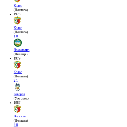
Колос
(Полтава)
1976
Колос
(Полтава)
1:0
Локомотив
(Вінниця)
1979
Колос
(Полтава)
2:1
Говерла
(Ужгород)
1987
Ворскла
(Полтава)
4:0