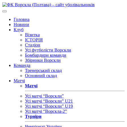
Головна
Новини
Клуб
Візитка
ІСТОРІЯ
Стадіон
Усі футболісти Ворскли
Бомбардири команди
Збірники Ворскли
Команда
Тренерський склад
Основний склад
Матчі
Матчі
Усі матчі “Ворскли”
Усі матчі “Ворскли” U21
Усі матчі “Ворскли” U19
Усі матчі “Ворскла-2”
Турніри
Чемпіонат України