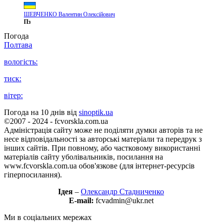
ШЕВЧЕНКО Валентин Олексійович
Пз
Погода
Полтава
вологість:
тиск:
вітер:
Погода на 10 днів від
sinoptik.ua
©2007 - 2024 - fcvorskla.com.ua
Адміністрація сайту може не поділяти думки авторів та не
несе відповідальності за авторські матеріали та передрук з
інших сайтів. При повному, або частковому використанні
матеріалів сайту уболівальників, посилання на
www.fcvorskla.com.ua обов'язкове (для інтернет-ресурсів
гіперпосилання).
Ідея
–
Олександр Стадниченко
E-mail:
fcvadmin@ukr.net
Ми в соціальних мережах