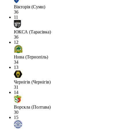
Вікторія (Суми)
36
11
ЮКСА (Тарасівка)
36
12
Нива (Тернопіль)
34
13
Чернігів (Чернігів)
31
14
Ворскла (Полтава)
30
15