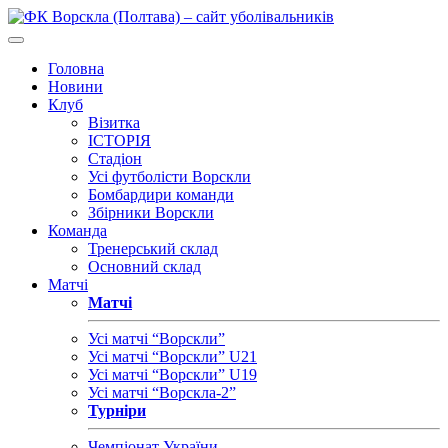
Головна
Новини
Клуб
Візитка
ІСТОРІЯ
Стадіон
Усі футболісти Ворскли
Бомбардири команди
Збірники Ворскли
Команда
Тренерський склад
Основний склад
Матчі
Матчі
Усі матчі “Ворскли”
Усі матчі “Ворскли” U21
Усі матчі “Ворскли” U19
Усі матчі “Ворскла-2”
Турніри
Чемпіонат України