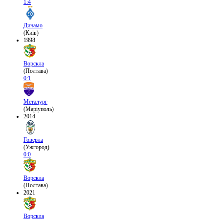
1:4
Динамо
(Київ)
1998
Ворскла
(Полтава)
0:1
Металург
(Маріуполь)
2014
Говерла
(Ужгород)
0:0
Ворскла
(Полтава)
2021
Ворскла