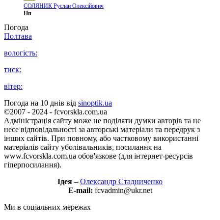
СОЛЯНИК Руслан Олексійович
Нп
Погода
Полтава
вологість:
тиск:
вітер:
Погода на 10 днів від
sinoptik.ua
©2007 - 2024 - fcvorskla.com.ua
Адміністрація сайту може не поділяти думки авторів та не
несе відповідальності за авторські матеріали та передрук з
інших сайтів. При повному, або частковому використанні
матеріалів сайту уболівальників, посилання на
www.fcvorskla.com.ua обов'язкове (для інтернет-ресурсів
гіперпосилання).
Ідея
–
Олександр Стадниченко
E-mail:
fcvadmin@ukr.net
Ми в соціальних мережах