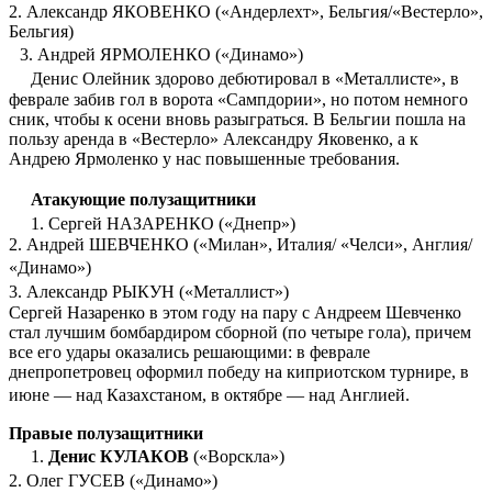
2. Александр ЯКОВЕНКО («Андерлехт», Бельгия/«Вестерло»,
Бельгия)
3. Андрей ЯРМОЛЕНКО («Динамо»)
Денис Олейник здорово дебютировал в «Металлисте», в
феврале забив гол в ворота «Сампдории», но потом немного
сник, чтобы к осени вновь разыграться. В Бельгии пошла на
пользу аренда в «Вестерло» Александру Яковенко, а к
Андрею Ярмоленко у нас повышенные требования.
Атакующие полузащитники
1. Сергей НАЗАРЕНКО («Днепр»)
2. Андрей ШЕВЧЕНКО («Милан», Италия/ «Челси», Англия/
«Динамо»)
3. Александр РЫКУН («Металлист»)
Сергей Назаренко в этом году на пару с Андреем Шевченко
стал лучшим бомбардиром сборной (по четыре гола), причем
все его удары оказались решающими: в феврале
днепропетровец оформил победу на киприотском турнире, в
июне — над Казахстаном, в октябре — над Англией.
Правые полузащитники
1.
Денис КУЛАКОВ
(«Ворскла»)
2. Олег ГУСЕВ («Динамо»)