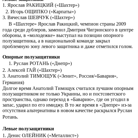
1. Ярослав РАКИЦКИЙ («Шахтер»)
2. Игорь ОЩИПКО («Карпаты»)
3. Вячеслав ШЕВЧУК («Шахтер»)
В «Шахтере» Ярослав Ракицкий, чемпион страны 2009
года среди дублеров, заменил Дмитрия Чигринского в центре
обороны, в «молодежке» выступал на позиции опорного
полузащитника, а в национальной команде закрыл
проблемную зону левого защитника и даже отметился голом.
Опорные полузащитники
1. Руслан РОТАНЬ («Днепр»)
2. Алексей ГАЙ («Шахтер»)
3. Анатолий ТИМОЩУК («Зенит», Россия/«Бавария»,
Германия)
Долгое время Анатолий Тимощук считался лучшим опорным
полузащитником не только Украины, но и постсоветского
пространства, однако переход в «Баварию», где он угодил в
запас, ударил по его имиджу. В то же время в «Днепре» из-за
отсутствия альтернативы в новом качестве раскрылся Руслан
Ротань.
Левые полузащитники
1. Денис ОЛЕЙНИК («Металлист»)