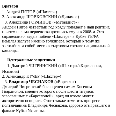
Вратари
1. Андрей ПЯТОВ («Шахтер»)
2. Александр ШОВКОВСКИЙ («Динамо»)
3. Александр ГОРЯИНОВ («Металлист»)
Андрей Пятов четвертый год кряду попадает в наш рейтинг,
причем пальма первенства досталась ему и в 2008-м. Это
справедливо, ведь в победе «Шахтера» в Кубке УЕФА
немалая заслуга именно голкипера, который к тому же
застолбил за собой место в стартовом составе национальной
команды.
Центральные защитники
1. Дмитрий ЧИГРИНСКИЙ («Шахтер»/«Барселонаи,
Испания)
2. Александр КУЧЕР («Шахтер»)
3.
Владимир ЧЕСНАКОВ
(«Ворскла»)
Дмитрий Чигринский был оценен самим Хосепом
Гвардиолой, мнение которого после шести титулов,
завоеванных с «Барселоной», вряд ли кто-то может
авторитетно оспорить. Стоит также отметить прогресс
полтавчанина Владимира Чеснакова, здорово отыгравшего в
финале Кубка Украины.