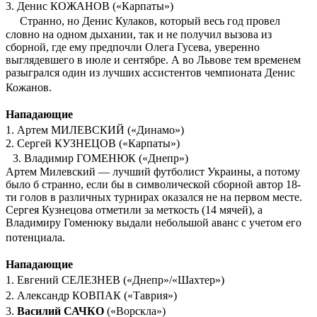
3. Денис КОЖАНОВ («Карпаты»)
Странно, но Денис Кулаков, который весь год провел
словно на одном дыхании, так и не получил вызова из
сборной, где ему предпочли Олега Гусева, уверенно
выглядевшего в июле и сентябре. А во Львове тем временем
разыгрался один из лучших ассистентов чемпионата Денис
Кожанов.
Нападающие
1. Артем МИЛЕВСКИЙ («Динамо»)
2. Сергей КУЗНЕЦОВ («Карпаты»)
3. Владимир ГОМЕНЮК («Днепр»)
Артем Милевский — лучший футболист Украины, а потому
было б странно, если бы в символической сборной автор 18-
ти голов в различных турнирах оказался не на первом месте.
Сергея Кузнецова отметили за меткость (14 мячей), а
Владимиру Гоменюку выдали небольшой аванс с учетом его
потенциала.
Нападающие
1. Евгений СЕЛЕЗНЕВ («Днепр»/«Шахтер»)
2. Александр КОВПАК («Таврия»)
3.
Василий САЧКО
(«Ворскла»)