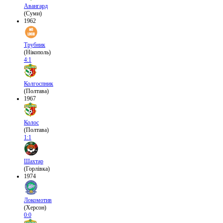
Авангард
(Суми)
1962
Трубник
(Нікополь)
4:1
Колгоспник
(Полтава)
1967
Колос
(Полтава)
1:1
Шахтар
(Горлівка)
1974
Локомотив
(Херсон)
0:0