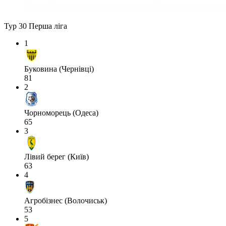
Тур 30
Перша ліга
1
Буковина (Чернівці)
81
2
Чорноморець (Одеса)
65
3
Лівий берег (Київ)
63
4
Агробізнес (Волочиськ)
53
5