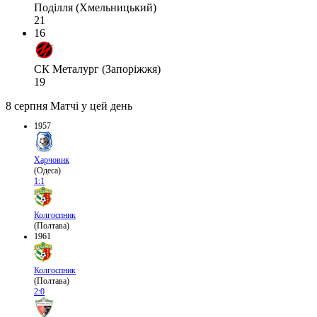
Поділля (Хмельницький)
21
16
СК Металург (Запоріжжя)
19
8 серпня
Матчі у цей день
1957
Харчовик
(Одеса)
1:1
Колгоспник
(Полтава)
1961
Колгоспник
(Полтава)
2:0