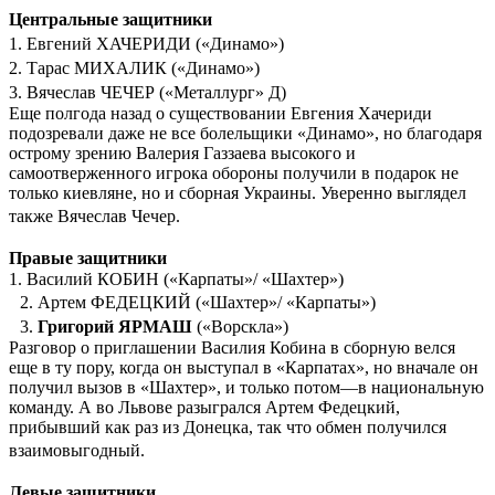
Центральные защитники
1. Евгений ХАЧЕРИДИ («Динамо»)
2. Тарас МИХАЛИК («Динамо»)
3. Вячеслав ЧЕЧЕР («Металлург» Д)
Еще полгода назад о существовании Евгения Хачериди
подозревали даже не все болельщики «Динамо», но благодаря
острому зрению Валерия Газзаева высокого и
самоотверженного игрока обороны получили в подарок не
только киевляне, но и сборная Украины. Уверенно выглядел
также Вячеслав Чечер.
Правые защитники
1. Василий КОБИН («Карпаты»/ «Шахтер»)
2. Артем ФЕДЕЦКИЙ («Шахтер»/ «Карпаты»)
3.
Григорий ЯРМАШ
(«Ворскла»)
Разговор о приглашении Василия Кобина в сборную велся
еще в ту пору, когда он выступал в «Карпатах», но вначале он
получил вызов в «Шахтер», и только потом—в национальную
команду. А во Львове разыгрался Артем Федецкий,
прибывший как раз из Донецка, так что обмен получился
взаимовыгодный.
Левые защитники