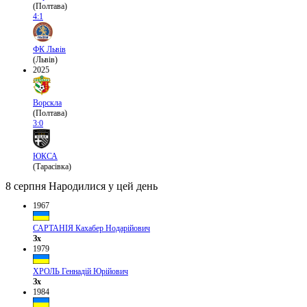
(Полтава)
4:1
ФК Львів
(Львів)
2025
Ворскла
(Полтава)
3:0
ЮКСА
(Тарасівка)
8 серпня
Народилися у цей день
1967
САРТАНІЯ Кахабер Нодарійович
Зх
1979
ХРОЛЬ Геннадій Юрійович
Зх
1984