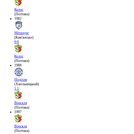
Колос
(Полтава)
1982
Металург
(Кам'янське)
0:0
Колос
(Полтава)
1988
Поділля
(Хмельницький)
1:1
Ворскла
(Полтава)
1997
Ворскла
(Полтава)