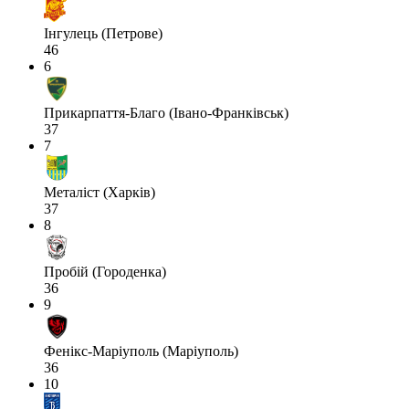
Інгулець (Петрове)
46
6
Прикарпаття-Благо (Івано-Франківськ)
37
7
Металіст (Харків)
37
8
Пробій (Городенка)
36
9
Фенікс-Маріуполь (Маріуполь)
36
10