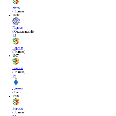
Колос
(Полтава)
1988
Поділля
(Хмельницький)
1:1
Ворскла
(Полтава)
1997
Ворскла
(Полтава)
1:4
Динамо
(Київ)
1998
Ворскла
(Полтава)