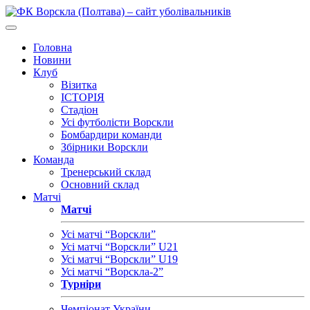
Головна
Новини
Клуб
Візитка
ІСТОРІЯ
Стадіон
Усі футболісти Ворскли
Бомбардири команди
Збірники Ворскли
Команда
Тренерський склад
Основний склад
Матчі
Матчі
Усі матчі “Ворскли”
Усі матчі “Ворскли” U21
Усі матчі “Ворскли” U19
Усі матчі “Ворскла-2”
Турніри
Чемпіонат України