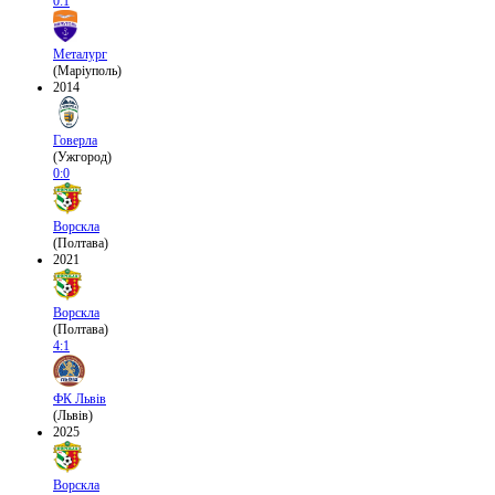
0:1
Металург
(Маріуполь)
2014
Говерла
(Ужгород)
0:0
Ворскла
(Полтава)
2021
Ворскла
(Полтава)
4:1
ФК Львів
(Львів)
2025
Ворскла