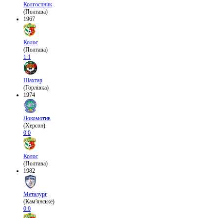
Колгоспник
(Полтава)
1967
Колос
(Полтава)
1:1
Шахтар
(Горлівка)
1974
Локомотив
(Херсон)
0:0
Колос
(Полтава)
1982
Металург
(Кам'янське)
0:0