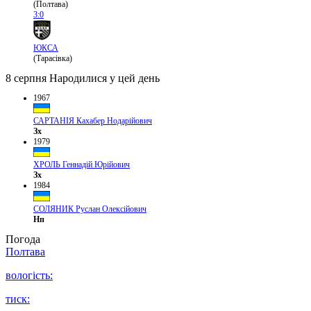
(Полтава)
3:0
ЮКСА
(Тарасівка)
8 серпня
Народилися у цей день
1967
САРТАНІЯ Кахабер Нодарійович
Зх
1979
ХРОЛЬ Геннадій Юрійович
Зх
1984
СОЛЯНИК Руслан Олексійович
Нп
Погода
Полтава
вологість:
тиск: