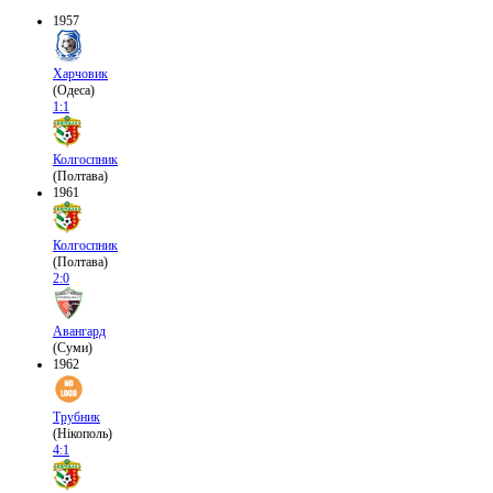
1957
Харчовик
(Одеса)
1:1
Колгоспник
(Полтава)
1961
Колгоспник
(Полтава)
2:0
Авангард
(Суми)
1962
Трубник
(Нікополь)
4:1