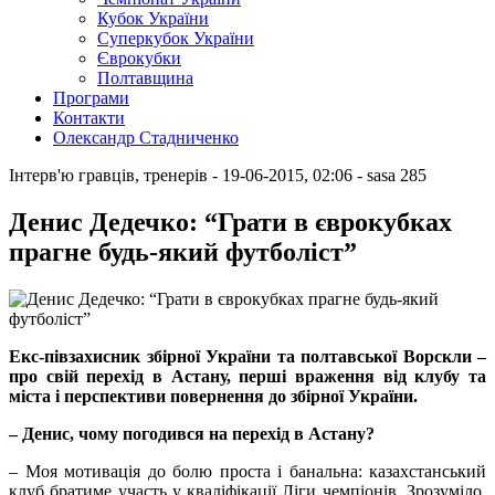
Кубок України
Суперкубок України
Єврокубки
Полтавщина
Програми
Контакти
Олександр Стадниченко
Інтерв'ю гравців, тренерів
- 19-06-2015, 02:06
-
sasa
285
Денис Дедечко: “Грати в єврокубках
прагне будь-який футболіст”
Екс-півзахисник збірної України та полтавської Ворскли –
про свій перехід в Астану, перші враження від клубу та
міста і перспективи повернення до збірної України.
– Денис, чому погодився на перехід в Астану?
– Моя мотивація до болю проста і банальна: казахстанський
клуб братиме участь у кваліфікації Ліги чемпіонів. Зрозуміло,