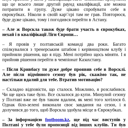
що це всього лише другий раунд кваліфікації, але можна
потрапити в групу. Дуже цікаво спробувати себе в
єврокубках. Ніколи в своїй кар\’єрі там не грав. Повторюся,
буде дуже цікаво, тому і погодився перейти в Астану.
– Але ж Ворскла також буде брати участь в єврокубках,
нехай і в кваліфікації Ліги Європи…
– Я провів у полтавській команді два роки. Багато
спілкувалися з тренерським штабом і керівництвом клубу і
прийняли рішення, що я піду. Мені потрібно щось міняти. І я
прийняв рішення перейти в чемпіонат Казахстану.
– Після Кривбасу ти дуже добре проявив себе в Ворсклі.
Але після відмінного сезону був рік, скажімо так, не
настільки вдалий для тебе. Втратив мотивацію?
– Складно відповісти, що сталося. Можливо, я розслабився.
Чи ще щось таке було. Все склалося до купи. Минулий сезону
у Полтаві вже не був таким вдалим, як мені того хотілося б.
Однак біло-зелені виконали своє завдання на сезон, і я
долучився до того, щоб Ворскла здобула місце в Єврокубках.
– За інформацією
footboom.kz
, ще під час виступів у
Полтаві у тебе були пропозиції від інших клубів. Ти був