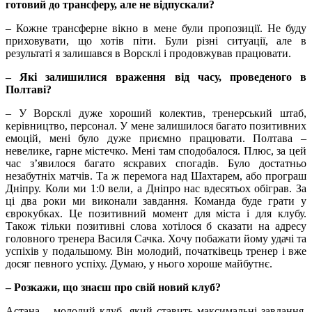
готовий до трансферу, але не відпускали?
– Кожне трансферне вікно в мене були пропозиції. Не буду
приховувати, що хотів піти. Були різні ситуації, але в
результаті я залишався в Ворсклі і продовжував працювати.
– Які залишилися враження від часу, проведеного в
Полтаві?
– У Ворсклі дуже хороший колектив, тренерський штаб,
керівництво, персонал. У мене залишилося багато позитивних
емоцій, мені було дуже приємно працювати. Полтава –
невелике, гарне містечко. Мені там сподобалося. Плюс, за цей
час з’явилося багато яскравих спогадів. Було достатньо
незабутніх матчів. Та ж перемога над Шахтарем, або програш
Дніпру. Коли ми 1:0 вели, а Дніпро нас вдесятьох обіграв. За
ці два роки ми виконали завдання. Команда буде грати у
єврокубках. Це позитивний момент для міста і для клубу.
Також тільки позитивні слова хотілося б сказати на адресу
головного тренера Василя Сачка. Хочу побажати йому удачі та
успіхів у подальшому. Він молодий, початківець тренер і вже
досяг певного успіху. Думаю, у нього хороше майбутнє.
– Розкажи, що знаєш про свій новий клуб?
Астана – молодий клуб, який ставить максимальні завдання.