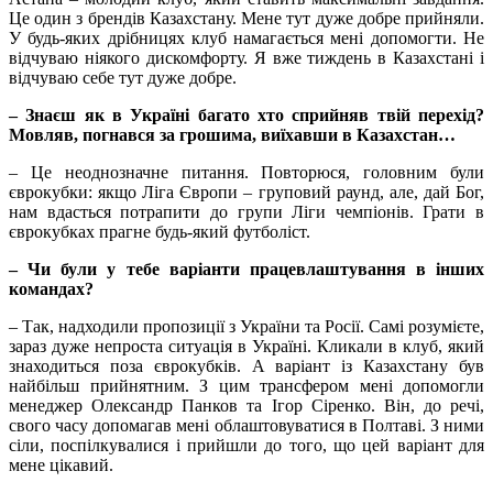
Це один з брендів Казахстану. Мене тут дуже добре прийняли.
У будь-яких дрібницях клуб намагається мені допомогти. Не
відчуваю ніякого дискомфорту. Я вже тиждень в Казахстані і
відчуваю себе тут дуже добре.
– Знаєш як в Україні багато хто сприйняв твій перехід?
Мовляв, погнався за грошима, виїхавши в Казахстан…
– Це неоднозначне питання. Повторюся, головним були
єврокубки: якщо Ліга Європи – груповий раунд, але, дай Бог,
нам вдасться потрапити до групи Ліги чемпіонів. Грати в
єврокубках прагне будь-який футболіст.
– Чи були у тебе варіанти працевлаштування в інших
командах?
– Так, надходили пропозиції з України та Росії. Самі розумієте,
зараз дуже непроста ситуація в Україні. Кликали в клуб, який
знаходиться поза єврокубків. А варіант із Казахстану був
найбільш прийнятним. З цим трансфером мені допомогли
менеджер Олександр Панков та Ігор Сіренко. Він, до речі,
свого часу допомагав мені облаштовуватися в Полтаві. З ними
сіли, поспілкувалися і прийшли до того, що цей варіант для
мене цікавий.