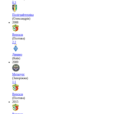
0:3
Поліграфтехніка
(Олександрія)
2008
Ворскла
(Полтава)
2:2
Динамо
(Київ)
2009
Металург
(Запоріжжя)
1:1
Ворскла
(Полтава)
2015
Ворскла