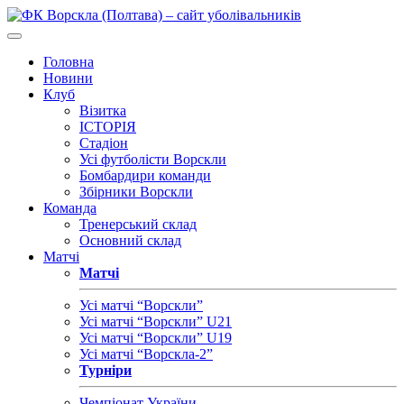
Головна
Новини
Клуб
Візитка
ІСТОРІЯ
Стадіон
Усі футболісти Ворскли
Бомбардири команди
Збірники Ворскли
Команда
Тренерський склад
Основний склад
Матчі
Матчі
Усі матчі “Ворскли”
Усі матчі “Ворскли” U21
Усі матчі “Ворскли” U19
Усі матчі “Ворскла-2”
Турніри
Чемпіонат України