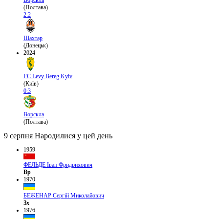
(Полтава)
2:2
Шахтар
(Донецьк)
2024
FC Levy Bereg Kyiv
(Київ)
0:3
Ворскла
(Полтава)
9 серпня
Народилися у цей день
1959
ФЕЛЬДЕ Іван Фридрихович
Вр
1970
БЕЖЕНАР Сергій Миколайович
Зх
1976