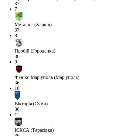
37
7
Металіст (Харків)
37
8
Пробій (Городенка)
36
9
Фенікс-Маріуполь (Маріуполь)
36
10
Вікторія (Суми)
36
11
ЮКСА (Тарасівка)
36