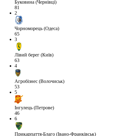
Буковина (Чернівці)
81
2
Чорноморець (Одеса)
65
3
Лівий берег (Київ)
63
4
Агробізнес (Волочиськ)
53
5
Інгулець (Петрове)
46
6
Прикарпаття-Благо (Івано-Франківськ)