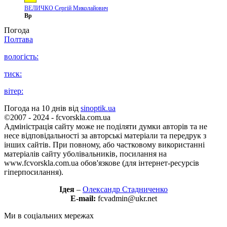
ВЕЛИЧКО Сергій Миколайович
Вр
Погода
Полтава
вологість:
тиск:
вітер:
Погода на 10 днів від
sinoptik.ua
©2007 - 2024 - fcvorskla.com.ua
Адміністрація сайту може не поділяти думки авторів та не
несе відповідальності за авторські матеріали та передрук з
інших сайтів. При повному, або частковому використанні
матеріалів сайту уболівальників, посилання на
www.fcvorskla.com.ua обов'язкове (для інтернет-ресурсів
гіперпосилання).
Ідея
–
Олександр Стадниченко
E-mail:
fcvadmin@ukr.net
Ми в соціальних мережах