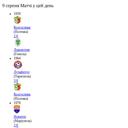
9 серпня
Матчі у цей день
1959
Колгоспник
(Полтава)
2:0
Локомотив
(Гомель)
1964
Лучаферул
(Тирасполь)
3:0
Колгоспник
(Полтава)
1978
Новатор
(Маріуполь)
2:0