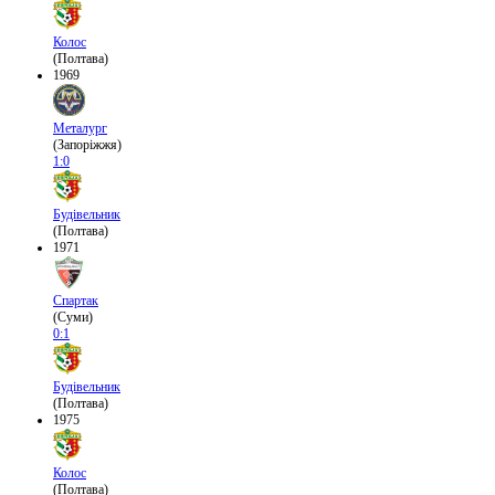
Колос
(Полтава)
1969
Металург
(Запоріжжя)
1:0
Будівельник
(Полтава)
1971
Спартак
(Суми)
0:1
Будівельник
(Полтава)
1975
Колос
(Полтава)