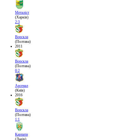
Металіст
(Харків)
2:3
Ворскла
(Полтава)
2011
Ворскла
(Полтава)
0:2
Арсенал
(Київ)
2016
Ворскла
(Полтава)
1:1
Карпати
(Львів)