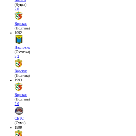
(Луцьк)
2:0
Ворскла
(Полтава)
1992
Нафтовик
(Охтирка)
3:2
Ворскла
(Полтава)
1993
Ворскла
(Полтава)
2:0
СБТС
(Суми)
1999