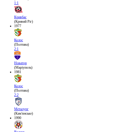
1:1
Кривбас
(Кривий Ріг)
1977
Колос
(Полтава)
2:1
Новатор
(Маріуполь)
1981
Колос
(Полтава)
2:2
Металург
(Кам'янське)
1990
Волинь