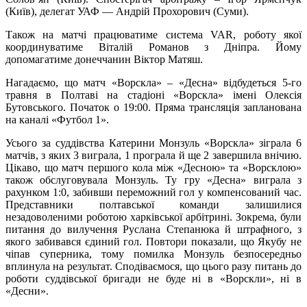
(Київ), делегат УАФ ― Андрій Прохорович (Суми).
Також на матчі працюватиме система VAR, роботу якої
координуватиме Віталій Романов з Дніпра. Йому
допомагатиме донеччанин Віктор Матяш.
Нагадаємо, що матч «Ворскла» – «Десна» відбудеться 5-го
травня в Полтаві на стадіоні «Ворскла» імені Олексія
Бутовського. Початок о 19:00. Пряма трансляція запланована
на каналі «Футбол 1».
Усього за суддівства Катерини Монзуль «Ворскла» зіграла 6
матчів, з яких 3 виграла, 1 програла й ще 2 завершила внічию.
Цікаво, що матч першого кола між «Десною» та «Ворсклою»
також обслуговувала Монзуль. Ту гру «Десна» виграла з
рахунком 1:0, забивши переможний гол у компенсований час.
Представники полтавської команди залишилися
незадоволеними роботою харківської арбітрині. Зокрема, були
питання до вилучення Руслана Степанюка й штрафного, з
якого забивався єдиний гол. Повтори показали, що Якубу не
чіпав суперника, тому помилка Монзуль безпосередньо
вплинула на результат. Сподіваємося, що цього разу питань до
роботи суддівської бригади не буде ні в «Ворскли», ні в
«Десни».