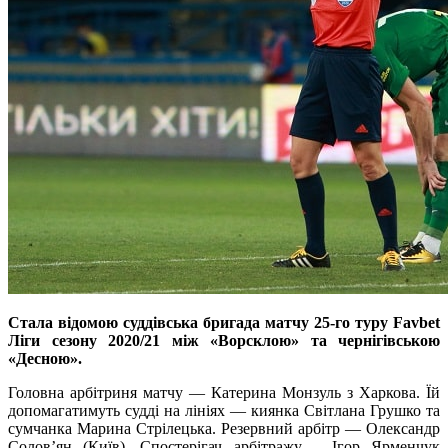
Стала відомою суддівська бригада матчу 25-го туру Favbet
Ліги сезону 2020/21 між «Ворсклою» та чернігівською
«Десною».
Головна арбітриня матчу ― Катерина Монзуль з Харкова. Їй
допомагатимуть судді на лініях ― киянка Світлана Грушко та
сумчанка Марина Стрілецька. Резервний арбітр ― Олександр
Солов’ян (Київ). Спостерігач арбітражу – Ігор Ярменчук