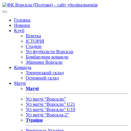
Головна
Новини
Клуб
Візитка
ІСТОРІЯ
Стадіон
Усі футболісти Ворскли
Бомбардири команди
Збірники Ворскли
Команда
Тренерський склад
Основний склад
Матчі
Матчі
Усі матчі “Ворскли”
Усі матчі “Ворскли” U21
Усі матчі “Ворскли” U19
Усі матчі “Ворскла-2”
Турніри
Чемпіонат України