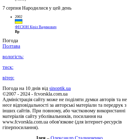
7 серпня
Народилися у цей день
2002
ФЕСЮН Кіріл Вадимович
Вр
Погода
Полтава
вологість:
тиск:
вітер:
Погода на 10 днів від
sinoptik.ua
©2007 - 2024 - fcvorskla.com.ua
Адміністрація сайту може не поділяти думки авторів та не
несе відповідальності за авторські матеріали та передрук з
інших сайтів. При повному, або частковому використанні
матеріалів сайту уболівальників, посилання на
www.fcvorskla.com.ua обов'язкове (для інтернет-ресурсів
гіперпосилання).
Ідея
–
Олександр Стадниченко