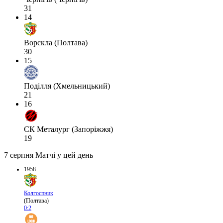
31
14
Ворскла (Полтава)
30
15
Поділля (Хмельницький)
21
16
СК Металург (Запоріжжя)
19
7 серпня
Матчі у цей день
1958
Колгоспник
(Полтава)
0:2