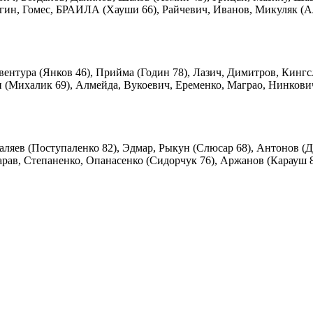
ыгин, Гомес, БРАИЛА (Хауши 66), Райчевич, Иванов, Микуляк (А
ентура (Янков 46), Прийма (Годин 78), Лазич, Димитров, Кингс
и (Михалик 69), Алмейда, Вукоевич, Еременко, Маграо, Нинкови
аляев (Поступаленко 82), Эдмар, Рыкун (Слюсар 68), Антонов (
арав, Степаненко, Опанасенко (Сидорчук 76), Аржанов (Карауш 