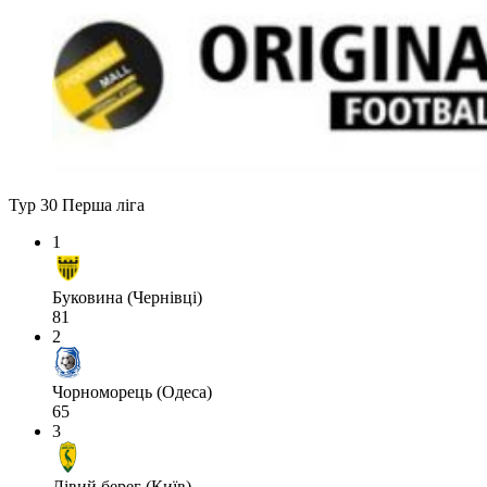
Тур 30
Перша ліга
1
Буковина (Чернівці)
81
2
Чорноморець (Одеса)
65
3
Лівий берег (Київ)