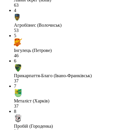
63
4
Агробізнес (Волочиськ)
53
5
Інгулець (Петрове)
46
6
Прикарпаття-Благо (Івано-Франківськ)
37
7
Металіст (Харків)
37
8
Пробій (Городенка)