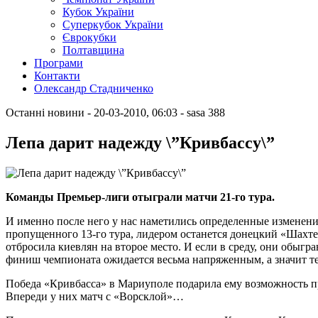
Кубок України
Суперкубок України
Єврокубки
Полтавщина
Програми
Контакти
Олександр Стадниченко
Останні новини
- 20-03-2010, 06:03
-
sasa
388
Лепа дарит надежду \”Кривбассу\”
Команды Премьер-лиги отыграли матчи 21-го тура.
И именно после него у нас наметились определенные изменения
пропущенного 13-го тура, лидером останется донецкий «Шахте
отбросила киевлян на второе место. И если в среду, они обыгр
финиш чемпионата ожидается весьма напряженным, а значит т
Победа «Кривбасса» в Мариуполе подарила ему возможность про
Впереди у них матч с «Ворсклой»…