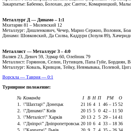
Закарпатье: Бабенко, Болохан, дос Сантос, Комарницкий, Мал
Металлург Д ― Динамо – 1:1
Мхитарян 81 – Милевский 12
Металлург: Дишленкович, Чечер, Марио Сержио, Воловик, Боав
Динамо: Шовковский, Да Силва, Каддури (Зозуля 89), Хачерид
Металлист ― Металлург З – 4:0
Валяев 23, Девич 59, Эдмар 60, Олейник 79
Металлист: Горяинов, Селин, Путивцев, Папа Гуйе, Бордиян, В
Металлург: Коваль, Кривцов, Тейку, Невмывака, Полевой, Циг
Ворскла ― Таврия ― 0:1
Турнирное положение:
№
Команда
І
В
Н
П
РМ
О
1.
\”Шахтар\” Донецьк
21
16
4
1
46 – 15
52
2.
\”Динамо\” Київ
20
15
5
0
42 – 11
50
3.
\”Металіст\” Харків
20
13
2
5
29 – 14
41
4.
\”Дніпро\” Дніпропетровськ
20
10
6
4
33 – 18
36
5.
\”Карпати\” Львів
20
9
7
4
35 – 26
34