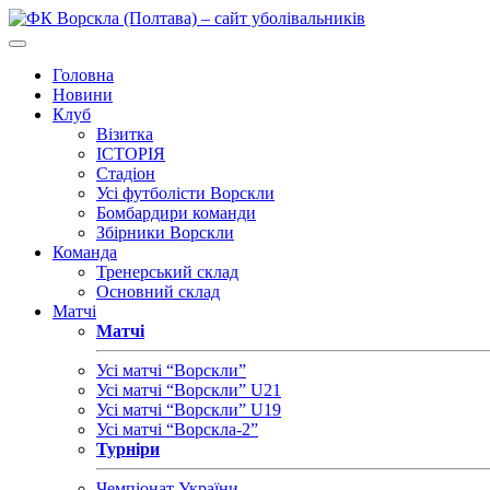
Головна
Новини
Клуб
Візитка
ІСТОРІЯ
Стадіон
Усі футболісти Ворскли
Бомбардири команди
Збірники Ворскли
Команда
Тренерський склад
Основний склад
Матчі
Матчі
Усі матчі “Ворскли”
Усі матчі “Ворскли” U21
Усі матчі “Ворскли” U19
Усі матчі “Ворскла-2”
Турніри
Чемпіонат України