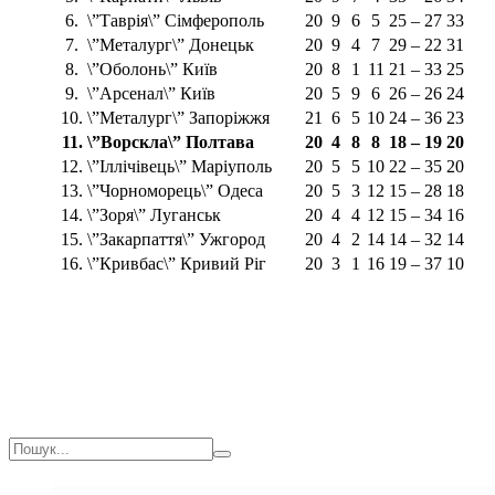
6.
\”Таврія\” Сімферополь
20
9
6
5
25 – 27
33
7.
\”Металург\” Донецьк
20
9
4
7
29 – 22
31
8.
\”Оболонь\” Київ
20
8
1
11
21 – 33
25
9.
\”Арсенал\” Київ
20
5
9
6
26 – 26
24
10.
\”Металург\” Запоріжжя
21
6
5
10
24 – 36
23
11.
\”Ворскла\” Полтава
20
4
8
8
18 – 19
20
12.
\”Іллічівець\” Маріуполь
20
5
5
10
22 – 35
20
13.
\”Чорноморець\” Одеса
20
5
3
12
15 – 28
18
14.
\”Зоря\” Луганськ
20
4
4
12
15 – 34
16
15.
\”Закарпаття\” Ужгород
20
4
2
14
14 – 32
14
16.
\”Кривбас\” Кривий Ріг
20
3
1
16
19 – 37
10