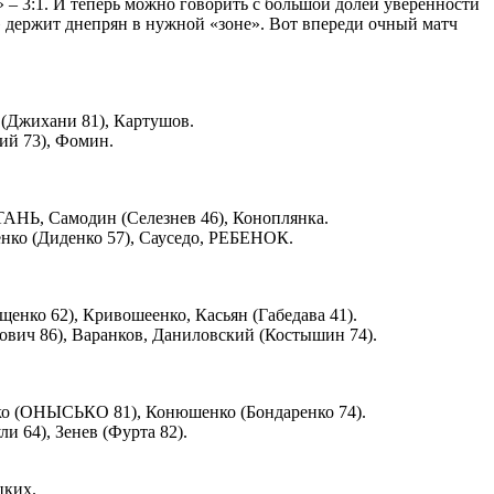
 – 3:1. И теперь можно говорить с большой долей уверенности
м» держит днепрян в нужной «зоне». Вот впереди очный матч
 (Джихани 81), Картушов.
ий 73), Фомин.
АНЬ, Самодин (Селезнев 46), Коноплянка.
енко (Диденко 57), Сауседо, РЕБЕНОК.
нко 62), Кривошеенко, Касьян (Габедава 41).
вич 86), Варанков, Даниловский (Костышин 74).
нко (ОНЫСЬКО 81), Конюшенко (Бондаренко 74).
и 64), Зенев (Фурта 82).
цких.