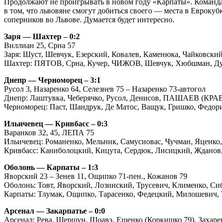
Продолжают не проигрывать в новом году «Карпаты». Команда 
в том, что львовяне смогут добиться своего ― места в Евроку
соперников во Львове. Думается будет интересно.
Заря ― Шахтер – 0:2
Виллиан 25, Срна 57
Заря: Шуст, Шевчук, Езерский, Ковалев, Каменюка, Чайковский
Шахтер: ПЯТОВ, Срна, Кучер, ЧИЖОВ, Шевчук, Хюбшман, Дуляй
Днепр ― Черноморец – 3:1
Русол 3, Назаренко 64, Селезнев 75 – Назаренко 73-автогол
Днепр: Лаштувка, Чеберячко, Русол, Денисов, ПАШАЕВ (КРАВЧ
Черноморец: Паст, Шандрук, Де Матос, Ващук, Гришко, Федори
Ильичевец ― Кривбасс – 0:3
Варанков 32, 45, ЛЕПА 75
Ильичевец: Романенко, Мельник, Самусиовас, Чучман, Яценко
Кривбасс: Каниболоцкий, Кицута, Сердюк, Лисицкий, Жданов,
Оболонь ― Карпаты – 1:3
Яворский 23 – Зенев 11, Ощипко 71-пен., Кожанов 79
Оболонь: Товт, Яворский, Лозинский, Трусевич, Клименко, С
Карпаты: Тлумак, Ощипко, Тарасенко, Федецкий, Милошевич, Тк
Арсенал ― Закарпатье – 0:0
Арсенал: Рева, Шершун, Шоавэ, Ещенко (Коркишко 79), Захаре