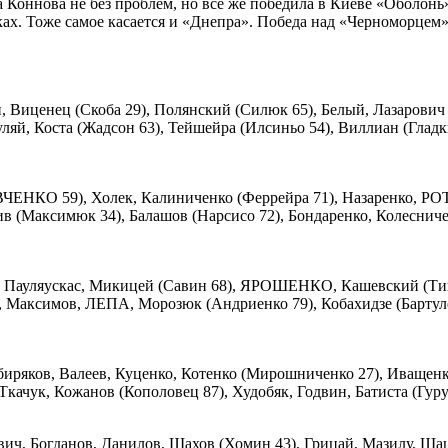
Коннова не без проблем, но все же победила в Киеве «Оболонь»
бках. Тоже самое касается и «Днепра». Победа над «Черноморце
, Виценец (Скоба 29), Полянский (Силюк 65), Белый, Лазарович
, Коста (Жадсон 63), Тейшейра (Илсиньо 54), Виллиан (Гладк
ЕНКО 59), Холек, Калиниченко (Феррейра 71), Назаренко, РОТ
в (Максимюк 34), Балашов (Нарсисо 72), Бондаренко, Колеснич
, Пауляускас, Микицей (Савин 68), ЯРОШЕНКО, Кашевский (Тище
 Максимов, ЛЕПА, Морозюк (Андриенко 79), Кобахидзе (Бартуло
ибиряков, Валеев, Куценко, Котенко (Мирошниченко 27), Иваще
ачук, Кожанов (Кополовец 87), Худобяк, Годвин, Батиста (Гурул
вич, Богданов, Данилов, Шахов (Хомин 43), Грицай, Мазилу, Ша