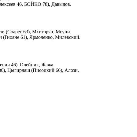
лексеев 46, БОЙКО 78), Давыдов.
ли (Соарес 63), Мхитарян, Мгуни.
ч (Гиоане 61), Ярмоленко, Милевский.
Девич 46), Олейник, Жажа.
86), Цыгирлаш (Писоцкий 66), Алози.