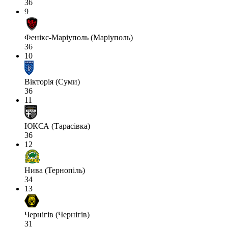
36
9
Фенікс-Маріуполь (Маріуполь)
36
10
Вікторія (Суми)
36
11
ЮКСА (Тарасівка)
36
12
Нива (Тернопіль)
34
13
Чернігів (Чернігів)
31