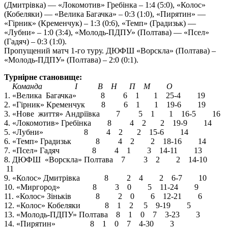
(Дмитрівка) — «Локомотив» Гребінка – 1:4 (5:0), «Колос»
(Кобеляки) — «Велика Багачка» – 0:3 (1:0), «Пирятин» —
«Гірник» (Кременчук) – 1:3 (0:6), «Темп» (Градизьк) —
«Лубни» – 1:0 (3:4), «Молодь-ПДПУ» (Полтава) — «Псел»
(Гадяч) – 0:3 (1:0).
Пропущений матч 1-го туру. ДЮФШ «Ворскла» (Полтава) –
«Молодь-ПДПУ» (Полтава) – 2:0 (0:1).
Турнірне становище:
Команда І В Н П М О
1. «Велика Багачка» 8 6 1 1 25-4 19
2. «Гірник» Кременчук 8 6 1 1 19-6 19
3. «Нове життя» Андріївка 7 5 1 1 16-5 16
4. «Локомотив» Гребінка 8 4 2 2 19-9 14
5. «Лубни» 8 4 2 2 15-6 14
6. «Темп» Градизьк 8 4 2 2 18-16 14
7. «Псел» Гадяч 8 4 1 3 14-11 13
8. ДЮФШ «Ворскла» Полтава 7 3 2 2 14-10
11
9. «Колос» Дмитрівка 8 2 4 2 6-7 10
10. «Миргород» 8 3 0 5 11-24 9
11. «Колос» Зіньків 8 2 0 6 12-21 6
12. «Колос» Кобеляки 8 1 2 5 9-19 5
13. «Молодь-ПДПУ» Полтава 8 1 0 7 3-23 3
14. «Пирятин» 8 1 0 7 4-30 3