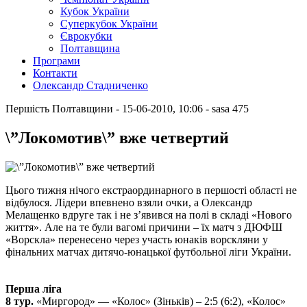
Кубок України
Суперкубок України
Єврокубки
Полтавщина
Програми
Контакти
Олександр Стадниченко
Першість Полтавщини
- 15-06-2010, 10:06
-
sasa
475
\”Локомотив\” вже четвертий
Цього тижня нічого екстраординарного в першості області не
відбулося. Лідери впевнено взяли очки, а Олександр
Мелащенко вдруге так і не з’явився на полі в складі «Нового
життя». Але на те були вагомі причини – їх матч з ДЮФШ
«Ворскла» перенесено через участь юнаків ворскляни у
фінальних матчах дитячо-юнацької футбольної ліги України.
Перша ліга
8 тур.
«Миргород» — «Колос» (Зіньків) – 2:5 (6:2), «Колос»