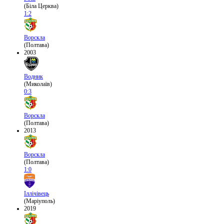
(Біла Церква)
1:2
Ворскла
(Полтава)
2003
Водник
(Миколаїв)
0:3
Ворскла
(Полтава)
2013
Ворскла
(Полтава)
1:0
Іллічівець
(Маріуполь)
2019