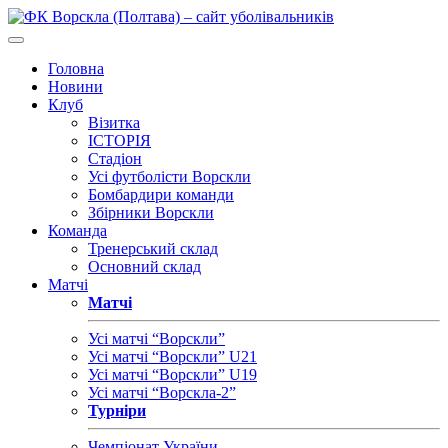
Головна
Новини
Клуб
Візитка
ІСТОРІЯ
Стадіон
Усі футболісти Ворскли
Бомбардири команди
Збірники Ворскли
Команда
Тренерський склад
Основний склад
Матчі
Матчі
Усі матчі “Ворскли”
Усі матчі “Ворскли” U21
Усі матчі “Ворскли” U19
Усі матчі “Ворскла-2”
Турніри
Чемпіонат України