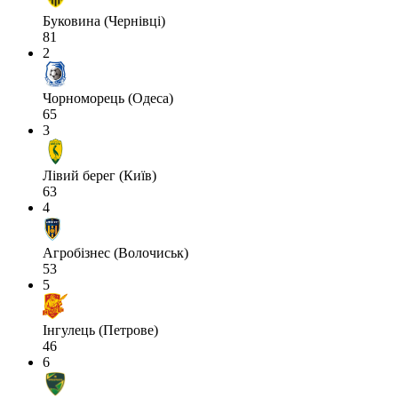
Буковина (Чернівці)
81
2
Чорноморець (Одеса)
65
3
Лівий берег (Київ)
63
4
Агробізнес (Волочиськ)
53
5
Інгулець (Петрове)
46
6