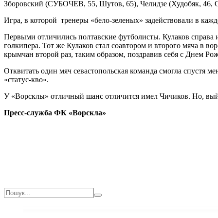
Зборовский (СУБОЧЕВ, 55, Шутов, 65), Челидзе (Худобяк, 46, С
Игра, в которой тренеры «бело-зеленых» задействовали в кажд
Первыми отличились полтавские футболисты. Кулаков справа и
голкипера. Тот же Кулаков стал соавтором и второго мяча в во
крымчан второй раз, таким образом, поздравив себя с Днем Рож
Отквитать один мяч севастопольская команда смогла спустя мен
«статус-кво».
У «Ворсклы» отличный шанс отличится имел Чичиков. Но, выйдя
Пресс-служба ФК «Ворскла»