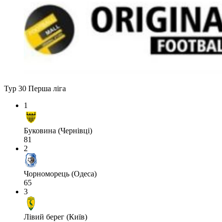
Тур 30
Перша ліга
1
Буковина (Чернівці)
81
2
Чорноморець (Одеса)
65
3
Лівий берег (Київ)