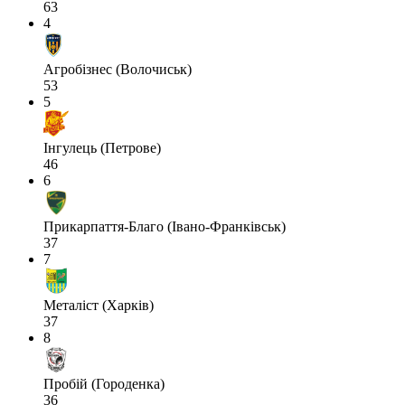
63
4
Агробізнес (Волочиськ)
53
5
Інгулець (Петрове)
46
6
Прикарпаття-Благо (Івано-Франківськ)
37
7
Металіст (Харків)
37
8
Пробій (Городенка)
36