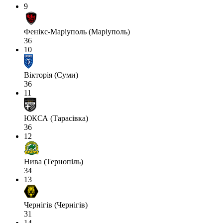
9
Фенікс-Маріуполь (Маріуполь)
36
10
Вікторія (Суми)
36
11
ЮКСА (Тарасівка)
36
12
Нива (Тернопіль)
34
13
Чернігів (Чернігів)
31
14