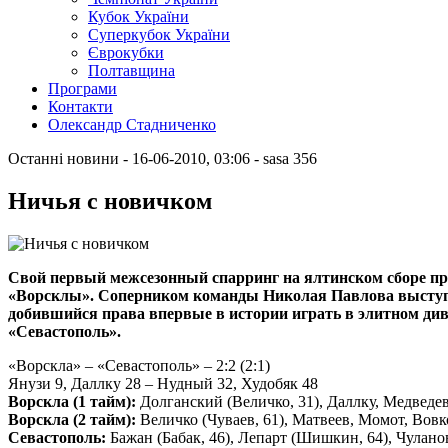
Кубок України
Суперкубок України
Єврокубки
Полтавщина
Програми
Контакти
Олександр Стадниченко
Останні новини
- 16-06-2010, 03:06
-
sasa
356
Ничья с новичком
Свой первый межсезонный спарринг на ялтинском сборе п
«Ворсклы». Соперником команды Николая Павлова выступ
добившийся права впервые в истории играть в элитном див
«Севастополь».
«Ворскла» – «Севастополь» – 2:2 (2:1)
Янузи 9, Даллку 28 – Нудный 32, Худобяк 48
Ворскла (1 тайм):
Долганский (Величко, 31), Даллку, Медведев
Ворскла (2 тайм):
Величко (Чуваев, 61), Матвеев, Момот, Вовк
Севастополь:
Бажан (Бабак, 46), Лепарт (Шишкин, 64), Чулано