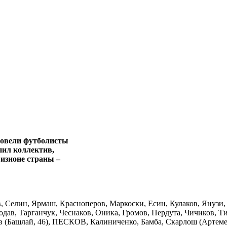
ровели футболисты
ил коллектив,
изионе страны –
, Селин, Ярмаш, Красноперов, Маркоски, Есин, Кулаков, Янузи,
одав, Тарганчук, Чеснаков, Оника, Громов, Пердута, Чичиков, Т
в (Башлай, 46), ПЕСКОВ, Калиниченко, Бамба, Скарлош (Артеменко