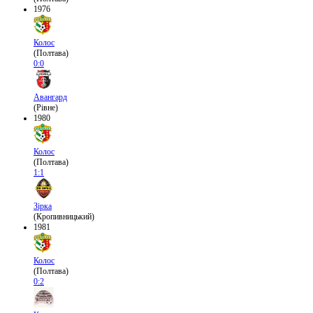
1976
Колос
(Полтава)
0:0
Авангард
(Рівне)
1980
Колос
(Полтава)
1:1
Зірка
(Кропивницький)
1981
Колос
(Полтава)
0:2