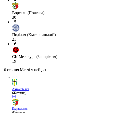
Ворскла (Полтава)
30
15
Поділля (Хмельницький)
21
16
СК Металург (Запоріжжя)
19
10 серпня
Матчі у цей день
1972
Автомобіліст
(Житомир)
0:0
Будівельник
(Полтава)