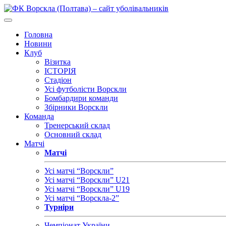
Головна
Новини
Клуб
Візитка
ІСТОРІЯ
Стадіон
Усі футболісти Ворскли
Бомбардири команди
Збірники Ворскли
Команда
Тренерський склад
Основний склад
Матчі
Матчі
Усі матчі “Ворскли”
Усі матчі “Ворскли” U21
Усі матчі “Ворскли” U19
Усі матчі “Ворскла-2”
Турніри
Чемпіонат України