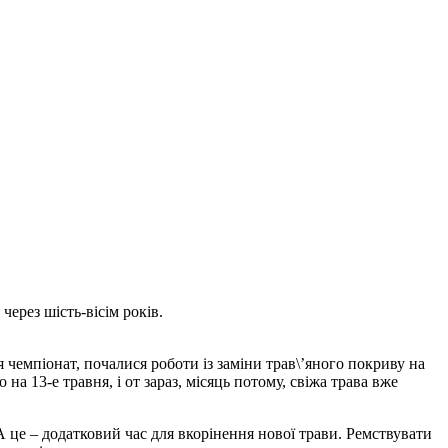
ерез шість-вісім років.
я чемпіонат, почалися роботи із заміни трав\’яного покриву на
а 13-е травня, і от зараз, місяць потому, свіжа трава вже
 це – додатковий час для вкорінення нової трави. Ремствувати