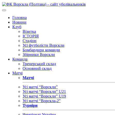
Головна
Новини
Клуб
Візитка
ІСТОРІЯ
Стадіон
Усі футболісти Ворскли
Бомбардири команди
Збірники Ворскли
Команда
Тренерський склад
Основний склад
Матчі
Матчі
Усі матчі “Ворскли”
Усі матчі “Ворскли” U21
Усі матчі “Ворскли” U19
Усі матчі “Ворскла-2”
Турніри
Чемпіонат України