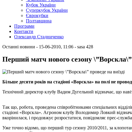
Кубок України
Суперкубок України
Єврокубки
Полтавщина
Програми
Контакти
Олександр Стадниченко
Останні новини
- 15-06-2010, 11:06
-
sasa
428
Перший матч нового сезону \”Ворскла\” 
Більше десяти років на стадіоні «Ворскла» на полі не прово
Технічний директор клубу Вадим Дугельний відзначає, що навіть
Так що, робота, проведена співробітниками спеціальних відділів
стадіоні «Ворскла». Агроном клубу Володимир Ловкий відзначає, 
вкорінилася, і продовжує розростатися, повідомляє прес-служб
Уже точно відомо, що перший тур сезону 2010/2011, за клопотан