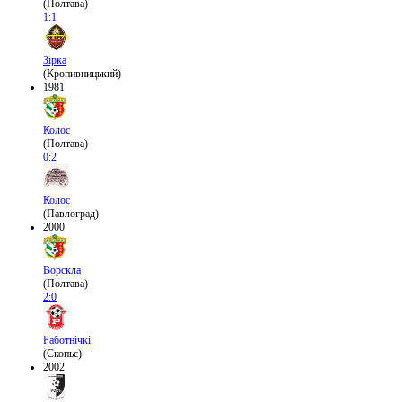
(Полтава)
1:1
Зірка
(Кропивницький)
1981
Колос
(Полтава)
0:2
Колос
(Павлоград)
2000
Ворскла
(Полтава)
2:0
Работнічкі
(Скопьє)
2002