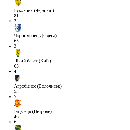
Буковина (Чернівці)
81
2
Чорноморець (Одеса)
65
3
Лівий берег (Київ)
63
4
Агробізнес (Волочиськ)
53
5
Інгулець (Петрове)
46
6