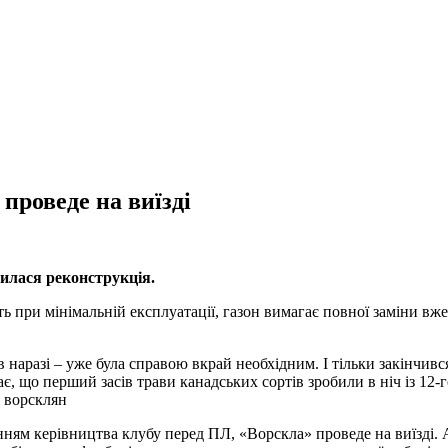
проведе на виїзді
дилася реконструкція.
 при мінімальній експлуатації, газон вимагає повної заміни вже ч
 наразі – уже була справою вкрай необхідним. І тільки закінчивс
що перший засів трави канадських сортів зробили в ніч із 12-го н
а ворсклян
ням керівництва клубу перед ПЛ, «Ворскла» проведе на виїзді. А