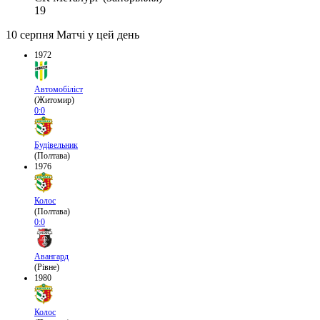
19
10 серпня
Матчі у цей день
1972
Автомобіліст
(Житомир)
0:0
Будівельник
(Полтава)
1976
Колос
(Полтава)
0:0
Авангард
(Рівне)
1980
Колос