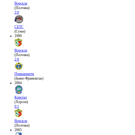
Ворскла
(Полтава)
2:0
СБТС
(Суми)
1999
Ворскла
(Полтава)
2:0
Прикарпаття
(Івано-Франківськ)
2004
Кристал
(Херсон)
0:1
Ворскла
(Полтава)
2005