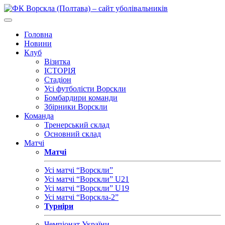
Головна
Новини
Клуб
Візитка
ІСТОРІЯ
Стадіон
Усі футболісти Ворскли
Бомбардири команди
Збірники Ворскли
Команда
Тренерський склад
Основний склад
Матчі
Матчі
Усі матчі “Ворскли”
Усі матчі “Ворскли” U21
Усі матчі “Ворскли” U19
Усі матчі “Ворскла-2”
Турніри
Чемпіонат України