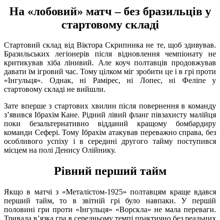
На «лобовий» матч – без бразильців у
стартовому складі
Стартовий склад від Віктора Скрипника не те, щоб здивував.
Бразильських легіонерів після відновлення чемпіонату не
критикував хіба лінивий. Але коуч полтавців продовжував
давати їм ігровий час. Тому цілком міг зробити це і в грі проти
«Інгульця». Однак, ні Рамірес, ні Лопес, ні Феліпе у
стартовому складі не вийшли.
Зате вперше з стартових хвилин після повернення в команду
з’явився Ібрахім Кане. Рідний лівий фланг півзахисту малійця
поки безальтернативно відданий кращому бомбардиру
команди Сефері. Тому Ібрахім атакував переважно справа, без
особливого успіху і в середині другого тайму поступився
місцем на полі Денису Олійнику.
Рівний перший тайм
Якщо в матчі з «Металістом-1925» полтавцям краще вдався
перший тайм, то в звітній грі було навпаки. У першій
половині гри проти «Інгульця» «Ворскла» не мала переваги.
Тривала в’язка гра в середньому темпі практично без реальних