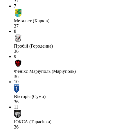
37
7
Металіст (Харків)
37
8
Пробій (Городенка)
36
9
Фенікс-Маріуполь (Маріуполь)
36
10
Вікторія (Суми)
36
11
ЮКСА (Тарасівка)
36