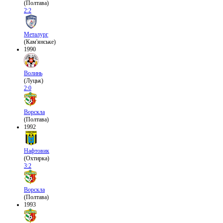
(Полтава)
2:2
Металург
(Кам'янське)
1990
Волинь
(Луцьк)
2:0
Ворскла
(Полтава)
1992
Нафтовик
(Охтирка)
3:2
Ворскла
(Полтава)
1993