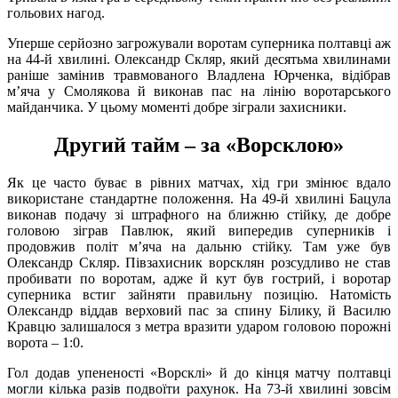
гольових нагод.
Уперше серйозно загрожували воротам суперника полтавці аж
на 44-й хвилині. Олександр Скляр, який десятьма хвилинами
раніше замінив травмованого Владлена Юрченка, відібрав
м’яча у Смолякова й виконав пас на лінію воротарського
майданчика. У цьому моменті добре зіграли захисники.
Другий тайм – за «Ворсклою»
Як це часто буває в рівних матчах, хід гри змінює вдало
використане стандартне положення. На 49-й хвилині Бацула
виконав подачу зі штрафного на ближню стійку, де добре
головою зіграв Павлюк, який випередив суперників і
продовжив політ м’яча на дальню стійку. Там уже був
Олександр Скляр. Півзахисник ворсклян розсудливо не став
пробивати по воротам, адже й кут був гострий, і воротар
суперника встиг зайняти правильну позицію. Натомість
Олександр віддав верховий пас за спину Білику, й Василю
Кравцю залишалося з метра вразити ударом головою порожні
ворота – 1:0.
Гол додав упененості «Ворсклі» й до кінця матчу полтавці
могли кілька разів подвоїти рахунок. На 73-й хвилині зовсім