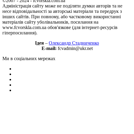
©2007 - 2024 - fcvorskla.com.ua
Адміністрація сайту може не поділяти думки авторів та не
несе відповідальності за авторські матеріали та передрук з
інших сайтів. При повному, або частковому використанні
матеріалів сайту уболівальників, посилання на
www.fcvorskla.com.ua обов'язкове (для інтернет-ресурсів
гіперпосилання).
Ідея
–
Олександр Стадниченко
E-mail:
fcvadmin@ukr.net
Ми в соціальних мережах