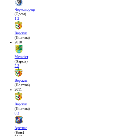
Чорноморець
(Одеса)
1:2
Ворскла
(Полтава)
2010
Металіст
(Харків)
2:3
Ворскла
(Полтава)
2011
Ворскла
(Полтава)
0:2
Арсенал
(Київ)