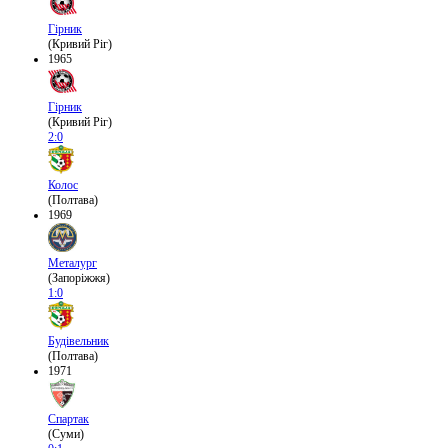
Гірник
(Кривий Ріг)
1965
Гірник
(Кривий Ріг)
2:0
Колос
(Полтава)
1969
Металург
(Запоріжжя)
1:0
Будівельник
(Полтава)
1971
Спартак
(Суми)