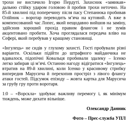
трохи не вистачило Ігорю Пердуті. Захисник «замикав»
дальню стійку ударом головою й пробив трохи неточно. На
85-й хвилині під поперечину після пасу Степанюка пробивав
Олійник – воротар переводить м’яча на кутовий. А вже в
компенсований час Лопес, який нещодавно вийшов на заміну,
здійснив хороший прохід правим флангом і не зумів
акцентовано пробити. Хоча проглядалася передача вліво на
Сефері, який перебував у кращому становищі.
«Інгулець» не сидів у глухому захисті. Гості пробували різні
варіанти. Оскільки підійти до штрафного майданчика не
вдавалося, підопічні Ковальця пробивали здалеку – Ісенко
легко забирав ці м’ячі. Останню нагоду відігратися «Інгулець»
втратив на 89-й хвилині, коли Ісенко у красивому стрибку
випередив Марусича й перехопив простріл з лівого флангу
атаки гостей. Підсумок епізоду – жовта картка для Марусича
за грубу гру проти воротаря.
1:0 – «Ворскла» здобуває важливу перемогу і, як мінімум
тиждень, може дихати вільніше.
Олександр Данник
Фото – Прес-служба УПЛ