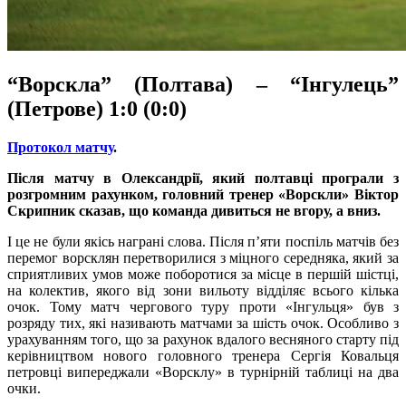
“Ворскла” (Полтава) – “Інгулець”
(Петрове) 1:0 (0:0)
Протокол матчу
.
Після матчу в Олександрії, який полтавці програли з
розгромним рахунком, головний тренер «Ворскли» Віктор
Скрипник сказав, що команда дивиться не вгору, а вниз.
І це не були якісь награні слова. Після п’яти поспіль матчів без
перемог ворсклян перетворилися з міцного середняка, який за
сприятливих умов може поборотися за місце в першій шістці,
на колектив, якого від зони вильоту відділяє всього кілька
очок. Тому матч чергового туру проти «Інгульця» був з
розряду тих, які називають матчами за шість очок. Особливо з
урахуванням того, що за рахунок вдалого весняного старту під
керівництвом нового головного тренера Сергія Ковальця
петровці випереджали «Ворсклу» в турнірній таблиці на два
очки.