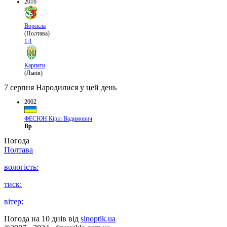
2016
Ворскла
(Полтава)
1:1
Карпати
(Львів)
7 серпня
Народилися у цей день
2002
ФЕСЮН Кіріл Вадимович
Вр
Погода
Полтава
вологість:
тиск:
вітер:
Погода на 10 днів від
sinoptik.ua