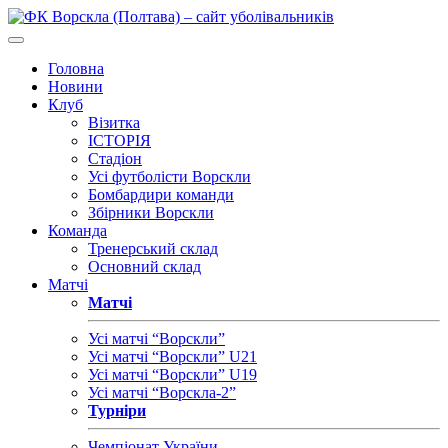
Головна
Новини
Клуб
Візитка
ІСТОРІЯ
Стадіон
Усі футболісти Ворскли
Бомбардири команди
Збірники Ворскли
Команда
Тренерський склад
Основний склад
Матчі
Матчі
Усі матчі “Ворскли”
Усі матчі “Ворскли” U21
Усі матчі “Ворскли” U19
Усі матчі “Ворскла-2”
Турніри
Чемпіонат України