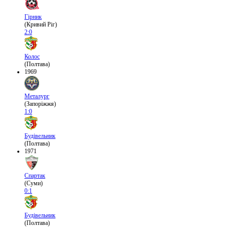
Гірник
(Кривий Ріг)
2:0
Колос
(Полтава)
1969
Металург
(Запоріжжя)
1:0
Будівельник
(Полтава)
1971
Спартак
(Суми)
0:1
Будівельник
(Полтава)