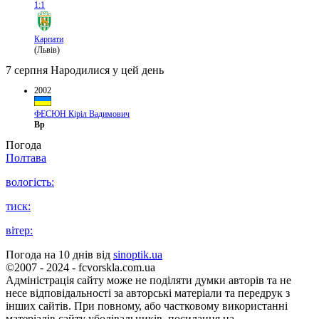
1:1
Карпати
(Львів)
7 серпня
Народилися у цей день
2002
ФЕСЮН Кіріл Вадимович
Вр
Погода
Полтава
вологість:
тиск:
вітер:
Погода на 10 днів від
sinoptik.ua
©2007 - 2024 - fcvorskla.com.ua
Адміністрація сайту може не поділяти думки авторів та не
несе відповідальності за авторські матеріали та передрук з
інших сайтів. При повному, або частковому використанні
матеріалів сайту уболівальників, посилання на