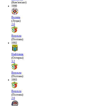
(Кам'янське)
1990
Волинь
(Луцьк)
2:0
Ворскла
(Полтава)
1992
Нафтовик
(Охтирка)
3:2
Ворскла
(Полтава)
1993
Ворскла
(Полтава)
2:0