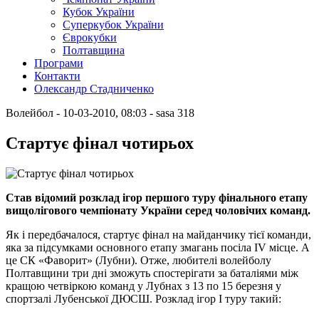
Кубок України
Суперкубок України
Єврокубки
Полтавщина
Програми
Контакти
Олександр Стадниченко
Волейбол
- 10-03-2010, 08:03
-
sasa
318
Стартує фінал чотирьох
Став відомий розклад ігор першого туру фінального етапу
вищолігового чемпіонату України серед чоловічих команд.
Як і передбачалося, стартує фінал на майданчику тієї команди,
яка за підсумками основного етапу змагань посіла ІV місце. А
це СК «Фаворит» (Лубни). Отже, любителі волейболу
Полтавщини три дні зможуть спостерігати за баталіями між
кращою четвіркою команд у Лубнах з 13 по 15 березня у
спортзалі Лубенської ДЮСШ. Розклад ігор І туру такий: