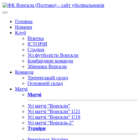
Головна
Новини
Клуб
Візитка
ІСТОРІЯ
Стадіон
Усі футболісти Ворскли
Бомбардири команди
Збірники Ворскли
Команда
Тренерський склад
Основний склад
Матчі
Матчі
Усі матчі “Ворскли”
Усі матчі “Ворскли” U21
Усі матчі “Ворскли” U19
Усі матчі “Ворскла-2”
Турніри
Чемпіонат України