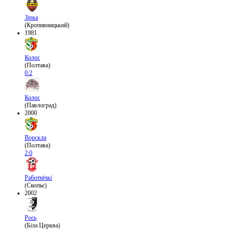
Зірка
(Кропивницький)
1981
Колос
(Полтава)
0:2
Колос
(Павлоград)
2000
Ворскла
(Полтава)
2:0
Работнічкі
(Скопьє)
2002
Рось
(Біла Церква)