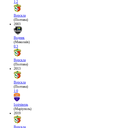
1:2
Ворскла
(Полтава)
2003
Водник
(Миколаїв)
0:3
Ворскла
(Полтава)
2013
Ворскла
(Полтава)
1:0
Іллічівець
(Маріуполь)
2019
Ворскла