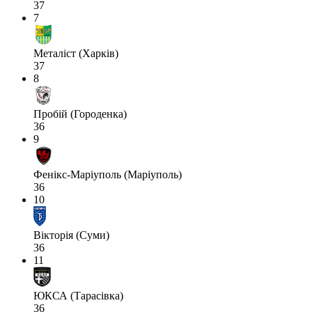
37
7
Металіст (Харків)
37
8
Пробій (Городенка)
36
9
Фенікс-Маріуполь (Маріуполь)
36
10
Вікторія (Суми)
36
11
ЮКСА (Тарасівка)
36