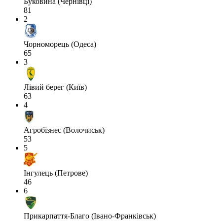
Буковина (Чернівці)
81
2
Чорноморець (Одеса)
65
3
Лівий берег (Київ)
63
4
Агробізнес (Волочиськ)
53
5
Інгулець (Петрове)
46
6
Прикарпаття-Благо (Івано-Франківськ)