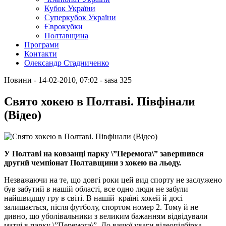
Кубок України
Суперкубок України
Єврокубки
Полтавщина
Програми
Контакти
Олександр Стадниченко
Новини
- 14-02-2010, 07:02
-
sasa
325
Свято хокею в Полтаві. Півфінали
(Відео)
У Полтаві на ковзанці парку \”Перемога\” завершився
другий чемпіонат Полтавщини з хокею на льоду.
Незважаючи на те, що довгі роки цей вид спорту не заслужено
був забутий в нашій області, все одно люди не забули
найшвидшу гру в світі. В нашій країні хокей й досі
залишається, після футболу, спортом номер 2. Тому й не
дивно, що уболівальники з великим бажанням відвідували
матчі в парку \”Перемога\”. До вашої уваги відеопідбірка