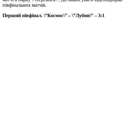
півфінальних матчів.
Перший півфінал. \”Космос\” – \”Лубни\” – 3:1