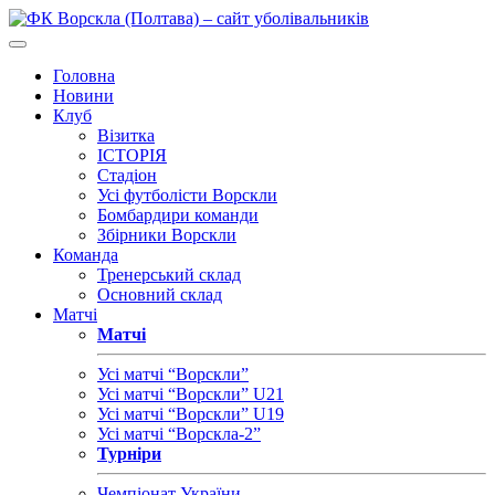
Головна
Новини
Клуб
Візитка
ІСТОРІЯ
Стадіон
Усі футболісти Ворскли
Бомбардири команди
Збірники Ворскли
Команда
Тренерський склад
Основний склад
Матчі
Матчі
Усі матчі “Ворскли”
Усі матчі “Ворскли” U21
Усі матчі “Ворскли” U19
Усі матчі “Ворскла-2”
Турніри
Чемпіонат України