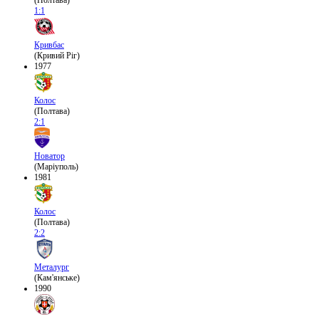
1:1
Кривбас
(Кривий Ріг)
1977
Колос
(Полтава)
2:1
Новатор
(Маріуполь)
1981
Колос
(Полтава)
2:2
Металург
(Кам'янське)
1990