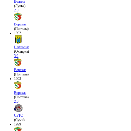
Волинь
(Луцьк)
2:0
Ворскла
(Полтава)
1992
Нафтовик
(Охтирка)
3:2
Ворскла
(Полтава)
1993
Ворскла
(Полтава)
2:0
СБТС
(Суми)
1999