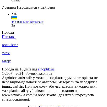
(Львів)
7 серпня
Народилися у цей день
2002
ФЕСЮН Кіріл Вадимович
Вр
Погода
Полтава
вологість:
тиск:
вітер:
Погода на 10 днів від
sinoptik.ua
©2007 - 2024 - fcvorskla.com.ua
Адміністрація сайту може не поділяти думки авторів та не
несе відповідальності за авторські матеріали та передрук з
інших сайтів. При повному, або частковому використанні
матеріалів сайту уболівальників, посилання на
www.fcvorskla.com.ua обов'язкове (для інтернет-ресурсів
гіперпосилання).