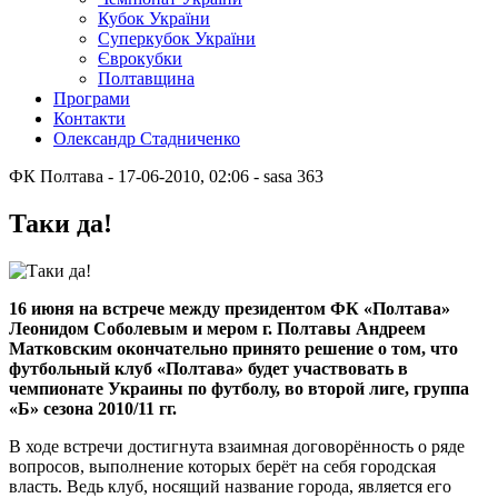
Кубок України
Суперкубок України
Єврокубки
Полтавщина
Програми
Контакти
Олександр Стадниченко
ФК Полтава
- 17-06-2010, 02:06
-
sasa
363
Таки да!
16 июня на встрече между президентом ФК «Полтава»
Леонидом Соболевым и мером г. Полтавы Андреем
Матковским окончательно принято решение о том, что
футбольный клуб «Полтава» будет участвовать в
чемпионате Украины по футболу, во второй лиге, группа
«Б» сезона 2010/11 гг.
В ходе встречи достигнута взаимная договорённость о ряде
вопросов, выполнение которых берёт на себя городская
власть. Ведь клуб, носящий название города, является его