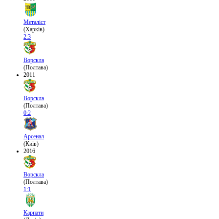
Металіст
(Харків)
2:3
Ворскла
(Полтава)
2011
Ворскла
(Полтава)
0:2
Арсенал
(Київ)
2016
Ворскла
(Полтава)
1:1
Карпати