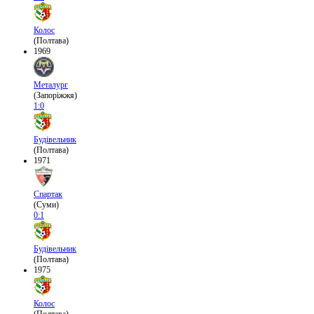
Колос
(Полтава)
1969
Металург
(Запоріжжя)
1:0
Будівельник
(Полтава)
1971
Спартак
(Суми)
0:1
Будівельник
(Полтава)
1975
Колос
(Полтава)