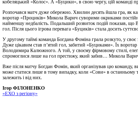
кобеляцький «Колос». А «Буцики», в свою чергу, цій команді п
Розпочався матч дуже обережно. Хвилин десять йшла гра, як ка
воротар «Проциків» Микола Варич суворими окриками постійно 
найменшу недбалість. Подальший розвиток подій показав, що 
гол. Після цього ігрова перевага «Буциків» стала досить сутт
У другому таймі команда Богдана Фоміна грала розкуто, у своє
Дуже цікавим став п’ятий гол, забитий «Буциками». Їх воротар 
Володимира Калюжного. А той, у своєму фірмовому стилі, елеган
спромоглися лише на гол престижу, який забив… Микола Варич. 
Вже після матчу Богдан Фомін, який організував цю команду, 
може статися лише в тому випадку, коли «Сови» в останньому 
залежить і від них.
Ігор ФІЛОНЕНКО
«ЕХО з регіону»