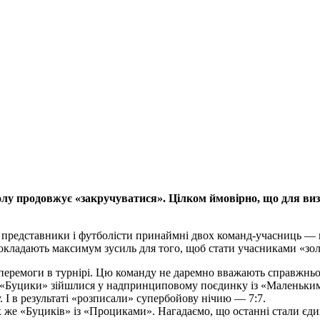
тболу продовжує «закручуватися». Цілком ймовірно, що для в
я представники і футболісти принаймні двох команд-учасниць — 
окладають максимум зусиль для того, щоб стати учасниками «зол
перемоги в турнірі. Цю команду не даремно вважають справжньо
 «Буцики» зійшлися у надпринциповому поєдинку із «Маленькими
. І в результаті «розписали» супербойову нічию — 7:7.
х же «Буциків» із «Проциками». Нагадаємо, що останні стали єд