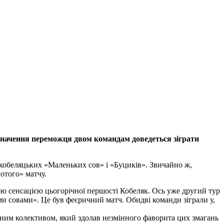
изначення переможця двом командам доведеться зіграти
кобеляцьких «Маленьких сов» і «Буциків». Звичайно ж,
отого» матчу.
ю сенсацією цьогорічної першості Кобеляк. Ось уже другий тур
 совами». Це був феєричний матч. Обидві команди зіграли у,
иним колективом, який здолав незмінного фаворита цих змагань