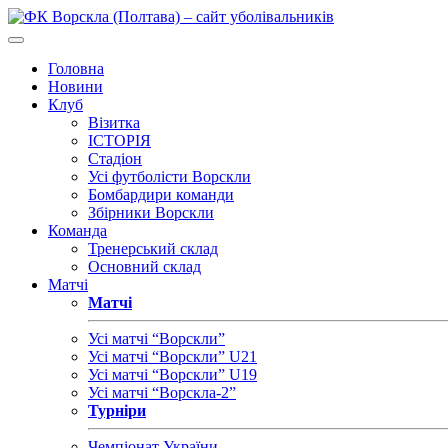
Головна
Новини
Клуб
Візитка
ІСТОРІЯ
Стадіон
Усі футболісти Ворскли
Бомбардири команди
Збірники Ворскли
Команда
Тренерський склад
Основний склад
Матчі
Матчі
Усі матчі “Ворскли”
Усі матчі “Ворскли” U21
Усі матчі “Ворскли” U19
Усі матчі “Ворскла-2”
Турніри
Чемпіонат України