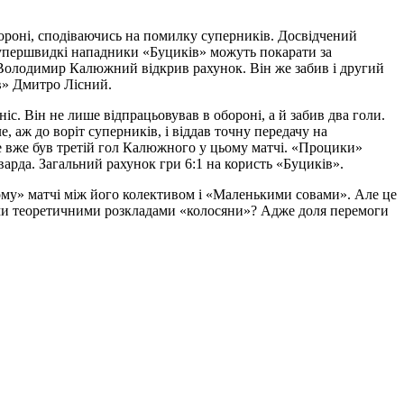
бороні, сподіваючись на помилку суперників. Досвідчений
супершвидкі нападники «Буциків» можуть покарати за
 Володимир Калюжний відкрив рахунок. Він же забив і другий
ів» Дмитро Лісний.
с. Він не лише відпрацьовував в обороні, а й забив два голи.
, аж до воріт суперників, і віддав точну передачу на
Це вже був третій гол Калюжного у цьому матчі. «Процики»
арда. Загальний рахунок гри 6:1 на користь «Буциків».
ому» матчі між його колективом і «Маленькими совами». Але це
цими теоретичними розкладами «колосяни»? Адже доля перемоги