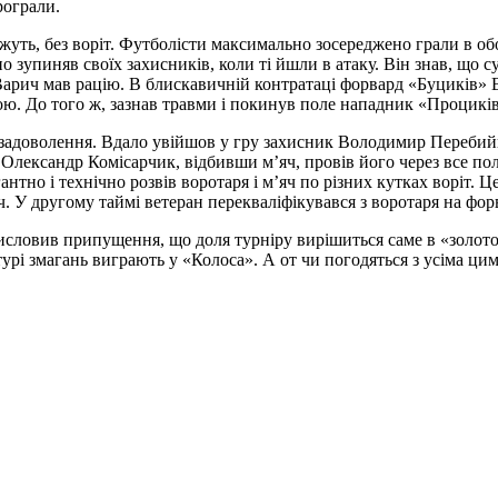
рограли.
жуть, без воріт. Футболісти максимально зосереджено грали в о
зупиняв своїх захисників, коли ті йшли в атаку. Він знав, що 
Варич мав рацію. В блискавичній контратаці форвард «Буциків»
євою. До того ж, зазнав травми і покинув поле нападник «Процик
 задоволення. Вдало увійшов у гру захисник Володимир Перебийні
Олександр Комісарчик, відбивши м’яч, провів його через все поле
тно і технічно розвів воротаря і м’яч по різних кутках воріт. 
У другому таймі ветеран перекваліфікувався з воротаря на форв
висловив припущення, що доля турніру вирішиться саме в «золот
турі змагань виграють у «Колоса». А от чи погодяться з усіма 