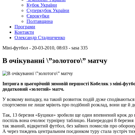
Кубок України
Суперкубок України
Єврокубки
Полтавщина
Програми
Контакти
Олександр Стадниченко
Міні-футбол
- 20-03-2010, 08:03
-
sasa
335
В очікуванні \”золотого\” матчу
Інтрига в цьогорічній зимовій першості Кобеляк з міні-фу
додатковий «золотий» матч.
У всякому випадку, на такий розвиток подій дуже сподіваютьс
спортсмени не лише мріють про подібний розклад, вони ще й д
Так, 13 березня «Буцики» зробили ще один впевнений крок до 
поспіль вона очолює турнірну таблицю. Напередодні 8 березня
так званий, відкритий футбол, без зайвих помислів про оборону
А через тиждень центральним поєдинком туру стала зустріч ти