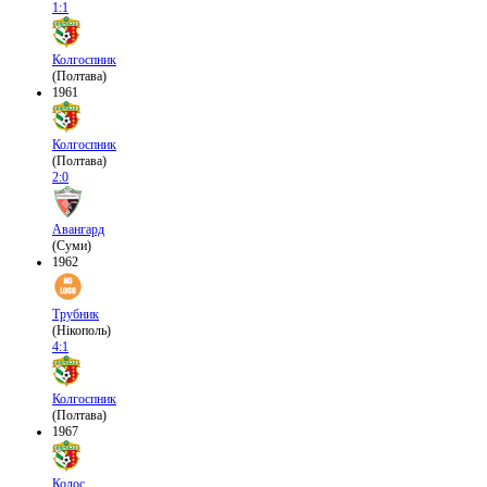
1:1
Колгоспник
(Полтава)
1961
Колгоспник
(Полтава)
2:0
Авангард
(Суми)
1962
Трубник
(Нікополь)
4:1
Колгоспник
(Полтава)
1967
Колос