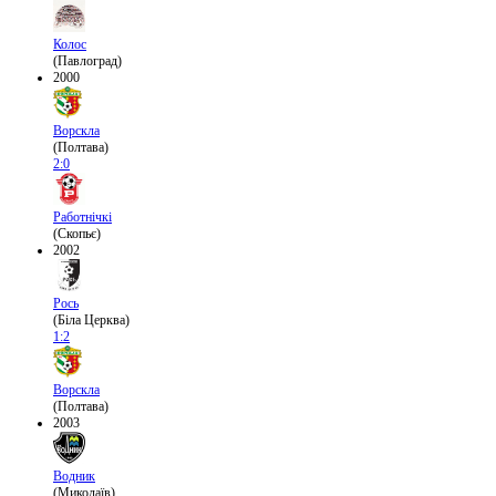
Колос
(Павлоград)
2000
Ворскла
(Полтава)
2:0
Работнічкі
(Скопьє)
2002
Рось
(Біла Церква)
1:2
Ворскла
(Полтава)
2003
Водник
(Миколаїв)