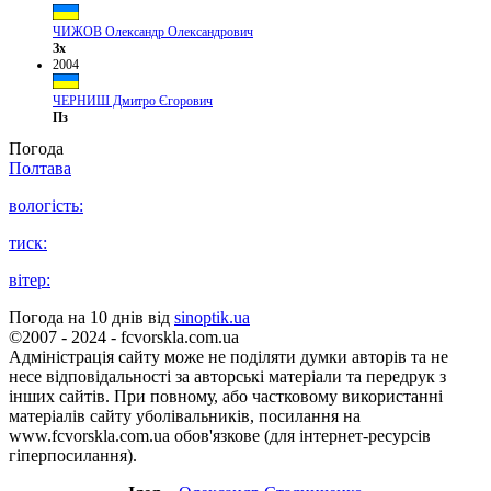
ЧИЖОВ Олександр Олександрович
Зх
2004
ЧЕРНИШ Дмитро Єгорович
Пз
Погода
Полтава
вологість:
тиск:
вітер:
Погода на 10 днів від
sinoptik.ua
©2007 - 2024 - fcvorskla.com.ua
Адміністрація сайту може не поділяти думки авторів та не
несе відповідальності за авторські матеріали та передрук з
інших сайтів. При повному, або частковому використанні
матеріалів сайту уболівальників, посилання на
www.fcvorskla.com.ua обов'язкове (для інтернет-ресурсів
гіперпосилання).