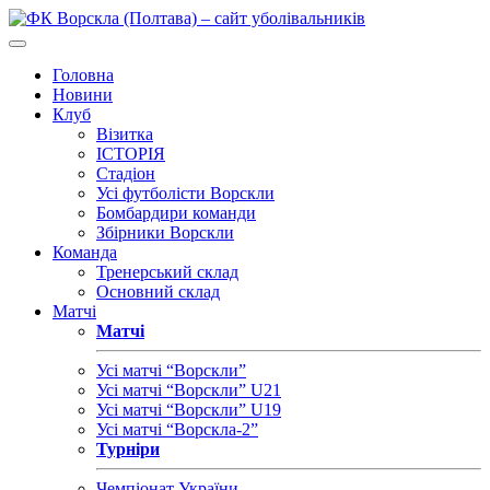
Головна
Новини
Клуб
Візитка
ІСТОРІЯ
Стадіон
Усі футболісти Ворскли
Бомбардири команди
Збірники Ворскли
Команда
Тренерський склад
Основний склад
Матчі
Матчі
Усі матчі “Ворскли”
Усі матчі “Ворскли” U21
Усі матчі “Ворскли” U19
Усі матчі “Ворскла-2”
Турніри
Чемпіонат України