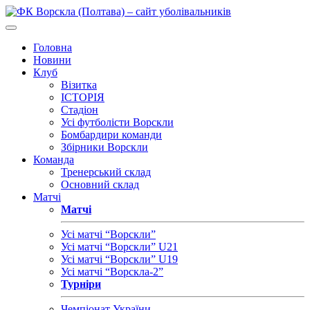
Головна
Новини
Клуб
Візитка
ІСТОРІЯ
Стадіон
Усі футболісти Ворскли
Бомбардири команди
Збірники Ворскли
Команда
Тренерський склад
Основний склад
Матчі
Матчі
Усі матчі “Ворскли”
Усі матчі “Ворскли” U21
Усі матчі “Ворскли” U19
Усі матчі “Ворскла-2”
Турніри
Чемпіонат України