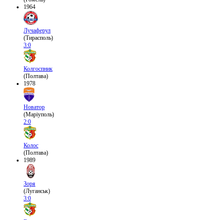
1964
Лучаферул
(Тирасполь)
3:0
Колгоспник
(Полтава)
1978
Новатор
(Маріуполь)
2:0
Колос
(Полтава)
1989
Зоря
(Луганськ)
3:0