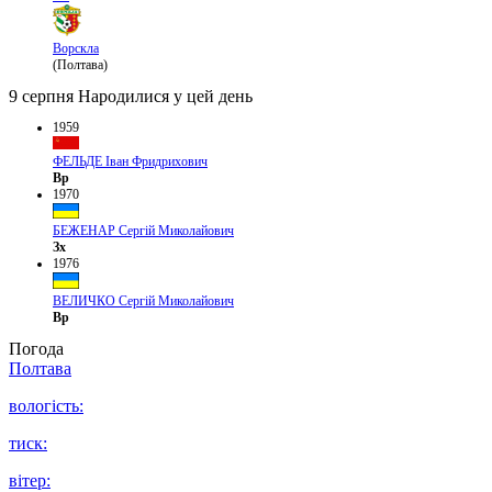
Ворскла
(Полтава)
9 серпня
Народилися у цей день
1959
ФЕЛЬДЕ Іван Фридрихович
Вр
1970
БЕЖЕНАР Сергій Миколайович
Зх
1976
ВЕЛИЧКО Сергій Миколайович
Вр
Погода
Полтава
вологість:
тиск:
вітер: