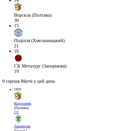
14
Ворскла (Полтава)
30
15
Поділля (Хмельницький)
21
16
СК Металург (Запоріжжя)
19
9 серпня
Матчі у цей день
1959
Колгоспник
(Полтава)
2:0
Локомотив
(Гомель)