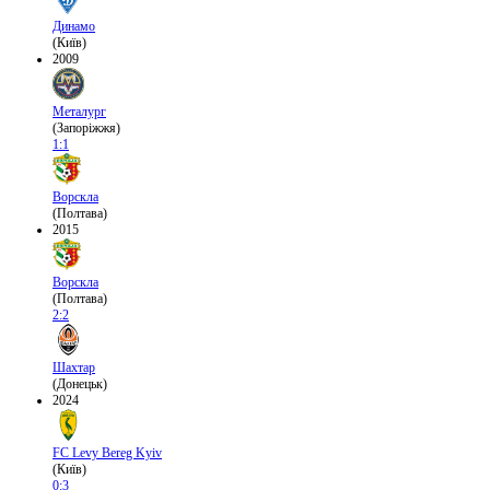
Динамо
(Київ)
2009
Металург
(Запоріжжя)
1:1
Ворскла
(Полтава)
2015
Ворскла
(Полтава)
2:2
Шахтар
(Донецьк)
2024
FC Levy Bereg Kyiv
(Київ)
0:3