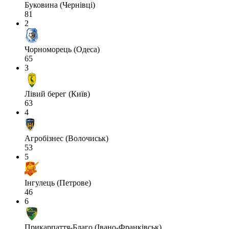
Буковина (Чернівці)
81
2
Чорноморець (Одеса)
65
3
Лівий берег (Київ)
63
4
Агробізнес (Волочиськ)
53
5
Інгулець (Петрове)
46
6
Прикарпаття-Благо (Івано-Франківськ)