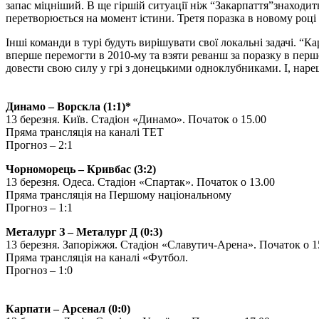
запас міцніший. В ще гіршій ситуації ніж “Закарпаття”знаходит
перетворюється на момент істини. Третя поразка в новому роц
Інші команди в турі будуть вирішувати свої локальні задачі. 
вперше перемогти в 2010-му та взяти реванш за поразку в пер
довести свою силу у грі з донецькими одноклубниками. І, нарешт
Динамо – Ворскла (1:1)*
13 березня. Київ. Стадіон «Динамо». Початок о 15.00
Пряма трансляція на каналі ТЕТ
Прогноз – 2:1
Чорноморець – Кривбас (3:2)
13 березня. Одеса. Стадіон «Спартак». Початок о 13.00
Пряма трансляція на Першому національному
Прогноз – 1:1
Металург З – Металург Д (0:3)
13 березня. Запоріжжя. Стадіон «Славутич-Арена». Початок о 1
Пряма трансляція на каналі «Футбол.
Прогноз – 1:0
Карпати – Арсенал (0:0)