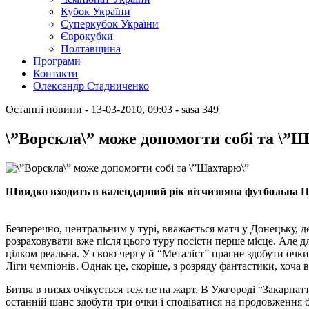
Кубок України
Суперкубок України
Єврокубки
Полтавщина
Програми
Контакти
Олександр Стадниченко
Останні новини
- 13-03-2010, 09:03
-
sasa
349
\”Ворскла\” може допомогти собі та \”
Швидко входить в календарний рік вітчизняна футбольна Прем
Безперечно, центральним у турі, вважається матч у Донецьку, 
розраховувати вже після цього туру посісти перше місце. Але д
цілком реальна. У свою чергу й “Металіст” прагне здобути очки
Ліги чемпіонів. Однак це, скоріше, з розряду фантастики, хоча 
Битва в низах очікується теж не на жарт. В Ужгороді “Закарпа
останній шанс здобути три очки і сподіватися на продовження 