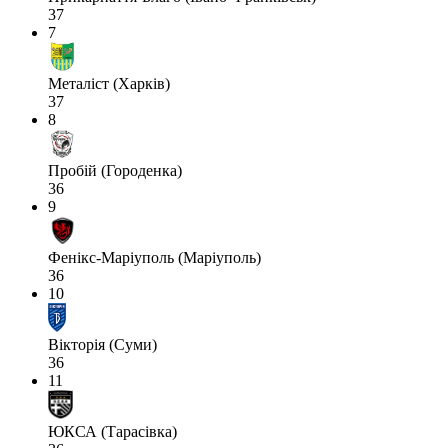
37
7
Металіст (Харків)
37
8
Пробій (Городенка)
36
9
Фенікс-Маріуполь (Маріуполь)
36
10
Вікторія (Суми)
36
11
ЮКСА (Тарасівка)