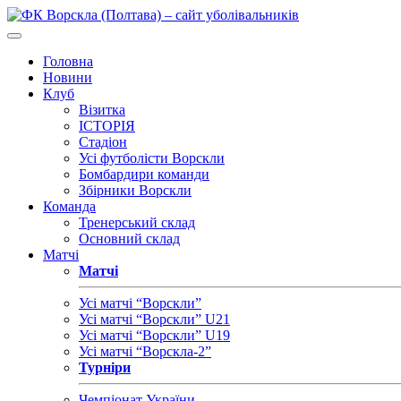
Головна
Новини
Клуб
Візитка
ІСТОРІЯ
Стадіон
Усі футболісти Ворскли
Бомбардири команди
Збірники Ворскли
Команда
Тренерський склад
Основний склад
Матчі
Матчі
Усі матчі “Ворскли”
Усі матчі “Ворскли” U21
Усі матчі “Ворскли” U19
Усі матчі “Ворскла-2”
Турніри
Чемпіонат України