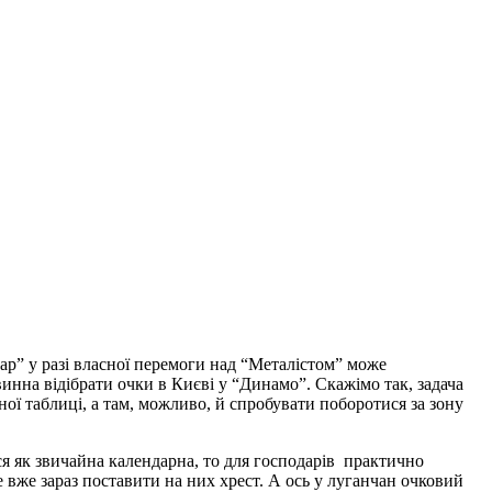
ар” у разі власної перемоги над “Металістом” може
инна відібрати очки в Києві у “Динамо”. Скажімо так, задача
ної таблиці, а там, можливо, й спробувати поборотися за зону
ся як звичайна календарна, то для господарів практично
 вже зараз поставити на них хрест. А ось у луганчан очковий