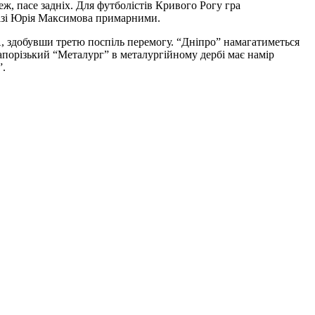
ж, пасе задніх. Для футболістів Кривого Рогу гра
-лізі Юрія Максимова примарними.
ФА, здобувши третю поспіль перемогу. “Дніпро” намагатиметься
апорізький “Металург” в металургійному дербі має намір
”.