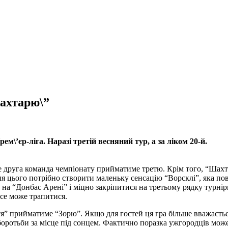
Шахтарю\”
\’єр-ліга. Наразі третій весняний тур, а за ліком 20-й.
де друга команда чемпіонату прийматиме третю. Крім того, “Шахт
ля цього потрібно створити маленьку сенсацію “Ворсклі”, яка пов
 на “Донбас Арені” і міцно закріпитися на третьому рядку турнір
все може трапитися.
ття” прийматиме “Зорю”. Якщо для гостей ця гра більше вважаєть
боротьби за місце під сонцем. Фактично поразка ужгородців може