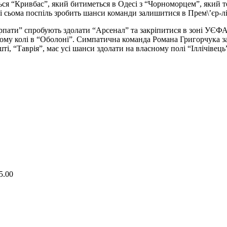
ься “Кривбас”, який битиметься в Одесі з “Чорноморцем”, який те
і і сьома поспіль зробить шанси команди залишитися в Прем\’єр
“Карпати” спробують здолати “Арсенал” та закріпитися в зоні УЄ
шому колі в “Оболоні”. Симпатична команда Романа Григорчука з
і, “Таврія”, має усі шанси здолати на власному полі “Іллічівець
5.00