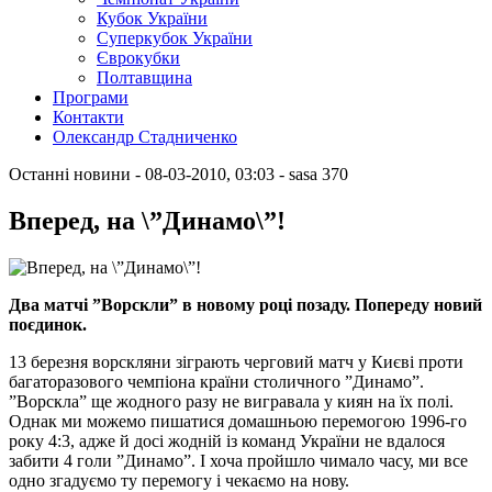
Кубок України
Суперкубок України
Єврокубки
Полтавщина
Програми
Контакти
Олександр Стадниченко
Останні новини
- 08-03-2010, 03:03
-
sasa
370
Вперед, на \”Динамо\”!
Два матчі ”Ворскли” в новому році позаду. Попереду новий
поєдинок.
13 березня ворскляни зіграють черговий матч у Києві проти
багаторазового чемпіона країни столичного ”Динамо”.
”Ворскла” ще жодного разу не вигравала у киян на їх полі.
Однак ми можемо пишатися домашньою перемогою 1996-го
року 4:3, адже й досі жодній із команд України не вдалося
забити 4 голи ”Динамо”. І хоча пройшло чимало часу, ми все
одно згадуємо ту перемогу і чекаємо на нову.