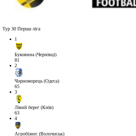
Тур 30
Перша ліга
1
Буковина (Чернівці)
81
2
Чорноморець (Одеса)
65
3
Лівий берег (Київ)
63
4
Агробізнес (Волочиськ)