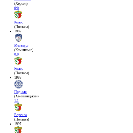
(Херсон)
0:0
Колос
(Полтава)
1982
Металург
(Кам'янське)
0:0
Колос
(Полтава)
1988
Поділля
(Хмельницький)
1:1
Ворскла
(Полтава)
1997