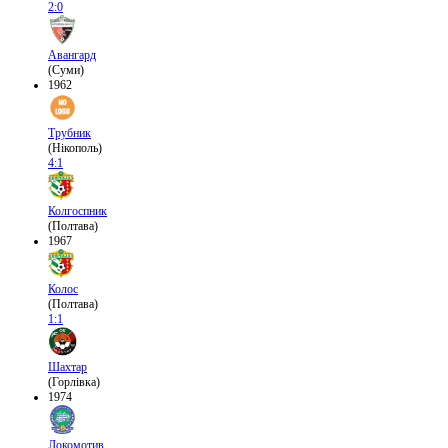
2:0
Авангард
(Суми)
1962
Трубник
(Нікополь)
4:1
Колгоспник
(Полтава)
1967
Колос
(Полтава)
1:1
Шахтар
(Горлівка)
1974
Локомотив