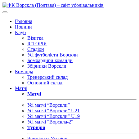
Головна
Новини
Клуб
Візитка
ІСТОРІЯ
Стадіон
Усі футболісти Ворскли
Бомбардири команди
Збірники Ворскли
Команда
Тренерський склад
Основний склад
Матчі
Матчі
Усі матчі “Ворскли”
Усі матчі “Ворскли” U21
Усі матчі “Ворскли” U19
Усі матчі “Ворскла-2”
Турніри
Чемпіонат України