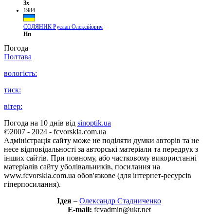
Зх
1984
СОЛЯНИК Руслан Олексійович
Нп
Погода
Полтава
вологість:
тиск:
вітер:
Погода на 10 днів від
sinoptik.ua
©2007 - 2024 - fcvorskla.com.ua
Адміністрація сайту може не поділяти думки авторів та не
несе відповідальності за авторські матеріали та передрук з
інших сайтів. При повному, або частковому використанні
матеріалів сайту уболівальників, посилання на
www.fcvorskla.com.ua обов'язкове (для інтернет-ресурсів
гіперпосилання).
Ідея
–
Олександр Стадниченко
E-mail:
fcvadmin@ukr.net