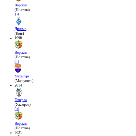
Ворскла
(Полтава)
1:4
Динамо
(Київ)
1998
Ворскла
(Полтава)
0:1
Металург
(Маріуполь)
2014
Говерла
(Ужгород)
0:0
Ворскла
(Полтава)
2021