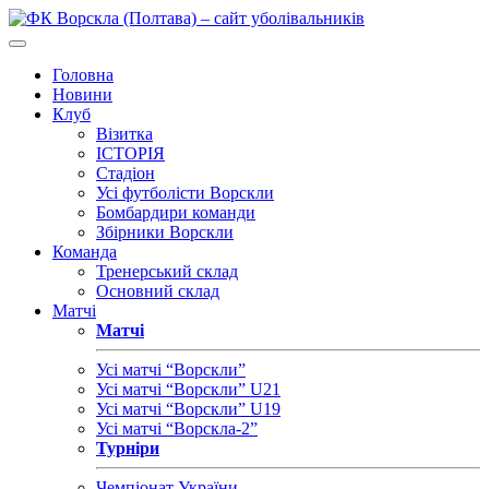
Головна
Новини
Клуб
Візитка
ІСТОРІЯ
Стадіон
Усі футболісти Ворскли
Бомбардири команди
Збірники Ворскли
Команда
Тренерський склад
Основний склад
Матчі
Матчі
Усі матчі “Ворскли”
Усі матчі “Ворскли” U21
Усі матчі “Ворскли” U19
Усі матчі “Ворскла-2”
Турніри
Чемпіонат України