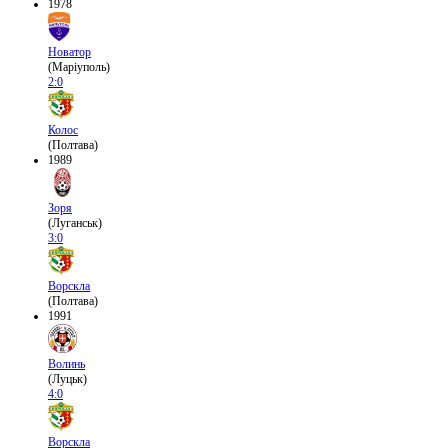
1978
Новатор
(Маріуполь)
2:0
Колос
(Полтава)
1989
Зоря
(Луганськ)
3:0
Ворскла
(Полтава)
1991
Волинь
(Луцьк)
4:0
Ворскла