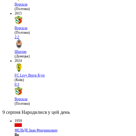
Ворскла
(Полтава)
2015
Ворскла
(Полтава)
2:2
Шахтар
(Донецьк)
2024
FC Levy Bereg Kyiv
(Київ)
0:3
Ворскла
(Полтава)
9 серпня
Народилися у цей день
1959
ФЕЛЬДЕ Іван Фридрихович
Вр