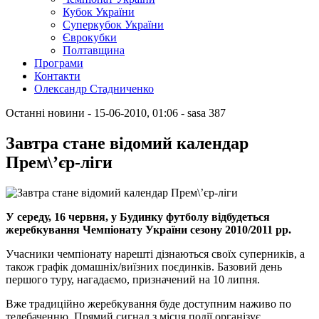
Кубок України
Суперкубок України
Єврокубки
Полтавщина
Програми
Контакти
Олександр Стадниченко
Останні новини
- 15-06-2010, 01:06
-
sasa
387
Завтра стане відомий календар
Прем\’єр-ліги
У середу, 16 червня, у Будинку футболу відбудеться
жеребкування Чемпіонату України сезону 2010/2011 рр.
Учасники чемпіонату нарешті дізнаються своїх суперників, а
також графік домашніх/виїзних поєдинків. Базовий день
першого туру, нагадаємо, призначений на 10 липня.
Вже традиційно жеребкування буде доступним наживо по
телебаченню. Прямий сигнал з місця події організує