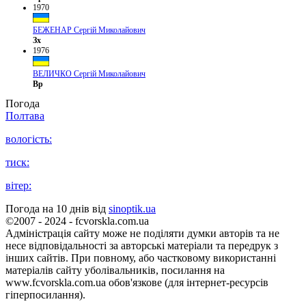
1970
БЕЖЕНАР Сергій Миколайович
Зх
1976
ВЕЛИЧКО Сергій Миколайович
Вр
Погода
Полтава
вологість:
тиск:
вітер:
Погода на 10 днів від
sinoptik.ua
©2007 - 2024 - fcvorskla.com.ua
Адміністрація сайту може не поділяти думки авторів та не
несе відповідальності за авторські матеріали та передрук з
інших сайтів. При повному, або частковому використанні
матеріалів сайту уболівальників, посилання на
www.fcvorskla.com.ua обов'язкове (для інтернет-ресурсів
гіперпосилання).