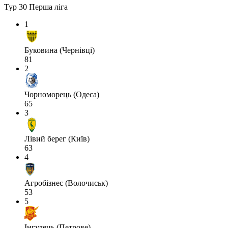
Тур 30
Перша ліга
1
Буковина (Чернівці)
81
2
Чорноморець (Одеса)
65
3
Лівий берег (Київ)
63
4
Агробізнес (Волочиськ)
53
5
Інгулець (Петрове)