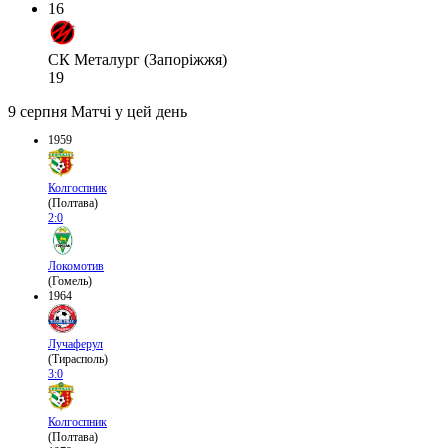
16
СК Металург (Запоріжжя)
19
9 серпня
Матчі у цей день
1959
Колгоспник
(Полтава)
2:0
Локомотив
(Гомель)
1964
Лучаферул
(Тирасполь)
3:0
Колгоспник
(Полтава)