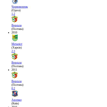
Чорноморець
(Одеса)
1:2
Ворскла
(Полтава)
2010
Металіст
(Харків)
2:3
Ворскла
(Полтава)
2011
Ворскла
(Полтава)
0:2
Арсенал
(Київ)