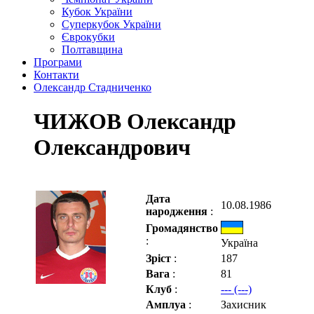
Кубок України
Суперкубок України
Єврокубки
Полтавщина
Програми
Контакти
Олександр Стадниченко
ЧИЖОВ Олександр
Олександрович
Дата
10.08.1986
народження
:
Громадянство
:
Україна
Зріст
:
187
Вага
:
81
Клуб
:
--- (---)
Амплуа
:
Захисник