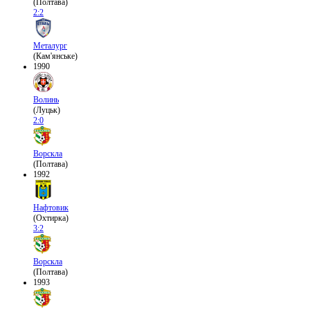
(Полтава)
2:2
Металург
(Кам'янське)
1990
Волинь
(Луцьк)
2:0
Ворскла
(Полтава)
1992
Нафтовик
(Охтирка)
3:2
Ворскла
(Полтава)
1993