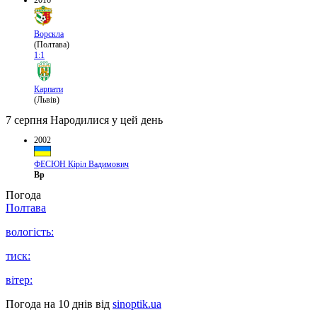
2016
Ворскла
(Полтава)
1:1
Карпати
(Львів)
7 серпня
Народилися у цей день
2002
ФЕСЮН Кіріл Вадимович
Вр
Погода
Полтава
вологість:
тиск:
вітер:
Погода на 10 днів від
sinoptik.ua