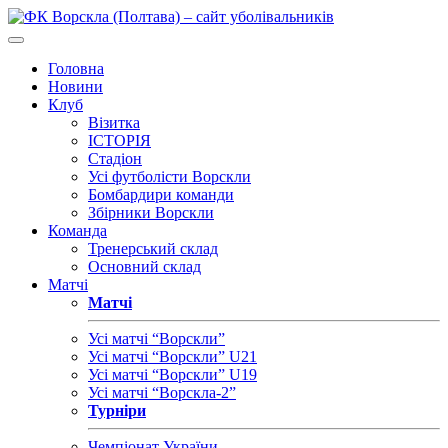
Головна
Новини
Клуб
Візитка
ІСТОРІЯ
Стадіон
Усі футболісти Ворскли
Бомбардири команди
Збірники Ворскли
Команда
Тренерський склад
Основний склад
Матчі
Матчі
Усі матчі “Ворскли”
Усі матчі “Ворскли” U21
Усі матчі “Ворскли” U19
Усі матчі “Ворскла-2”
Турніри
Чемпіонат України