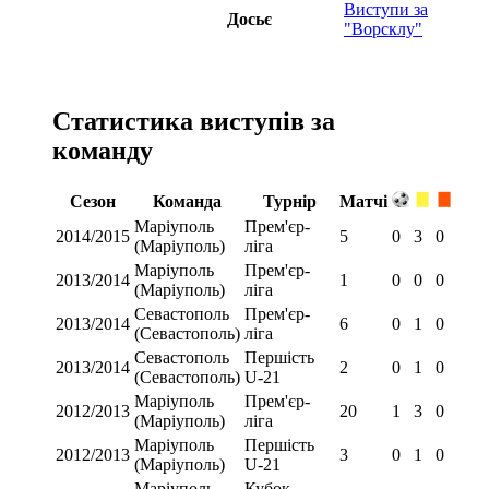
Виступи за
Досьє
"Ворсклу"
Статистика виступів за
команду
Сезон
Команда
Турнір
Матчі
Маріуполь
Прем'єр-
2014/2015
5
0
3
0
(Маріуполь)
ліга
Маріуполь
Прем'єр-
2013/2014
1
0
0
0
(Маріуполь)
ліга
Севастополь
Прем'єр-
2013/2014
6
0
1
0
(Севастополь)
ліга
Севастополь
Першість
2013/2014
2
0
1
0
(Севастополь)
U-21
Маріуполь
Прем'єр-
2012/2013
20
1
3
0
(Маріуполь)
ліга
Маріуполь
Першість
2012/2013
3
0
1
0
(Маріуполь)
U-21
Маріуполь
Кубок