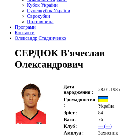
Кубок України
Суперкубок України
Єврокубки
Полтавщина
Програми
Контакти
Олександр Стадниченко
СЕРДЮК В'ячеслав
Олександрович
Дата
28.01.1985
народження
:
Громадянство
:
Україна
Зріст
:
84
Вага
:
76
Клуб
:
--- (---)
Амплуа
:
Захисник