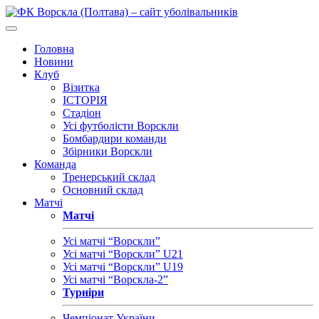
Головна
Новини
Клуб
Візитка
ІСТОРІЯ
Стадіон
Усі футболісти Ворскли
Бомбардири команди
Збірники Ворскли
Команда
Тренерський склад
Основний склад
Матчі
Матчі
Усі матчі “Ворскли”
Усі матчі “Ворскли” U21
Усі матчі “Ворскли” U19
Усі матчі “Ворскла-2”
Турніри
Чемпіонат України