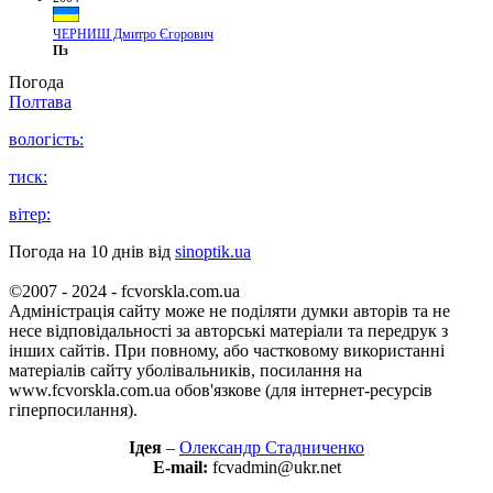
ЧЕРНИШ Дмитро Єгорович
Пз
Погода
Полтава
вологість:
тиск:
вітер:
Погода на 10 днів від
sinoptik.ua
©2007 - 2024 - fcvorskla.com.ua
Адміністрація сайту може не поділяти думки авторів та не
несе відповідальності за авторські матеріали та передрук з
інших сайтів. При повному, або частковому використанні
матеріалів сайту уболівальників, посилання на
www.fcvorskla.com.ua обов'язкове (для інтернет-ресурсів
гіперпосилання).
Ідея
–
Олександр Стадниченко
E-mail:
fcvadmin@ukr.net