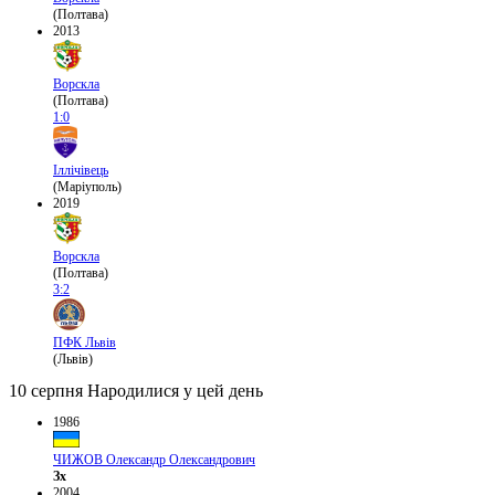
(Полтава)
2013
Ворскла
(Полтава)
1:0
Іллічівець
(Маріуполь)
2019
Ворскла
(Полтава)
3:2
ПФК Львів
(Львів)
10 серпня
Народилися у цей день
1986
ЧИЖОВ Олександр Олександрович
Зх
2004