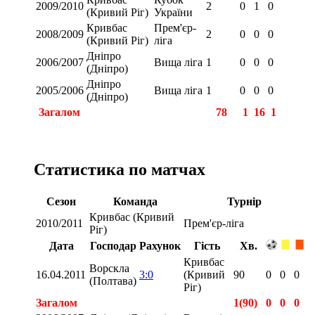
2009/2010
2
0
1
0
(Кривий Ріг)
України
Кривбас
Прем'єр-
2008/2009
2
0
0
0
(Кривий Ріг)
ліга
Дніпро
2006/2007
Вища ліга
1
0
0
0
(Дніпро)
Дніпро
2005/2006
Вища ліга
1
0
0
0
(Дніпро)
Загалом
78
1
16
1
Статистика по матчах
Сезон
Команда
Турнір
Кривбас (Кривий
2010/2011
Прем'єр-ліга
Ріг)
Дата
Господар
Рахунок
Гість
Хв.
Кривбас
Ворскла
16.04.2011
3:0
(Кривий
90
0
0
0
(Полтава)
Ріг)
Загалом
1(90)
0
0
0