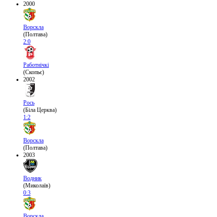
2000
Ворскла
(Полтава)
2:0
Работнічкі
(Скопьє)
2002
Рось
(Біла Церква)
1:2
Ворскла
(Полтава)
2003
Водник
(Миколаїв)
0:3
Ворскла