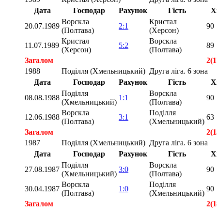
Дата
Господар
Рахунок
Гість
Х
Ворскла
Кристал
20.07.1989
2:1
90
(Полтава)
(Херсон)
Кристал
Ворскла
11.07.1989
5:2
89
(Херсон)
(Полтава)
Загалом
2(1
1988
Поділля (Хмельницький)
Друга ліга. 6 зона
Дата
Господар
Рахунок
Гість
Х
Поділля
Ворскла
08.08.1988
1:1
90
(Хмельницький)
(Полтава)
Ворскла
Поділля
12.06.1988
3:1
63
(Полтава)
(Хмельницький)
Загалом
2(1
1987
Поділля (Хмельницький)
Друга ліга. 6 зона
Дата
Господар
Рахунок
Гість
Х
Поділля
Ворскла
27.08.1987
3:0
90
(Хмельницький)
(Полтава)
Ворскла
Поділля
30.04.1987
1:0
90
(Полтава)
(Хмельницький)
Загалом
2(1
Загалом
6(5