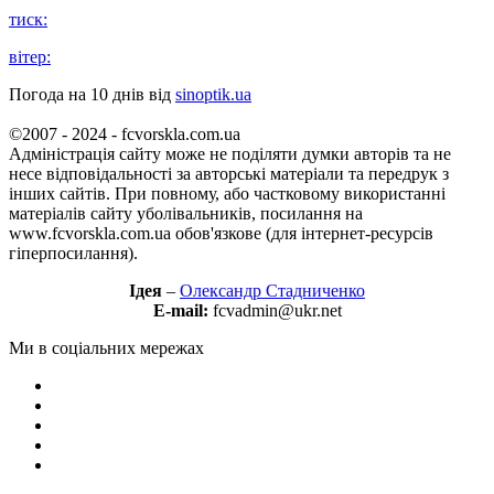
тиск:
вітер:
Погода на 10 днів від
sinoptik.ua
©2007 - 2024 - fcvorskla.com.ua
Адміністрація сайту може не поділяти думки авторів та не
несе відповідальності за авторські матеріали та передрук з
інших сайтів. При повному, або частковому використанні
матеріалів сайту уболівальників, посилання на
www.fcvorskla.com.ua обов'язкове (для інтернет-ресурсів
гіперпосилання).
Ідея
–
Олександр Стадниченко
E-mail:
fcvadmin@ukr.net
Ми в соціальних мережах