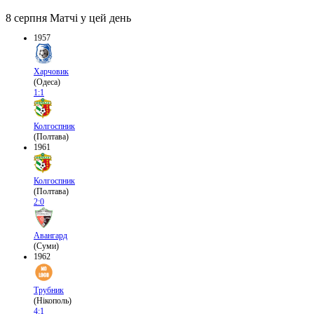
8 серпня
Матчі у цей день
1957
Харчовик
(Одеса)
1:1
Колгоспник
(Полтава)
1961
Колгоспник
(Полтава)
2:0
Авангард
(Суми)
1962
Трубник
(Нікополь)
4:1