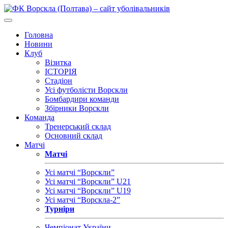
Головна
Новини
Клуб
Візитка
ІСТОРІЯ
Стадіон
Усі футболісти Ворскли
Бомбардири команди
Збірники Ворскли
Команда
Тренерський склад
Основний склад
Матчі
Матчі
Усі матчі “Ворскли”
Усі матчі “Ворскли” U21
Усі матчі “Ворскли” U19
Усі матчі “Ворскла-2”
Турніри
Чемпіонат України