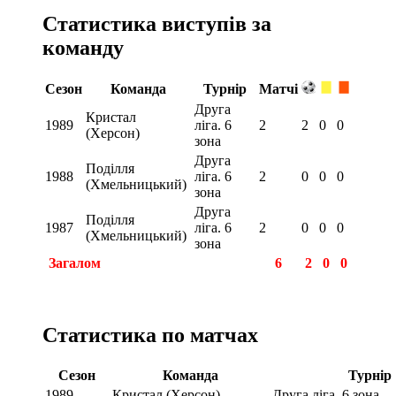
Статистика виступів за
команду
Сезон
Команда
Турнір
Матчі
Друга
Кристал
1989
ліга. 6
2
2
0
0
(Херсон)
зона
Друга
Поділля
1988
ліга. 6
2
0
0
0
(Хмельницький)
зона
Друга
Поділля
1987
ліга. 6
2
0
0
0
(Хмельницький)
зона
Загалом
6
2
0
0
Статистика по матчах
Сезон
Команда
Турнір
1989
Кристал (Херсон)
Друга ліга. 6 зона