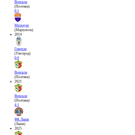
Ворскла
(Полтава)
0:1
Металург
(Маріуполь)
2014
Говерла
(Ужгород)
0:0
Ворскла
(Полтава)
2021
Ворскла
(Полтава)
4:1
ФК Львів
(Львів)
2025