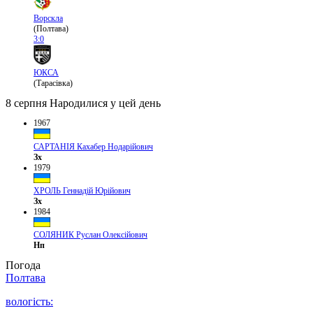
Ворскла
(Полтава)
3:0
ЮКСА
(Тарасівка)
8 серпня
Народилися у цей день
1967
САРТАНІЯ Кахабер Нодарійович
Зх
1979
ХРОЛЬ Геннадій Юрійович
Зх
1984
СОЛЯНИК Руслан Олексійович
Нп
Погода
Полтава
вологість: