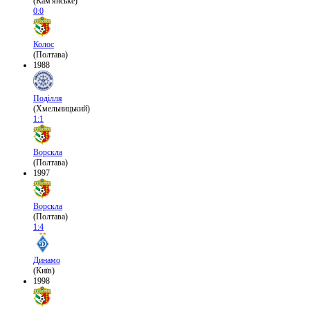
(Кам'янське)
0:0
Колос
(Полтава)
1988
Поділля
(Хмельницький)
1:1
Ворскла
(Полтава)
1997
Ворскла
(Полтава)
1:4
Динамо
(Київ)
1998