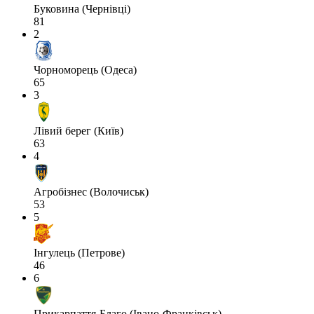
Буковина (Чернівці)
81
2
Чорноморець (Одеса)
65
3
Лівий берег (Київ)
63
4
Агробізнес (Волочиськ)
53
5
Інгулець (Петрове)
46
6
Прикарпаття-Благо (Івано-Франківськ)