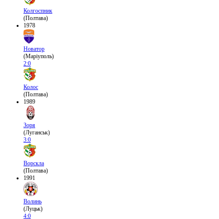
Колгоспник
(Полтава)
1978
Новатор
(Маріуполь)
2:0
Колос
(Полтава)
1989
Зоря
(Луганськ)
3:0
Ворскла
(Полтава)
1991
Волинь
(Луцьк)
4:0