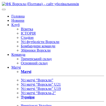
Головна
Новини
Клуб
Візитка
ІСТОРІЯ
Стадіон
Усі футболісти Ворскли
Бомбардири команди
Збірники Ворскли
Команда
Тренерський склад
Основний склад
Матчі
Матчі
Усі матчі “Ворскли”
Усі матчі “Ворскли” U21
Усі матчі “Ворскли” U19
Усі матчі “Ворскла-2”
Турніри
Чемпіонат України