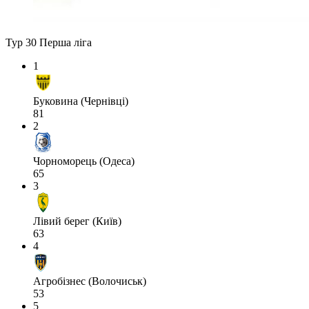
Тур 30
Перша ліга
1
Буковина (Чернівці)
81
2
Чорноморець (Одеса)
65
3
Лівий берег (Київ)
63
4
Агробізнес (Волочиськ)
53
5