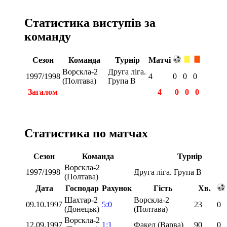
Статистика виступів за
команду
Сезон
Команда
Турнір
Матчі
Ворскла-2
Друга ліга.
1997/1998
4
0
0
0
(Полтава)
Група В
Загалом
4
0
0
0
Статистика по матчах
Сезон
Команда
Турнір
Ворскла-2
1997/1998
Друга ліга. Група В
(Полтава)
Дата
Господар
Рахунок
Гість
Хв.
Шахтар-2
Ворскла-2
09.10.1997
5:0
23
0
(Донецьк)
(Полтава)
Ворскла-2
12.09.1997
1:1
Факел (Варва)
90
0