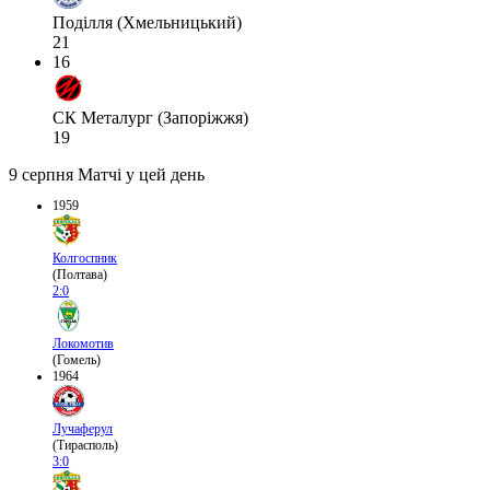
Поділля (Хмельницький)
21
16
СК Металург (Запоріжжя)
19
9 серпня
Матчі у цей день
1959
Колгоспник
(Полтава)
2:0
Локомотив
(Гомель)
1964
Лучаферул
(Тирасполь)
3:0