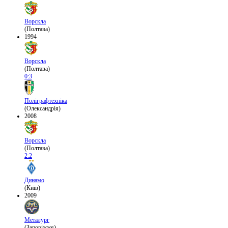
Ворскла
(Полтава)
1994
Ворскла
(Полтава)
0:3
Поліграфтехніка
(Олександрія)
2008
Ворскла
(Полтава)
2:2
Динамо
(Київ)
2009
Металург
(Запоріжжя)