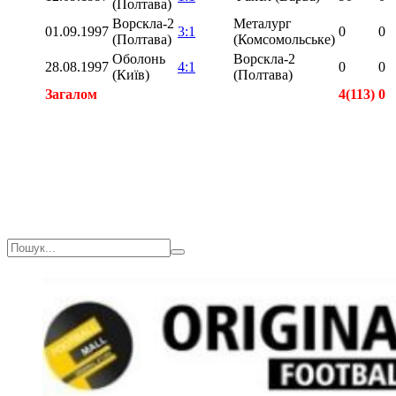
(Полтава)
Ворскла-2
Металург
01.09.1997
3:1
0
0
(Полтава)
(Комсомольське)
Оболонь
Ворскла-2
28.08.1997
4:1
0
0
(Київ)
(Полтава)
Загалом
4(113)
0
Загалом
4(113)
0