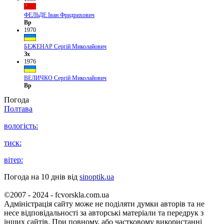
ФЕЛЬДЕ Іван Фридрихович
Вр
1970
БЕЖЕНАР Сергій Миколайович
Зх
1976
ВЕЛИЧКО Сергій Миколайович
Вр
Погода
Полтава
вологість:
тиск:
вітер:
Погода на 10 днів від
sinoptik.ua
©2007 - 2024 - fcvorskla.com.ua
Адміністрація сайту може не поділяти думки авторів та не
несе відповідальності за авторські матеріали та передрук з
інших сайтів. При повному, або частковому використанні