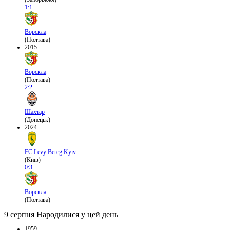
1:1
Ворскла
(Полтава)
2015
Ворскла
(Полтава)
2:2
Шахтар
(Донецьк)
2024
FC Levy Bereg Kyiv
(Київ)
0:3
Ворскла
(Полтава)
9 серпня
Народилися у цей день
1959